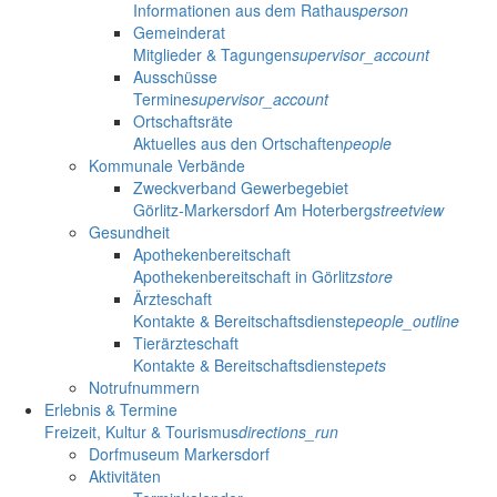
Informationen aus dem Rathaus
person
Gemeinderat
Mitglieder & Tagungen
supervisor_account
Ausschüsse
Termine
supervisor_account
Ortschaftsräte
Aktuelles aus den Ortschaften
people
Kommunale Verbände
Zweckverband Gewerbegebiet
Görlitz-Markersdorf Am Hoterberg
streetview
Gesundheit
Apothekenbereitschaft
Apothekenbereitschaft in Görlitz
store
Ärzteschaft
Kontakte & Bereitschaftsdienste
people_outline
Tierärzteschaft
Kontakte & Bereitschaftsdienste
pets
Notrufnummern
Erlebnis & Termine
Freizeit, Kultur & Tourismus
directions_run
Dorfmuseum Markersdorf
Aktivitäten