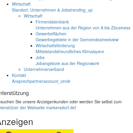
Wirtschaft
Standort, Unternehmen & Jobs
trending_up
Wirtschaft
Firmendatenbank
Unternehmen aus der Region von A bis Z
business
Gewerbeflächen
Gewerbegebiete in der Gemeinde
streetview
Wirtschaftsförderung
Mittelstandsfreundliches Klima
layers
Jobs
Jobangebote aus der Region
work
Unternehmerverband
Kontakt
Ansprechpartner
account_circle
nterstützung
suchen Sie unsere Anzeigenkunden oder werden Sie selbst zum
terstützer der Webseite markersdorf.de
!
Anzeigen