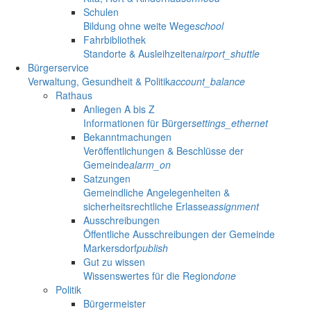
Schulen
Bildung ohne weite Wege
school
Fahrbibliothek
Standorte & Ausleihzeiten
airport_shuttle
Bürgerservice
Verwaltung, Gesundheit & Politik
account_balance
Rathaus
Anliegen A bis Z
Informationen für Bürger
settings_ethernet
Bekanntmachungen
Veröffentlichungen & Beschlüsse der
Gemeinde
alarm_on
Satzungen
Gemeindliche Angelegenheiten &
sicherheitsrechtliche Erlasse
assignment
Ausschreibungen
Öffentliche Ausschreibungen der Gemeinde
Markersdorf
publish
Gut zu wissen
Wissenswertes für die Region
done
Politik
Bürgermeister