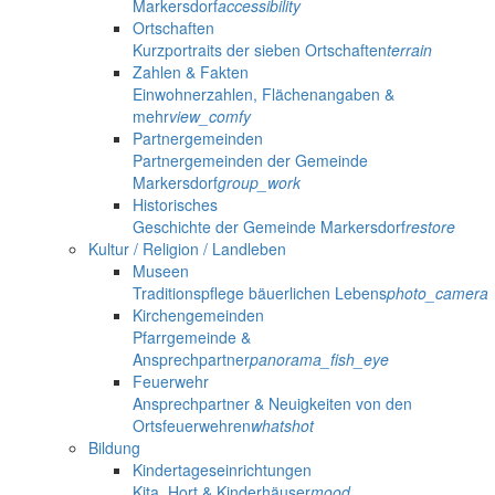
Markersdorf
accessibility
Ortschaften
Kurzportraits der sieben Ortschaften
terrain
Zahlen & Fakten
Einwohnerzahlen, Flächenangaben &
mehr
view_comfy
Partnergemeinden
Partnergemeinden der Gemeinde
Markersdorf
group_work
Historisches
Geschichte der Gemeinde Markersdorf
restore
Kultur / Religion / Landleben
Museen
Traditionspflege bäuerlichen Lebens
photo_camera
Kirchengemeinden
Pfarrgemeinde &
Ansprechpartner
panorama_fish_eye
Feuerwehr
Ansprechpartner & Neuigkeiten von den
Ortsfeuerwehren
whatshot
Bildung
Kindertageseinrichtungen
Kita, Hort & Kinderhäuser
mood