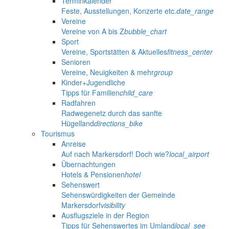
Terminkalender
Feste, Ausstellungen, Konzerte etc.
date_range
Vereine
Vereine von A bis Z
bubble_chart
Sport
Vereine, Sportstätten & Aktuelles
fitness_center
Senioren
Vereine, Neuigkeiten & mehr
group
Kinder+Jugendliche
Tipps für Familien
child_care
Radfahren
Radwegenetz durch das sanfte
Hügelland
directions_bike
Tourismus
Anreise
Auf nach Markersdorf! Doch wie?
local_airport
Übernachtungen
Hotels & Pensionen
hotel
Sehenswert
Sehenswürdigkeiten der Gemeinde
Markersdorf
visibility
Ausflugsziele in der Region
Tipps für Sehenswertes im Umland
local_see