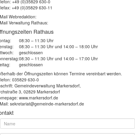
lefon: +49 (0)35829 630-0
lefax: +49 (0)35829 630-11
Mail Webredaktion:
Mail Verwaltung Rathaus:
ffnungszeiten Rathaus
ntag:
08:30 – 11:30 Uhr
enstag:
08:30 – 11:30 Uhr und 14:00 – 18:00 Uhr
ttwoch:
geschlossen
nnerstag:
08:30 – 11:30 Uhr und 14:00 – 17:00 Uhr
eitag:
geschlossen
ßerhalb der Öffnungszeiten können Termine vereinbart werden.
lefon: 035829 630-0
schrift: Gemeindeverwaltung Markersdorf,
rchstraße 3, 02829 Markersdorf
mepage: www.markersdorf.de
Mail: sekretariat@gemeinde-markersdorf.de
ontakt