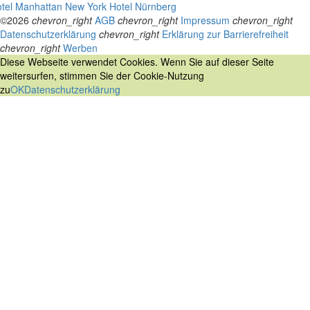
tel Manhattan New York
Hotel Nürnberg
©2026
chevron_right
AGB
chevron_right
Impressum
chevron_right
Datenschutzerklärung
chevron_right
Erklärung zur Barrierefreiheit
chevron_right
Werben
Diese Webseite verwendet Cookies. Wenn Sie auf dieser Seite
weitersurfen, stimmen Sie der Cookie-Nutzung
zu
OK
Datenschutzerklärung