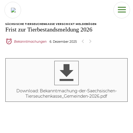
SÄCHSISCHE TIERSEUCHENKASSE VERSCHICKT MELDEBÖGEN
Frist zur Tierbestandsmeldung 2026
chevron_left
chevron_right
Bekanntmachungen
6. Dezember 2025
get_app
Download: Bekanntmachung-der-Saechsischen-
Tierseuchenkasse_Gemeinden-2026.pdf