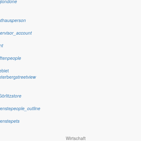
gion
done
 dem Link https://buergerbeteiligung.sachsen.de/portal/goerlitz/betei
athaus
person
u den Schutzgütern Boden und Fläche, Wasser, Klima und Luft, Landsch
vanten Stellungnahmen.
ervisor_account
olgende umweltbezogene Informationen zu den Auswirkungen des Bebau
nt
ften
people
eralschicht und Mutterboden) während der Bauphase
ahmen außerhalb des Geltungsbereiches des Vorhabens
biet
01.2017
oterberg
streetview
ologie vom 07.12.2016
örlitz
store
ngsgesellschaft vom 12.12.2016
ienste
people_outline
ienste
pets
Wirtschaft