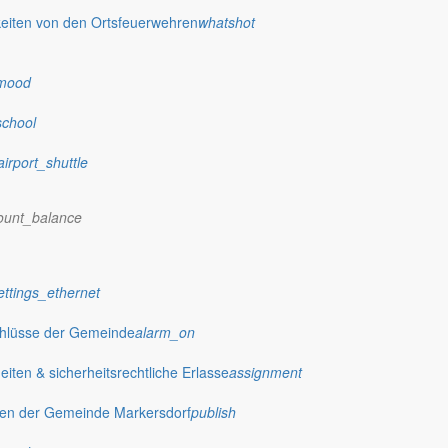
eiten von den Ortsfeuerwehren
whatshot
mood
Nordstrand”
school
.2015 die Aufstellung des Bebauungsplanes BS 10 “Waldsiedlung am N
tungsbereiches des Bebauungsplanes gefasst.
airport_shuttle
 Flurstücke der Gemarkung Deutsch Ossig
ount_balance
rlitz, ca. 5 km vom Stadtzentrum entfernt. Der Geltungsbereich des Vo
ettings_ethernet
ie teilrekultivierte Fläche des ehemaligen Tagebaus Berzdorf und im
 im nachfolgenden Übersichtsplan nachrichtlich wiedergegeben. Maßge
chlüsse der Gemeinde
alarm_on
en Festsetzungen und Begründung gemäß § 3 Abs. 2 BauGB vom
ten & sicherheitsrechtliche Erlasse
assignment
Städtebau, Hugo-Keller-Straße 14, Erdgeschoss linker Gang, während fo
gen der Gemeinde Markersdorf
publish