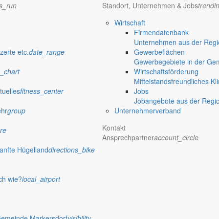
ns_run
Standort, Unternehmen & Jobs
trendi
01.2017
Wirtschaft
, vom 05.01.2017
Firmendatenbank
Unternehmen aus der Regio
ologie vom 07.12.2016
zerte etc.
date_range
Gewerbeflächen
Gewerbegebiete in der Ge
ngsgesellschaft vom 12.12.2016
_chart
Wirtschaftsförderung
Mittelstandsfreundliches Kl
tuelles
fitness_center
Jobs
Jobangebote aus der Regi
 möglich
ehr
group
Unternehmerverband
Kontakt
re
Ansprechpartner
account_circle
anfte Hügelland
directions_bike
dschaftsbildes (Bergbaufolgelandschaft) durch die Errichtung baulich
ch wie?
local_airport
flächen als Kompensationsmaßnahme
 vom 22.11.2015
Gemeinde Markersdorf
visibility