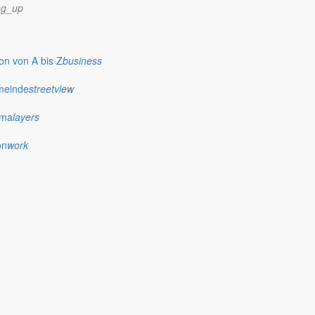
ng_up
n von A bis Z
business
meinde
streetview
ima
layers
on
work
er Anlagen und Entfernung von Gehölzstrukturen