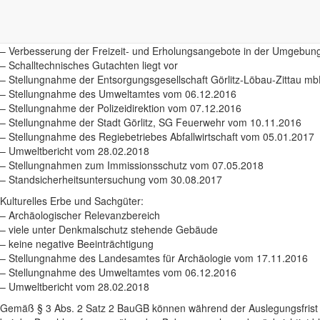
– Artenschutzfachbeitrag vom 23.11.2017
Mensch:
– geringe Beeinträchtigung durch erhöhten Pkw-Verkehr
– Verbesserung der Freizeit- und Erholungsangebote in der Umgebun
– Schalltechnisches Gutachten liegt vor
– Stellungnahme der Entsorgungsgesellschaft Görlitz-Löbau-Zittau m
– Stellungnahme des Umweltamtes vom 06.12.2016
– Stellungnahme der Polizeidirektion vom 07.12.2016
– Stellungnahme der Stadt Görlitz, SG Feuerwehr vom 10.11.2016
– Stellungnahme des Regiebetriebes Abfallwirtschaft vom 05.01.2017
– Umweltbericht vom 28.02.2018
– Stellungnahmen zum Immissionsschutz vom 07.05.2018
– Standsicherheitsuntersuchung vom 30.08.2017
Kulturelles Erbe und Sachgüter:
– Archäologischer Relevanzbereich
– viele unter Denkmalschutz stehende Gebäude
– keine negative Beeinträchtigung
– Stellungnahme des Landesamtes für Archäologie vom 17.11.2016
– Stellungnahme des Umweltamtes vom 06.12.2016
– Umweltbericht vom 28.02.2018
Gemäß § 3 Abs. 2 Satz 2 BauGB können während der Auslegungsfrist v