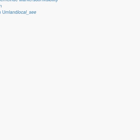
n
im Umland
local_see
Entfernung befinden sich
tatverluste nicht ausgeschlossen)
räumen sowie Schutzmaßnahmen
01.2017
 vom 22.11.2015