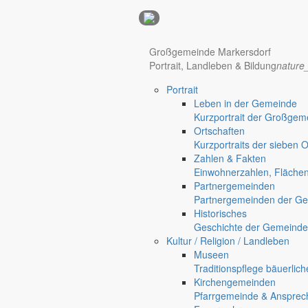
Anzeigen
Großgemeinde Markersdorf
Portrait, Landleben & Bildung
nature
Hotel Manhattan New York
Hotel Nürnberg
Portrait
Regional werben auf markersdorf.de!
anzeigen@gemeinde-markers
Leben in der Gemeinde
Home
Kurzportrait der Großgem
Markersdorf
Ortschaften
Deutsch-Paulsdorf
Kurzportraits der sieben 
Holtendorf
Zahlen & Fakten
Gersdorf
Einwohnerzahlen, Fläche
Partnergemeinden
Friedersdorf
Partnergemeinden der Ge
Pfaffendorf
Historisches
Jauernick-Buschbach
Geschichte der Gemeinde
Kultur / Religion / Landleben
Bebauungsplan BS 10 “Wald
Museen
Traditionspflege bäuerlic
Bekanntmachungen
Kirchengemeinden
29. Juni 2018
Pfarrgemeinde & Ansprec