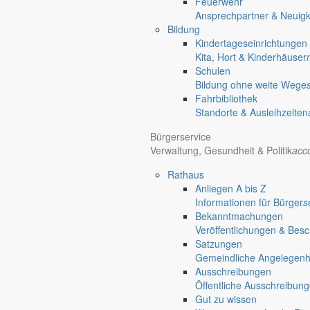
Feuerwehr
Beitragsnavigation
Ansprechpartner & Neuigk
Bildung
Kindertageseinrichtungen
chevron_right
Kita, Hort & Kinderhäuser
chevron_left
Schulen
Öffentliche Auslegung des Bebauungsplanes BS 10 “Waldsiedlung am 
Bildung ohne weite Wege
Der Planungsverband Berzdorfer See hat in seiner Sitzung am 10.08
Fahrbibliothek
Auslegungsbeschluss sowie den Beschluss über die Änderung des Gel
Standorte & Ausleihzeiten
Der Geltungsbereich des Bebauungsplanes umfasst nunmehr folgende
Bürgerservice
Flur 2: 175/1*, 194/1*,
Verwaltung, Gesundheit & Politik
acc
Flur 6: 15*, 16*, 31/2*, 31/3*, 37, 61*
(* teilweise)
Rathaus
Anliegen A bis Z
Das Plangebiet befindet sich am Berzdorfer See, im Süden der Stadt Gö
Informationen für Bürger
s
Süden durch die Wasserfläche des Berzdorfer Sees, im Westen durch d
Bekanntmachungen
Die Grenze des räumlichen Geltungsbereiches des Bebauungsplanes ist
Veröffentlichungen & Bes
Festsetzung im Bebauungsplan.
Satzungen
Der Entwurf des Bebauungsplanes wird mit Planzeichnung, textlich
Gemeindliche Angelegenhei
11.07. – 13.08.2018
Ausschreibungen
in der Stadtverwaltung Görlitz, Amt für Stadtentwicklung, Sachgebiet 
Öffentliche Ausschreibun
montags bis donnerstags 06:30 – 19:00 Uhr
Gut zu wissen
freitags 06:30 – 16:00 Uhr