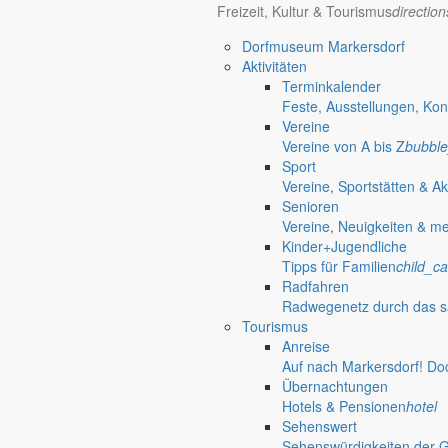
Freizeit, Kultur & Tourismus
directio
– Versiegelungsgrad niedrig gehalten
– Stellungnahme der Stadt Görlitz, Amt für Stadtentwicklung, vom 30.
Dorfmuseum Markersdorf
– Stellungnahme der Landesdirektion Sachsen, Obere Wasserbehörde
Aktivitäten
– Stellungnahme des Umweltamtes vom 06.12.2016
Terminkalender
– Stellungnahme des Landesamtes für Umwelt, Landwirtschaft und Ge
Feste, Ausstellungen, Kon
– Stellungnahme der Landestalsperrenverwaltung vom 15.12.2016
Vereine
– Stellungnahme der Lausitzer und Mitteldeutschen Bergbau-Verwaltu
Vereine von A bis Z
bubble
– Umweltbericht vom 28.02.2018
Sport
Vereine, Sportstätten & Ak
Klima und Luft:
Senioren
– Geringe und nur temporäre Beeinträchtigung während der Bauphase
Vereine, Neuigkeiten & m
– Gehölzpflanzungen geplant
Kinder+Jugendliche
– Stellungnahme des Deutschen Wetterdienstes vom 28.11.2016
Tipps für Familien
child_ca
– Stellungnahme des Umweltamtes vom 06.12.2016
Radfahren
– Umweltbericht vom 28.02.2018
Radwegenetz durch das s
– Stellungnahmen zum Immissionsschutz vom 07.05.2018
Tourismus
Landschaftsbild:
Anreise
– geringe Beeinträchtigung des bereits anthropogen beeinflussten Lan
Auf nach Markersdorf! Do
– Neuanpflanzungen sowie Erhalt landschaftsprägender Vegetations
Übernachtungen
– Anpassung der geplanten Ferienhäuser an die Umgebung
Hotels & Pensionen
hotel
– Stellungnahme des Umweltamtes vom 06.12.2016
Sehenswert
– Stellungnahme der Naturforschenden Gesellschaft Oberlausitz e. V.
Sehenswürdigkeiten der 