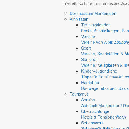
Freizeit, Kultur & Tourismus
directio
Dorfmuseum Markersdorf
Aktivitäten
Terminkalender
Feste, Ausstellungen, Kon
Vereine
Vereine von A bis Z
bubble
Sport
Vereine, Sportstätten & Ak
Senioren
Vereine, Neuigkeiten & m
Kinder+Jugendliche
Tipps für Familien
child_ca
Jauernick-Buschbach
Radfahren
Radwegenetz durch das s
Tourismus
Anreise
Auf nach Markersdorf! Do
Übernachtungen
Hotels & Pensionen
hotel
Sehenswert
Sehenswürdigkeiten der 