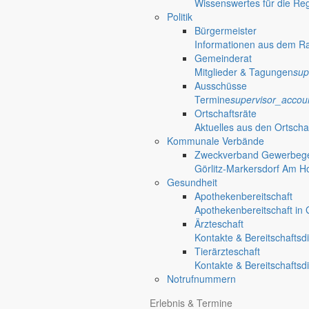
Rathaus
Wissenswertes für die Re
Politik
Informationen aus dem Rathaus
Bürgermeister
Informationen aus dem R
Gemeinderat
Friedersdorf
Mitglieder & Tagungen
sup
Ausschüsse
Termine
supervisor_accou
Ortschaftsräte
Gersdorf
Aktuelles aus den Ortscha
Kommunale Verbände
Zweckverband Gewerbege
Görlitz-Markersdorf Am H
Gesundheit
Apothekenbereitschaft
Apothekenbereitschaft in G
Ärzteschaft
Kontakte & Bereitschaftsd
Tierärzteschaft
Kontakte & Bereitschaftsd
Notrufnummern
Erlebnis & Termine