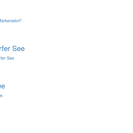
arkersdorf“.
rfer See
fer See
ee
e.