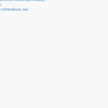
n
im Umland
local_see