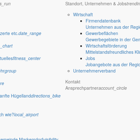
ns_run
Standort, Unternehmen & Jobs
trendi
Wirtschaft
Firmendatenbank
Unternehmen aus der Regio
zerte etc.
date_range
Gewerbeflächen
Gewerbegebiete in der Ge
_chart
Wirtschaftsförderung
Mittelstandsfreundliches Kl
tuelles
fitness_center
Jobs
Jobangebote aus der Regi
ehr
group
Unternehmerverband
Kontakt
re
Ansprechpartner
account_circle
anfte Hügelland
directions_bike
ch wie?
local_airport
Gemeinde Markersdorf
visibility