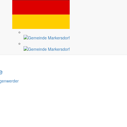
e
agenwerder