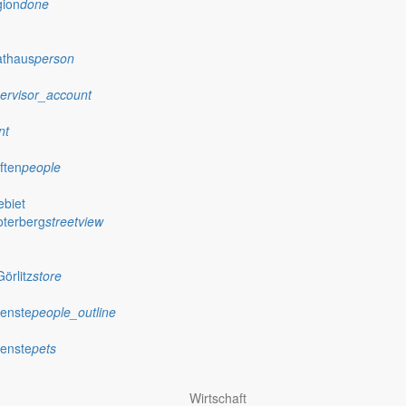
gion
done
athaus
person
ervisor_account
nt
ften
people
biet
oterberg
streetview
örlitz
store
ienste
people_outline
ienste
pets
Wirtschaft