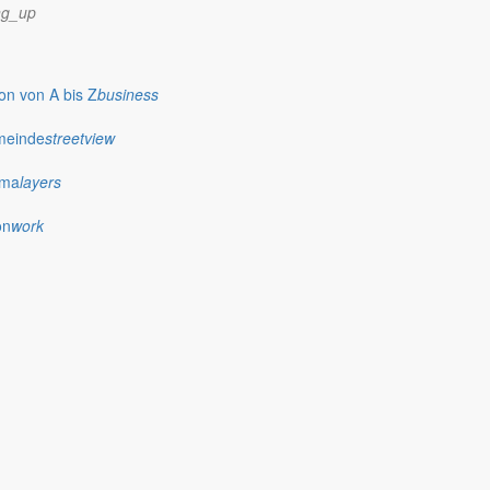
ng_up
n von A bis Z
business
meinde
streetview
ima
layers
on
work