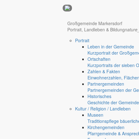
Anzeigen
Hotel Manhattan New York
Hotel Nürnberg
Großgemeinde Markersdorf
Portrait, Landleben & Bildung
nature
Portrait
Regional werben auf markersdorf.de!
anzeigen@gemeinde-markers
Leben in der Gemeinde
Home
Kurzportrait der Großgem
Markersdorf
Ortschaften
Deutsch-Paulsdorf
Kurzportraits der sieben 
Holtendorf
Zahlen & Fakten
Gersdorf
Einwohnerzahlen, Fläche
Partnergemeinden
Friedersdorf
Partnergemeinden der Ge
Pfaffendorf
Historisches
Jauernick-Buschbach
Geschichte der Gemeinde
Kultur / Religion / Landleben
Auslegung Beteiligungsberi
Museen
Traditionspflege bäuerlic
Bekanntmachungen
Kirchengemeinden
8. Januar 2016
Pfarrgemeinde & Ansprec