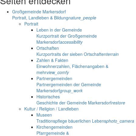
Seiten entdecken
Großgemeinde Markersdorf
Portrait, Landleben & Bildung
nature_people
Portrait
Leben in der Gemeinde
Kurzportrait der Großgemeinde
Markersdorf
accessibility
Ortschaften
Kurzportraits der sieben Ortschaften
terrain
Zahlen & Fakten
Einwohnerzahlen, Flächenangaben &
mehr
view_comfy
Partnergemeinden
Partnergemeinden der Gemeinde
Markersdorf
group_work
Historisches
Geschichte der Gemeinde Markersdorf
restore
Kultur / Religion / Landleben
Museen
Traditionspflege bäuerlichen Lebens
photo_camera
Kirchengemeinden
Pfarrgemeinde &