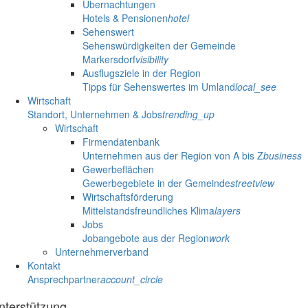
Übernachtungen
Hotels & Pensionen
hotel
Sehenswert
Sehenswürdigkeiten der Gemeinde
Markersdorf
visibility
Ausflugsziele in der Region
Tipps für Sehenswertes im Umland
local_see
Wirtschaft
Standort, Unternehmen & Jobs
trending_up
Wirtschaft
Firmendatenbank
Unternehmen aus der Region von A bis Z
business
Gewerbeflächen
Gewerbegebiete in der Gemeinde
streetview
Wirtschaftsförderung
Mittelstandsfreundliches Klima
layers
Jobs
Jobangebote aus der Region
work
Unternehmerverband
Kontakt
Ansprechpartner
account_circle
nterstützung