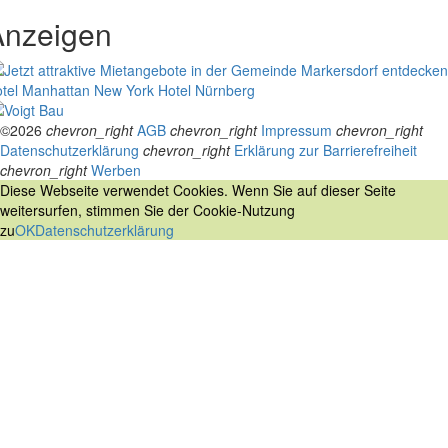
Anzeigen
tel Manhattan New York
Hotel Nürnberg
©2026
chevron_right
AGB
chevron_right
Impressum
chevron_right
Datenschutzerklärung
chevron_right
Erklärung zur Barrierefreiheit
chevron_right
Werben
Diese Webseite verwendet Cookies. Wenn Sie auf dieser Seite
weitersurfen, stimmen Sie der Cookie-Nutzung
zu
OK
Datenschutzerklärung