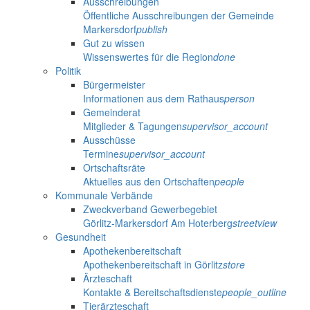
Ausschreibungen
Öffentliche Ausschreibungen der Gemeinde
Markersdorf
publish
Gut zu wissen
Wissenswertes für die Region
done
Politik
Bürgermeister
Informationen aus dem Rathaus
person
Gemeinderat
Mitglieder & Tagungen
supervisor_account
Ausschüsse
Termine
supervisor_account
Ortschaftsräte
Aktuelles aus den Ortschaften
people
Kommunale Verbände
Zweckverband Gewerbegebiet
Görlitz-Markersdorf Am Hoterberg
streetview
Gesundheit
Apothekenbereitschaft
Apothekenbereitschaft in Görlitz
store
Ärzteschaft
Kontakte & Bereitschaftsdienste
people_outline
Tierärzteschaft