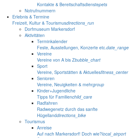
Kontakte & Bereitschaftsdienste
pets
Notrufnummern
Erlebnis & Termine
Freizeit, Kultur & Tourismus
directions_run
Dorfmuseum Markersdorf
Aktivitäten
Terminkalender
Feste, Ausstellungen, Konzerte etc.
date_range
Vereine
Vereine von A bis Z
bubble_chart
Sport
Vereine, Sportstätten & Aktuelles
fitness_center
Senioren
Vereine, Neuigkeiten & mehr
group
Kinder+Jugendliche
Tipps für Familien
child_care
Radfahren
Radwegenetz durch das sanfte
Hügelland
directions_bike
Tourismus
Anreise
Auf nach Markersdorf! Doch wie?
local_airport