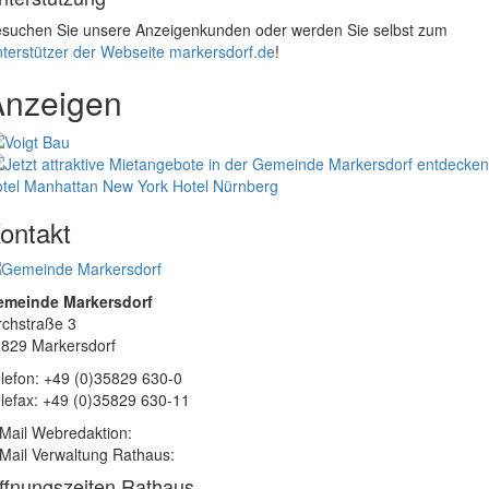
suchen Sie unsere Anzeigenkunden oder werden Sie selbst zum
terstützer der Webseite markersdorf.de
!
Anzeigen
tel Manhattan New York
Hotel Nürnberg
ontakt
emeinde Markersdorf
rchstraße 3
829 Markersdorf
lefon: +49 (0)35829 630-0
lefax: +49 (0)35829 630-11
Mail Webredaktion:
Mail Verwaltung Rathaus:
ffnungszeiten Rathaus