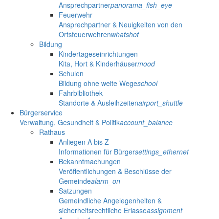
Ansprechpartner
panorama_fish_eye
Feuerwehr
Ansprechpartner & Neuigkeiten von den
Ortsfeuerwehren
whatshot
Bildung
Kindertageseinrichtungen
Kita, Hort & Kinderhäuser
mood
Schulen
Bildung ohne weite Wege
school
Fahrbibliothek
Standorte & Ausleihzeiten
airport_shuttle
Bürgerservice
Verwaltung, Gesundheit & Politik
account_balance
Rathaus
Anliegen A bis Z
Informationen für Bürger
settings_ethernet
Bekanntmachungen
Veröffentlichungen & Beschlüsse der
Gemeinde
alarm_on
Satzungen
Gemeindliche Angelegenheiten &
sicherheitsrechtliche Erlasse
assignment