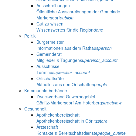
Ausschreibungen
Öffentliche Ausschreibungen der Gemeinde
Markersdorf
publish
Gut zu wissen
Wissenswertes für die Region
done
Politik
Bürgermeister
Informationen aus dem Rathaus
person
Gemeinderat
Mitglieder & Tagungen
supervisor_account
Ausschüsse
Termine
supervisor_account
Ortschaftsräte
Aktuelles aus den Ortschaften
people
Kommunale Verbände
Zweckverband Gewerbegebiet
Görlitz-Markersdorf Am Hoterberg
streetview
Gesundheit
Apothekenbereitschaft
Apothekenbereitschaft in Görlitz
store
Ärzteschaft
Kontakte & Bereitschaftsdienste
people_outline