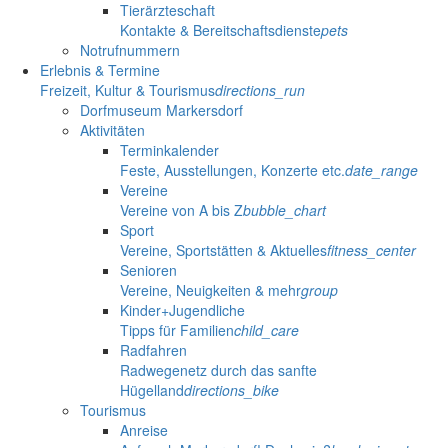
Tierärzteschaft
Kontakte & Bereitschaftsdienste
pets
Notrufnummern
Erlebnis & Termine
Freizeit, Kultur & Tourismus
directions_run
Dorfmuseum Markersdorf
Aktivitäten
Terminkalender
Feste, Ausstellungen, Konzerte etc.
date_range
Vereine
Vereine von A bis Z
bubble_chart
Sport
Vereine, Sportstätten & Aktuelles
fitness_center
Senioren
Vereine, Neuigkeiten & mehr
group
Kinder+Jugendliche
Tipps für Familien
child_care
Radfahren
Radwegenetz durch das sanfte
Hügelland
directions_bike
Tourismus
Anreise