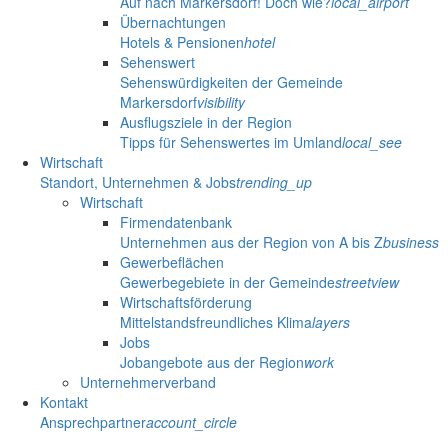
Auf nach Markersdorf! Doch wie?
local_airport
Übernachtungen
Hotels & Pensionen
hotel
Sehenswert
Sehenswürdigkeiten der Gemeinde
Markersdorf
visibility
Ausflugsziele in der Region
Tipps für Sehenswertes im Umland
local_see
Wirtschaft
Standort, Unternehmen & Jobs
trending_up
Wirtschaft
Firmendatenbank
Unternehmen aus der Region von A bis Z
business
Gewerbeflächen
Gewerbegebiete in der Gemeinde
streetview
Wirtschaftsförderung
Mittelstandsfreundliches Klima
layers
Jobs
Jobangebote aus der Region
work
Unternehmerverband
Kontakt
Ansprechpartner
account_circle