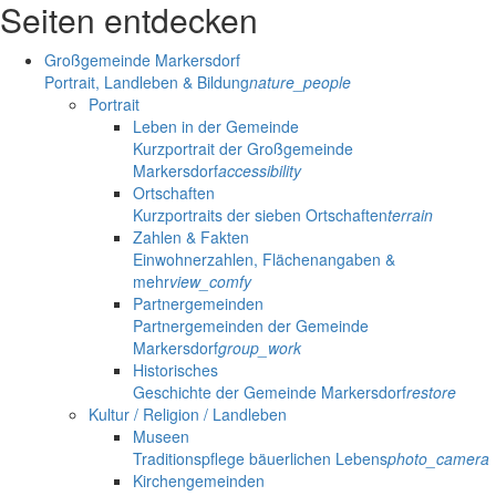
Seiten entdecken
Großgemeinde Markersdorf
Portrait, Landleben & Bildung
nature_people
Portrait
Leben in der Gemeinde
Kurzportrait der Großgemeinde
Markersdorf
accessibility
Ortschaften
Kurzportraits der sieben Ortschaften
terrain
Zahlen & Fakten
Einwohnerzahlen, Flächenangaben &
mehr
view_comfy
Partnergemeinden
Partnergemeinden der Gemeinde
Markersdorf
group_work
Historisches
Geschichte der Gemeinde Markersdorf
restore
Kultur / Religion / Landleben
Museen
Traditionspflege bäuerlichen Lebens
photo_camera
Kirchengemeinden