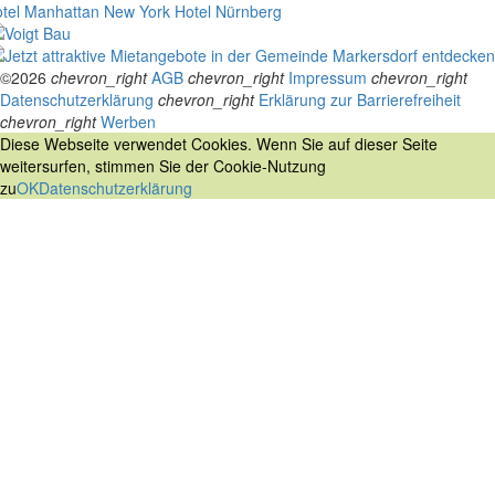
tel Manhattan New York
Hotel Nürnberg
©2026
chevron_right
AGB
chevron_right
Impressum
chevron_right
Datenschutzerklärung
chevron_right
Erklärung zur Barrierefreiheit
chevron_right
Werben
Diese Webseite verwendet Cookies. Wenn Sie auf dieser Seite
weitersurfen, stimmen Sie der Cookie-Nutzung
zu
OK
Datenschutzerklärung