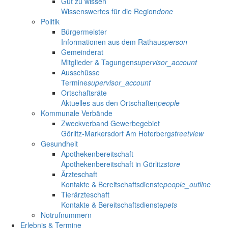
Gut zu wissen
Wissenswertes für die Region
done
Politik
Bürgermeister
Informationen aus dem Rathaus
person
Gemeinderat
Mitglieder & Tagungen
supervisor_account
Ausschüsse
Termine
supervisor_account
Ortschaftsräte
Aktuelles aus den Ortschaften
people
Kommunale Verbände
Zweckverband Gewerbegebiet
Görlitz-Markersdorf Am Hoterberg
streetview
Gesundheit
Apothekenbereitschaft
Apothekenbereitschaft in Görlitz
store
Ärzteschaft
Kontakte & Bereitschaftsdienste
people_outline
Tierärzteschaft
Kontakte & Bereitschaftsdienste
pets
Notrufnummern
Erlebnis & Termine