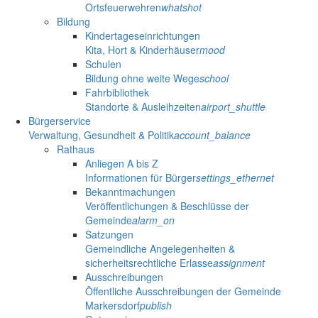
Ortsfeuerwehren
whatshot
Bildung
Kindertageseinrichtungen
Kita, Hort & Kinderhäuser
mood
Schulen
Bildung ohne weite Wege
school
Fahrbibliothek
Standorte & Ausleihzeiten
airport_shuttle
Bürgerservice
Verwaltung, Gesundheit & Politik
account_balance
Rathaus
Anliegen A bis Z
Informationen für Bürger
settings_ethernet
Bekanntmachungen
Veröffentlichungen & Beschlüsse der
Gemeinde
alarm_on
Satzungen
Gemeindliche Angelegenheiten &
sicherheitsrechtliche Erlasse
assignment
Ausschreibungen
Öffentliche Ausschreibungen der Gemeinde
Markersdorf
publish