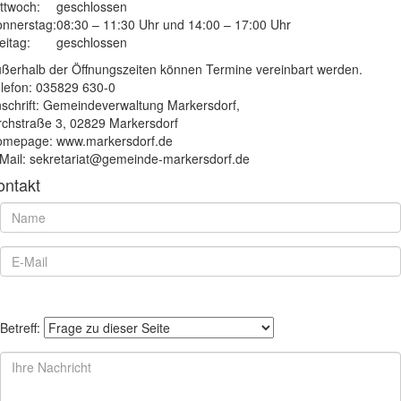
ttwoch:
geschlossen
nnerstag:
08:30 – 11:30 Uhr und 14:00 – 17:00 Uhr
eitag:
geschlossen
ßerhalb der Öffnungszeiten können Termine vereinbart werden.
lefon: 035829 630-0
schrift: Gemeindeverwaltung Markersdorf,
rchstraße 3, 02829 Markersdorf
mepage: www.markersdorf.de
Mail: sekretariat@gemeinde-markersdorf.de
ontakt
Betreff: