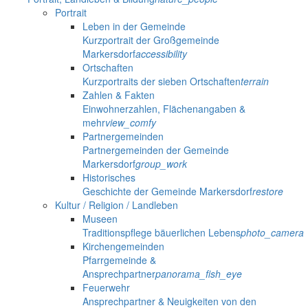
Portrait
Leben in der Gemeinde
Kurzportrait der Großgemeinde
Markersdorf
accessibility
Ortschaften
Kurzportraits der sieben Ortschaften
terrain
Zahlen & Fakten
Einwohnerzahlen, Flächenangaben &
mehr
view_comfy
Partnergemeinden
Partnergemeinden der Gemeinde
Markersdorf
group_work
Historisches
Geschichte der Gemeinde Markersdorf
restore
Kultur / Religion / Landleben
Museen
Traditionspflege bäuerlichen Lebens
photo_camera
Kirchengemeinden
Pfarrgemeinde &
Ansprechpartner
panorama_fish_eye
Feuerwehr
Ansprechpartner & Neuigkeiten von den