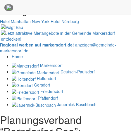
Anzeigen
Hotel Manhattan New York
Hotel Nürnberg
Regional werben auf markersdorf.de!
anzeigen@gemeinde-
markersdorf.de
Home
Markersdorf
Deutsch-Paulsdorf
Holtendorf
Gersdorf
Friedersdorf
Pfaffendorf
Jauernick-Buschbach
Planungsverband
“Berzdorfer See”: