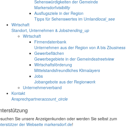
Sehenswürdigkeiten der Gemeinde
Markersdorf
visibility
Ausflugsziele in der Region
Tipps für Sehenswertes im Umland
local_see
Wirtschaft
Standort, Unternehmen & Jobs
trending_up
Wirtschaft
Firmendatenbank
Unternehmen aus der Region von A bis Z
business
Gewerbeflächen
Gewerbegebiete in der Gemeinde
streetview
Wirtschaftsförderung
Mittelstandsfreundliches Klima
layers
Jobs
Jobangebote aus der Region
work
Unternehmerverband
Kontakt
Ansprechpartner
account_circle
nterstützung
suchen Sie unsere Anzeigenkunden oder werden Sie selbst zum
terstützer der Webseite markersdorf.de
!