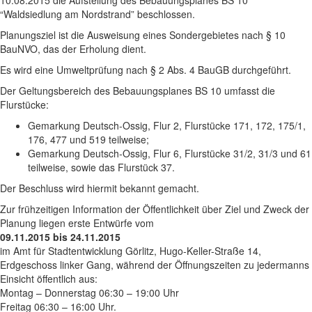
10.08.2015 die Aufstellung des Bebauungsplanes BS 10
“Waldsiedlung am Nordstrand” beschlossen.
Planungsziel ist die Ausweisung eines Sondergebietes nach § 10
BauNVO, das der Erholung dient.
Es wird eine Umweltprüfung nach § 2 Abs. 4 BauGB durchgeführt.
Der Geltungsbereich des Bebauungsplanes BS 10 umfasst die
Flurstücke:
Gemarkung Deutsch-Ossig, Flur 2, Flurstücke 171, 172, 175/1,
176, 477 und 519 teilweise;
Gemarkung Deutsch-Ossig, Flur 6, Flurstücke 31/2, 31/3 und 61
teilweise, sowie das Flurstück 37.
Der Beschluss wird hiermit bekannt gemacht.
Zur frühzeitigen Information der Öffentlichkeit über Ziel und Zweck der
Planung liegen erste Entwürfe vom
09.11.2015 bis 24.11.2015
im Amt für Stadtentwicklung Görlitz, Hugo-Keller-Straße 14,
Erdgeschoss linker Gang, während der Öffnungszeiten zu jedermanns
Einsicht öffentlich aus:
Montag – Donnerstag 06:30 – 19:00 Uhr
Freitag 06:30 – 16:00 Uhr.