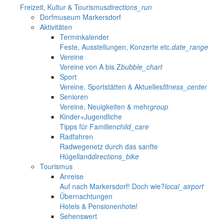
Freizeit, Kultur & Tourismus
directions_run
Dorfmuseum Markersdorf
Aktivitäten
Terminkalender
Feste, Ausstellungen, Konzerte etc.
date_range
Vereine
Vereine von A bis Z
bubble_chart
Sport
Vereine, Sportstätten & Aktuelles
fitness_center
Senioren
Vereine, Neuigkeiten & mehr
group
Kinder+Jugendliche
Tipps für Familien
child_care
Radfahren
Radwegenetz durch das sanfte
Hügelland
directions_bike
Tourismus
Anreise
Auf nach Markersdorf! Doch wie?
local_airport
Übernachtungen
Hotels & Pensionen
hotel
Sehenswert