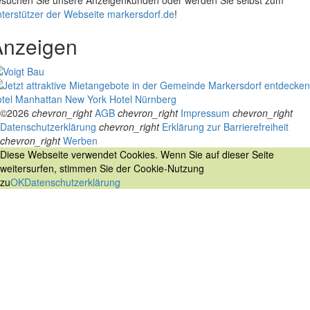
terstützer der Webseite markersdorf.de
!
Anzeigen
tel Manhattan New York
Hotel Nürnberg
©2026
chevron_right
AGB
chevron_right
Impressum
chevron_right
Datenschutzerklärung
chevron_right
Erklärung zur Barrierefreiheit
chevron_right
Werben
Diese Webseite verwendet Cookies. Wenn Sie auf dieser Seite
weitersurfen, stimmen Sie der Cookie-Nutzung
zu
OK
Datenschutzerklärung