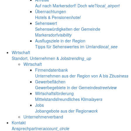
Auf nach Markersdorf! Doch wie?
local_airport
Übernachtungen
Hotels & Pensionen
hotel
Sehenswert
Sehenswürdigkeiten der Gemeinde
Markersdorf
visibility
Ausflugsziele in der Region
Tipps für Sehenswertes im Umland
local_see
Wirtschaft
Standort, Unternehmen & Jobs
trending_up
Wirtschaft
Firmendatenbank
Unternehmen aus der Region von A bis Z
business
Gewerbeflächen
Gewerbegebiete in der Gemeinde
streetview
Wirtschaftsförderung
Mittelstandsfreundliches Klima
layers
Jobs
Jobangebote aus der Region
work
Unternehmerverband
Kontakt
Ansprechpartner
account_circle