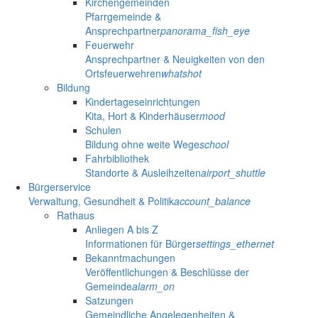
Kirchengemeinden
Pfarrgemeinde &
Ansprechpartner
panorama_fish_eye
Feuerwehr
Ansprechpartner & Neuigkeiten von den
Ortsfeuerwehren
whatshot
Bildung
Kindertageseinrichtungen
Kita, Hort & Kinderhäuser
mood
Schulen
Bildung ohne weite Wege
school
Fahrbibliothek
Standorte & Ausleihzeiten
airport_shuttle
Bürgerservice
Verwaltung, Gesundheit & Politik
account_balance
Rathaus
Anliegen A bis Z
Informationen für Bürger
settings_ethernet
Bekanntmachungen
Veröffentlichungen & Beschlüsse der
Gemeinde
alarm_on
Satzungen
Gemeindliche Angelegenheiten &