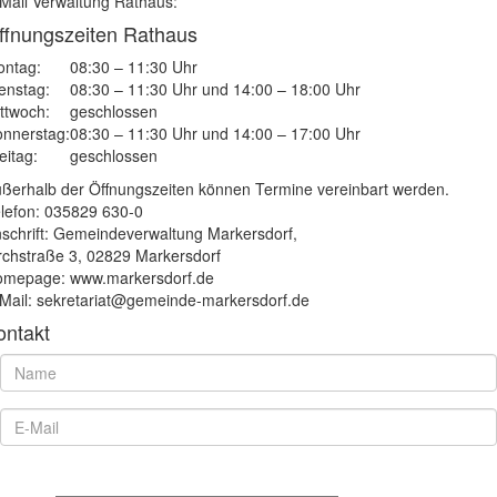
Mail Verwaltung Rathaus:
ffnungszeiten Rathaus
ntag:
08:30 – 11:30 Uhr
enstag:
08:30 – 11:30 Uhr und 14:00 – 18:00 Uhr
ttwoch:
geschlossen
nnerstag:
08:30 – 11:30 Uhr und 14:00 – 17:00 Uhr
eitag:
geschlossen
ßerhalb der Öffnungszeiten können Termine vereinbart werden.
lefon: 035829 630-0
schrift: Gemeindeverwaltung Markersdorf,
rchstraße 3, 02829 Markersdorf
mepage: www.markersdorf.de
Mail: sekretariat@gemeinde-markersdorf.de
ontakt