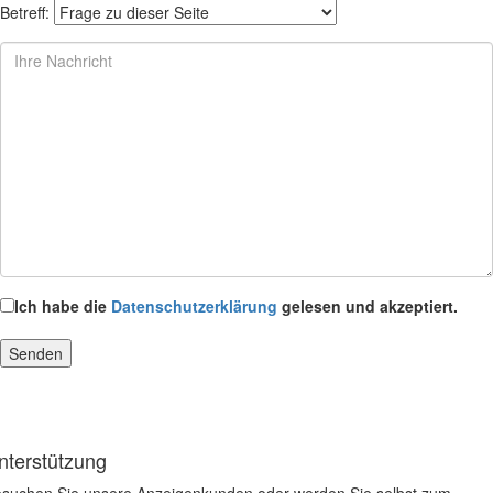
Betreff:
Ich habe die
Datenschutzerklärung
gelesen und akzeptiert.
nterstützung
suchen Sie unsere Anzeigenkunden oder werden Sie selbst zum