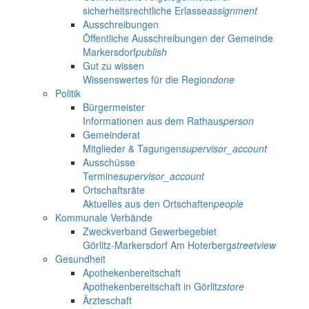
sicherheitsrechtliche Erlasse
assignment
Ausschreibungen
Öffentliche Ausschreibungen der Gemeinde
Markersdorf
publish
Gut zu wissen
Wissenswertes für die Region
done
Politik
Bürgermeister
Informationen aus dem Rathaus
person
Gemeinderat
Mitglieder & Tagungen
supervisor_account
Ausschüsse
Termine
supervisor_account
Ortschaftsräte
Aktuelles aus den Ortschaften
people
Kommunale Verbände
Zweckverband Gewerbegebiet
Görlitz-Markersdorf Am Hoterberg
streetview
Gesundheit
Apothekenbereitschaft
Apothekenbereitschaft in Görlitz
store
Ärzteschaft