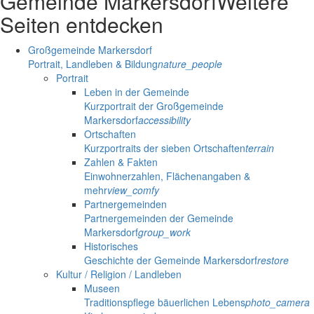
Gemeinde Markersdorf
Weitere
Seiten entdecken
Großgemeinde Markersdorf
Portrait, Landleben & Bildung
nature_people
Portrait
Leben in der Gemeinde
Kurzportrait der Großgemeinde
Markersdorf
accessibility
Ortschaften
Kurzportraits der sieben Ortschaften
terrain
Zahlen & Fakten
Einwohnerzahlen, Flächenangaben &
mehr
view_comfy
Partnergemeinden
Partnergemeinden der Gemeinde
Markersdorf
group_work
Historisches
Geschichte der Gemeinde Markersdorf
restore
Kultur / Religion / Landleben
Museen
Traditionspflege bäuerlichen Lebens
photo_camera