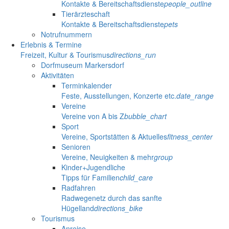
Kontakte & Bereitschaftsdienste
people_outline
Tierärzteschaft
Kontakte & Bereitschaftsdienste
pets
Notrufnummern
Erlebnis & Termine
Freizeit, Kultur & Tourismus
directions_run
Dorfmuseum Markersdorf
Aktivitäten
Terminkalender
Feste, Ausstellungen, Konzerte etc.
date_range
Vereine
Vereine von A bis Z
bubble_chart
Sport
Vereine, Sportstätten & Aktuelles
fitness_center
Senioren
Vereine, Neuigkeiten & mehr
group
Kinder+Jugendliche
Tipps für Familien
child_care
Radfahren
Radwegenetz durch das sanfte
Hügelland
directions_bike
Tourismus
Anreise