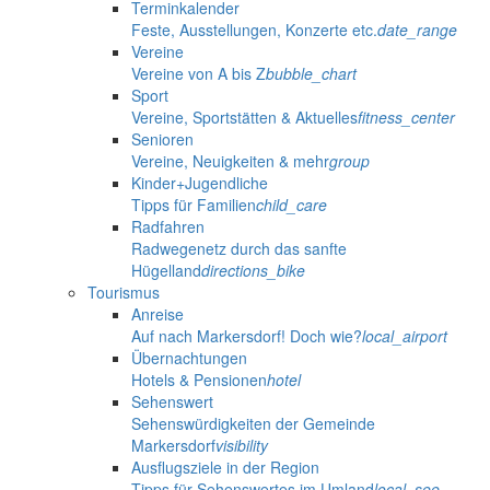
Terminkalender
Feste, Ausstellungen, Konzerte etc.
date_range
Vereine
Vereine von A bis Z
bubble_chart
Sport
Vereine, Sportstätten & Aktuelles
fitness_center
Senioren
Vereine, Neuigkeiten & mehr
group
Kinder+Jugendliche
Tipps für Familien
child_care
Radfahren
Radwegenetz durch das sanfte
Hügelland
directions_bike
Tourismus
Anreise
Auf nach Markersdorf! Doch wie?
local_airport
Übernachtungen
Hotels & Pensionen
hotel
Sehenswert
Sehenswürdigkeiten der Gemeinde
Markersdorf
visibility
Ausflugsziele in der Region
Tipps für Sehenswertes im Umland
local_see