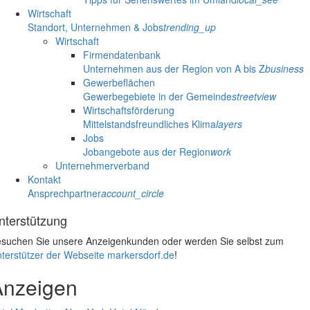
Wirtschaft
Standort, Unternehmen & Jobs
trending_up
Wirtschaft
Firmendatenbank
Unternehmen aus der Region von A bis Z
business
Gewerbeflächen
Gewerbegebiete in der Gemeinde
streetview
Wirtschaftsförderung
Mittelstandsfreundliches Klima
layers
Jobs
Jobangebote aus der Region
work
Unternehmerverband
Kontakt
Ansprechpartner
account_circle
nterstützung
suchen Sie unsere Anzeigenkunden oder werden Sie selbst zum
terstützer der Webseite markersdorf.de
!
Anzeigen