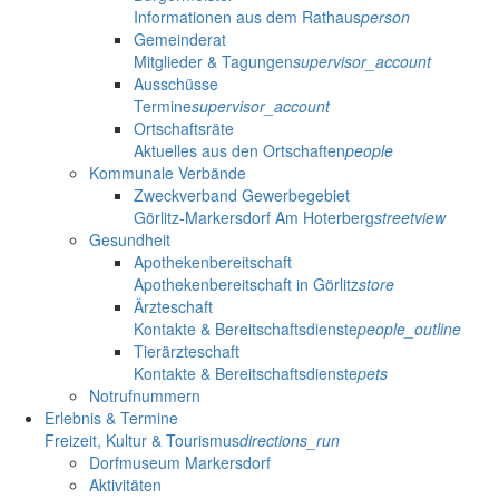
Informationen aus dem Rathaus
person
Gemeinderat
Mitglieder & Tagungen
supervisor_account
Ausschüsse
Termine
supervisor_account
Ortschaftsräte
Aktuelles aus den Ortschaften
people
Kommunale Verbände
Zweckverband Gewerbegebiet
Görlitz-Markersdorf Am Hoterberg
streetview
Gesundheit
Apothekenbereitschaft
Apothekenbereitschaft in Görlitz
store
Ärzteschaft
Kontakte & Bereitschaftsdienste
people_outline
Tierärzteschaft
Kontakte & Bereitschaftsdienste
pets
Notrufnummern
Erlebnis & Termine
Freizeit, Kultur & Tourismus
directions_run
Dorfmuseum Markersdorf
Aktivitäten