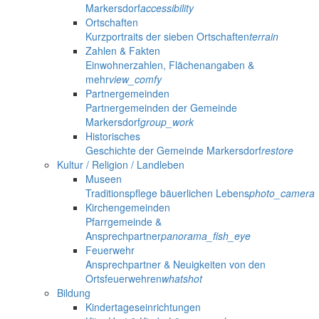
Markersdorf
accessibility
Ortschaften
Kurzportraits der sieben Ortschaften
terrain
Zahlen & Fakten
Einwohnerzahlen, Flächenangaben &
mehr
view_comfy
Partnergemeinden
Partnergemeinden der Gemeinde
Markersdorf
group_work
Historisches
Geschichte der Gemeinde Markersdorf
restore
Kultur / Religion / Landleben
Museen
Traditionspflege bäuerlichen Lebens
photo_camera
Kirchengemeinden
Pfarrgemeinde &
Ansprechpartner
panorama_fish_eye
Feuerwehr
Ansprechpartner & Neuigkeiten von den
Ortsfeuerwehren
whatshot
Bildung
Kindertageseinrichtungen