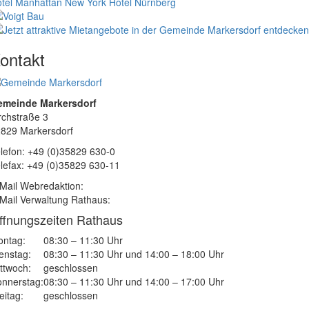
tel Manhattan New York
Hotel Nürnberg
ontakt
emeinde Markersdorf
rchstraße 3
829 Markersdorf
lefon: +49 (0)35829 630-0
lefax: +49 (0)35829 630-11
Mail Webredaktion:
Mail Verwaltung Rathaus:
ffnungszeiten Rathaus
ntag:
08:30 – 11:30 Uhr
enstag:
08:30 – 11:30 Uhr und 14:00 – 18:00 Uhr
ttwoch:
geschlossen
nnerstag:
08:30 – 11:30 Uhr und 14:00 – 17:00 Uhr
eitag:
geschlossen