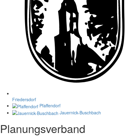
Friedersdorf
Pfaffendorf
Jauernick-Buschbach
Planungsverband