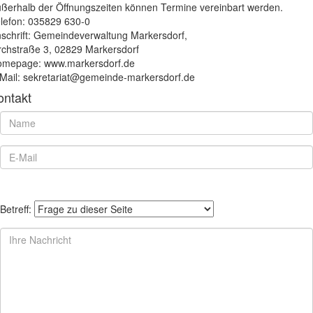
ßerhalb der Öffnungszeiten können Termine vereinbart werden.
lefon: 035829 630-0
schrift: Gemeindeverwaltung Markersdorf,
rchstraße 3, 02829 Markersdorf
mepage: www.markersdorf.de
Mail: sekretariat@gemeinde-markersdorf.de
ontakt
Betreff: