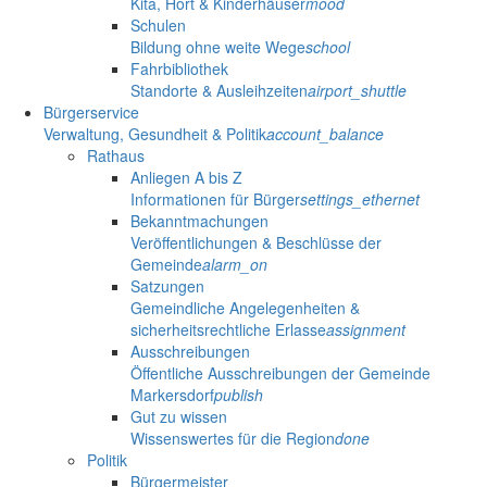
Kita, Hort & Kinderhäuser
mood
Schulen
Bildung ohne weite Wege
school
Fahrbibliothek
Standorte & Ausleihzeiten
airport_shuttle
Bürgerservice
Verwaltung, Gesundheit & Politik
account_balance
Rathaus
Anliegen A bis Z
Informationen für Bürger
settings_ethernet
Bekanntmachungen
Veröffentlichungen & Beschlüsse der
Gemeinde
alarm_on
Satzungen
Gemeindliche Angelegenheiten &
sicherheitsrechtliche Erlasse
assignment
Ausschreibungen
Öffentliche Ausschreibungen der Gemeinde
Markersdorf
publish
Gut zu wissen
Wissenswertes für die Region
done
Politik
Bürgermeister