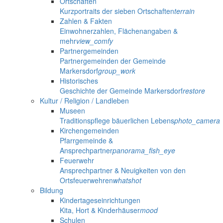
Ortschaften
Kurzportraits der sieben Ortschaften
terrain
Zahlen & Fakten
Einwohnerzahlen, Flächenangaben &
mehr
view_comfy
Partnergemeinden
Partnergemeinden der Gemeinde
Markersdorf
group_work
Historisches
Geschichte der Gemeinde Markersdorf
restore
Kultur / Religion / Landleben
Museen
Traditionspflege bäuerlichen Lebens
photo_camera
Kirchengemeinden
Pfarrgemeinde &
Ansprechpartner
panorama_fish_eye
Feuerwehr
Ansprechpartner & Neuigkeiten von den
Ortsfeuerwehren
whatshot
Bildung
Kindertageseinrichtungen
Kita, Hort & Kinderhäuser
mood
Schulen