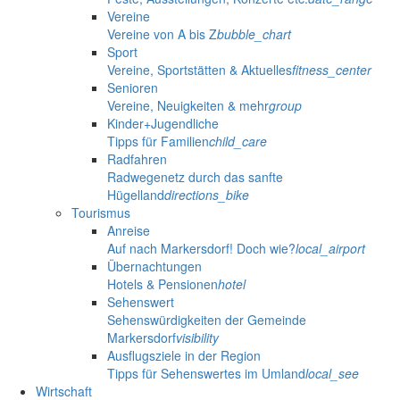
Vereine
Vereine von A bis Z
bubble_chart
Sport
Vereine, Sportstätten & Aktuelles
fitness_center
Senioren
Vereine, Neuigkeiten & mehr
group
Kinder+Jugendliche
Tipps für Familien
child_care
Radfahren
Radwegenetz durch das sanfte
Hügelland
directions_bike
Tourismus
Anreise
Auf nach Markersdorf! Doch wie?
local_airport
Übernachtungen
Hotels & Pensionen
hotel
Sehenswert
Sehenswürdigkeiten der Gemeinde
Markersdorf
visibility
Ausflugsziele in der Region
Tipps für Sehenswertes im Umland
local_see
Wirtschaft