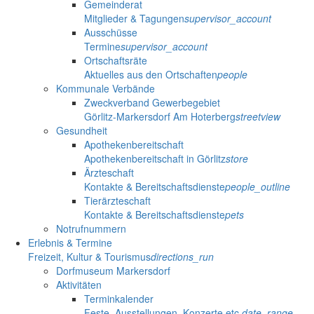
Gemeinderat
Mitglieder & Tagungen
supervisor_account
Ausschüsse
Termine
supervisor_account
Ortschaftsräte
Aktuelles aus den Ortschaften
people
Kommunale Verbände
Zweckverband Gewerbegebiet
Görlitz-Markersdorf Am Hoterberg
streetview
Gesundheit
Apothekenbereitschaft
Apothekenbereitschaft in Görlitz
store
Ärzteschaft
Kontakte & Bereitschaftsdienste
people_outline
Tierärzteschaft
Kontakte & Bereitschaftsdienste
pets
Notrufnummern
Erlebnis & Termine
Freizeit, Kultur & Tourismus
directions_run
Dorfmuseum Markersdorf
Aktivitäten
Terminkalender
Feste, Ausstellungen, Konzerte etc.
date_range