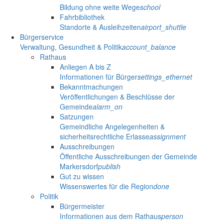
Bildung ohne weite Wege
school
Fahrbibliothek
Standorte & Ausleihzeiten
airport_shuttle
Bürgerservice
Verwaltung, Gesundheit & Politik
account_balance
Rathaus
Anliegen A bis Z
Informationen für Bürger
settings_ethernet
Bekanntmachungen
Veröffentlichungen & Beschlüsse der
Gemeinde
alarm_on
Satzungen
Gemeindliche Angelegenheiten &
sicherheitsrechtliche Erlasse
assignment
Ausschreibungen
Öffentliche Ausschreibungen der Gemeinde
Markersdorf
publish
Gut zu wissen
Wissenswertes für die Region
done
Politik
Bürgermeister
Informationen aus dem Rathaus
person