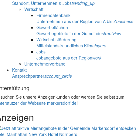
Standort, Unternehmen & Jobs
trending_up
Wirtschaft
Firmendatenbank
Unternehmen aus der Region von A bis Z
business
Gewerbeflächen
Gewerbegebiete in der Gemeinde
streetview
Wirtschaftsförderung
Mittelstandsfreundliches Klima
layers
Jobs
Jobangebote aus der Region
work
Unternehmerverband
Kontakt
Ansprechpartner
account_circle
nterstützung
suchen Sie unsere Anzeigenkunden oder werden Sie selbst zum
terstützer der Webseite markersdorf.de
!
Anzeigen
tel Manhattan New York
Hotel Nürnberg