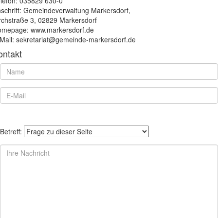
lefon: 035829 630-0
schrift: Gemeindeverwaltung Markersdorf,
rchstraße 3, 02829 Markersdorf
mepage: www.markersdorf.de
Mail: sekretariat@gemeinde-markersdorf.de
ontakt
Betreff: