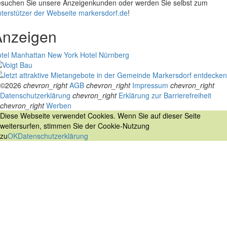
suchen Sie unsere Anzeigenkunden oder werden Sie selbst zum
terstützer der Webseite markersdorf.de
!
Anzeigen
tel Manhattan New York
Hotel Nürnberg
©2026
chevron_right
AGB
chevron_right
Impressum
chevron_right
Datenschutzerklärung
chevron_right
Erklärung zur Barrierefreiheit
chevron_right
Werben
Diese Webseite verwendet Cookies. Wenn Sie auf dieser Seite
weitersurfen, stimmen Sie der Cookie-Nutzung
zu
OK
Datenschutzerklärung