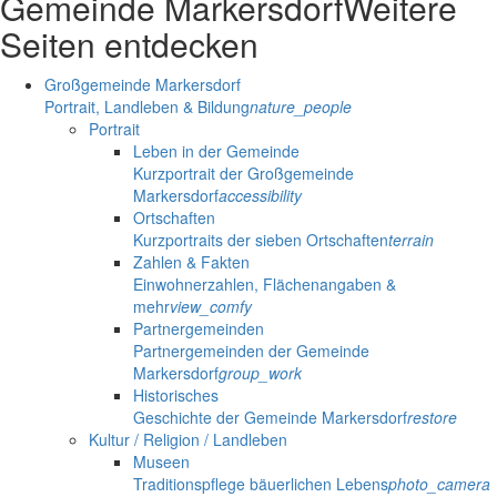
Gemeinde Markersdorf
Weitere
Seiten entdecken
Großgemeinde Markersdorf
Portrait, Landleben & Bildung
nature_people
Portrait
Leben in der Gemeinde
Kurzportrait der Großgemeinde
Markersdorf
accessibility
Ortschaften
Kurzportraits der sieben Ortschaften
terrain
Zahlen & Fakten
Einwohnerzahlen, Flächenangaben &
mehr
view_comfy
Partnergemeinden
Partnergemeinden der Gemeinde
Markersdorf
group_work
Historisches
Geschichte der Gemeinde Markersdorf
restore
Kultur / Religion / Landleben
Museen
Traditionspflege bäuerlichen Lebens
photo_camera