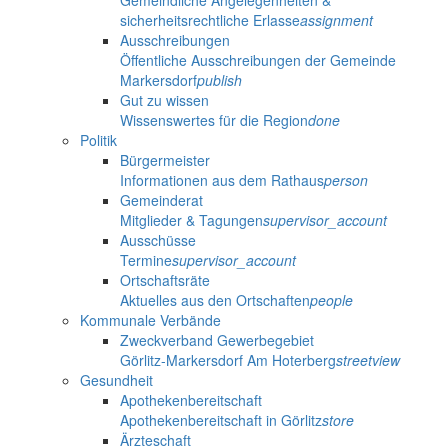
sicherheitsrechtliche Erlasse
assignment
Ausschreibungen
Öffentliche Ausschreibungen der Gemeinde
Markersdorf
publish
Gut zu wissen
Wissenswertes für die Region
done
Politik
Bürgermeister
Informationen aus dem Rathaus
person
Gemeinderat
Mitglieder & Tagungen
supervisor_account
Ausschüsse
Termine
supervisor_account
Ortschaftsräte
Aktuelles aus den Ortschaften
people
Kommunale Verbände
Zweckverband Gewerbegebiet
Görlitz-Markersdorf Am Hoterberg
streetview
Gesundheit
Apothekenbereitschaft
Apothekenbereitschaft in Görlitz
store
Ärzteschaft