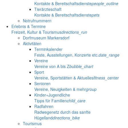
Kontakte & Bereitschaftsdienste
people_outline
Tierärzteschaft
Kontakte & Bereitschaftsdienste
pets
Notrufnummern
Erlebnis & Termine
Freizeit, Kultur & Tourismus
directions_run
Dorfmuseum Markersdorf
Aktivitäten
Terminkalender
Feste, Ausstellungen, Konzerte etc.
date_range
Vereine
Vereine von A bis Z
bubble_chart
Sport
Vereine, Sportstätten & Aktuelles
fitness_center
Senioren
Vereine, Neuigkeiten & mehr
group
Kinder+Jugendliche
Tipps für Familien
child_care
Radfahren
Radwegenetz durch das sanfte
Hügelland
directions_bike
Tourismus