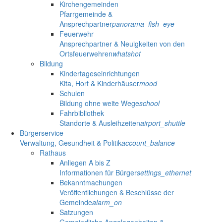
Kirchengemeinden
Pfarrgemeinde &
Ansprechpartner
panorama_fish_eye
Feuerwehr
Ansprechpartner & Neuigkeiten von den
Ortsfeuerwehren
whatshot
Bildung
Kindertageseinrichtungen
Kita, Hort & Kinderhäuser
mood
Schulen
Bildung ohne weite Wege
school
Fahrbibliothek
Standorte & Ausleihzeiten
airport_shuttle
Bürgerservice
Verwaltung, Gesundheit & Politik
account_balance
Rathaus
Anliegen A bis Z
Informationen für Bürger
settings_ethernet
Bekanntmachungen
Veröffentlichungen & Beschlüsse der
Gemeinde
alarm_on
Satzungen
Gemeindliche Angelegenheiten &