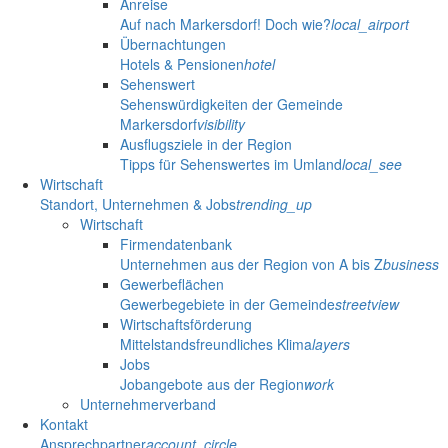
Anreise
Auf nach Markersdorf! Doch wie?
local_airport
Übernachtungen
Hotels & Pensionen
hotel
Sehenswert
Sehenswürdigkeiten der Gemeinde
Markersdorf
visibility
Ausflugsziele in der Region
Tipps für Sehenswertes im Umland
local_see
Wirtschaft
Standort, Unternehmen & Jobs
trending_up
Wirtschaft
Firmendatenbank
Unternehmen aus der Region von A bis Z
business
Gewerbeflächen
Gewerbegebiete in der Gemeinde
streetview
Wirtschaftsförderung
Mittelstandsfreundliches Klima
layers
Jobs
Jobangebote aus der Region
work
Unternehmerverband
Kontakt
Ansprechpartner
account_circle