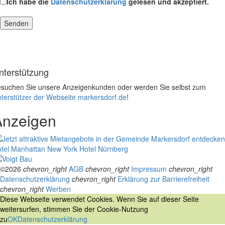
Ich habe die
Datenschutzerklärung
gelesen und akzeptiert.
nterstützung
suchen Sie unsere Anzeigenkunden oder werden Sie selbst zum
terstützer der Webseite markersdorf.de
!
Anzeigen
tel Manhattan New York
Hotel Nürnberg
©2026
chevron_right
AGB
chevron_right
Impressum
chevron_right
Datenschutzerklärung
chevron_right
Erklärung zur Barrierefreiheit
chevron_right
Werben
Diese Webseite verwendet Cookies. Wenn Sie auf dieser Seite
weitersurfen, stimmen Sie der Cookie-Nutzung
zu
OK
Datenschutzerklärung