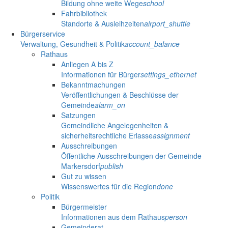
Bildung ohne weite Wege
school
Fahrbibliothek
Standorte & Ausleihzeiten
airport_shuttle
Bürgerservice
Verwaltung, Gesundheit & Politik
account_balance
Rathaus
Anliegen A bis Z
Informationen für Bürger
settings_ethernet
Bekanntmachungen
Veröffentlichungen & Beschlüsse der
Gemeinde
alarm_on
Satzungen
Gemeindliche Angelegenheiten &
sicherheitsrechtliche Erlasse
assignment
Ausschreibungen
Öffentliche Ausschreibungen der Gemeinde
Markersdorf
publish
Gut zu wissen
Wissenswertes für die Region
done
Politik
Bürgermeister
Informationen aus dem Rathaus
person
Gemeinderat