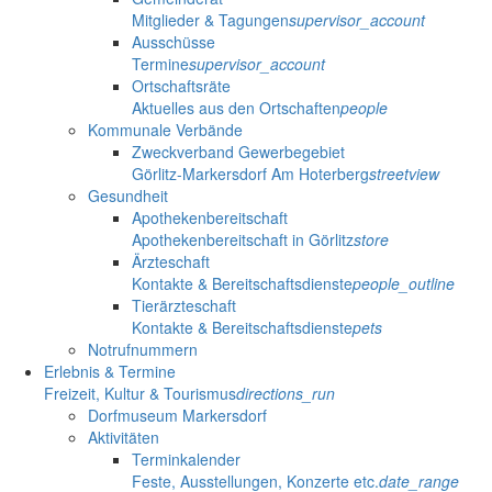
Mitglieder & Tagungen
supervisor_account
Ausschüsse
Termine
supervisor_account
Ortschaftsräte
Aktuelles aus den Ortschaften
people
Kommunale Verbände
Zweckverband Gewerbegebiet
Görlitz-Markersdorf Am Hoterberg
streetview
Gesundheit
Apothekenbereitschaft
Apothekenbereitschaft in Görlitz
store
Ärzteschaft
Kontakte & Bereitschaftsdienste
people_outline
Tierärzteschaft
Kontakte & Bereitschaftsdienste
pets
Notrufnummern
Erlebnis & Termine
Freizeit, Kultur & Tourismus
directions_run
Dorfmuseum Markersdorf
Aktivitäten
Terminkalender
Feste, Ausstellungen, Konzerte etc.
date_range