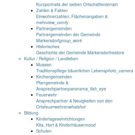
Kurzportraits der sieben Ortschaften
terrain
Zahlen & Fakten
Einwohnerzahlen, Flächenangaben &
mehr
view_comfy
Partnergemeinden
Partnergemeinden der Gemeinde
Markersdorf
group_work
Historisches
Geschichte der Gemeinde Markersdorf
restore
Kultur / Religion / Landleben
Museen
Traditionspflege bäuerlichen Lebens
photo_camera
Kirchengemeinden
Pfarrgemeinde &
Ansprechpartner
panorama_fish_eye
Feuerwehr
Ansprechpartner & Neuigkeiten von den
Ortsfeuerwehren
whatshot
Bildung
Kindertageseinrichtungen
Kita, Hort & Kinderhäuser
mood
Schulen