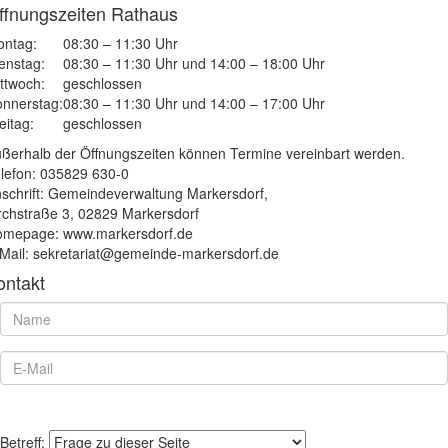
ffnungszeiten Rathaus
ntag:
08:30 – 11:30 Uhr
enstag:
08:30 – 11:30 Uhr und 14:00 – 18:00 Uhr
ttwoch:
geschlossen
nnerstag:
08:30 – 11:30 Uhr und 14:00 – 17:00 Uhr
eitag:
geschlossen
ßerhalb der Öffnungszeiten können Termine vereinbart werden.
lefon: 035829 630-0
schrift: Gemeindeverwaltung Markersdorf,
rchstraße 3, 02829 Markersdorf
mepage: www.markersdorf.de
Mail: sekretariat@gemeinde-markersdorf.de
ontakt
Betreff: