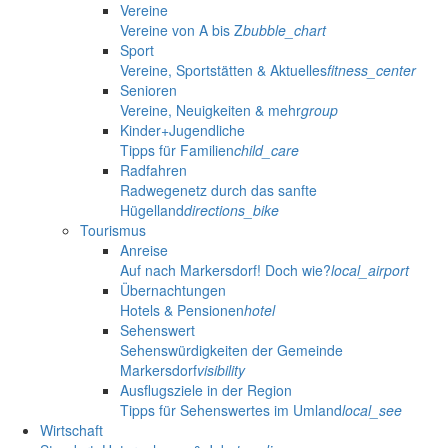
Vereine
Vereine von A bis Z
bubble_chart
Sport
Vereine, Sportstätten & Aktuelles
fitness_center
Senioren
Vereine, Neuigkeiten & mehr
group
Kinder+Jugendliche
Tipps für Familien
child_care
Radfahren
Radwegenetz durch das sanfte
Hügelland
directions_bike
Tourismus
Anreise
Auf nach Markersdorf! Doch wie?
local_airport
Übernachtungen
Hotels & Pensionen
hotel
Sehenswert
Sehenswürdigkeiten der Gemeinde
Markersdorf
visibility
Ausflugsziele in der Region
Tipps für Sehenswertes im Umland
local_see
Wirtschaft