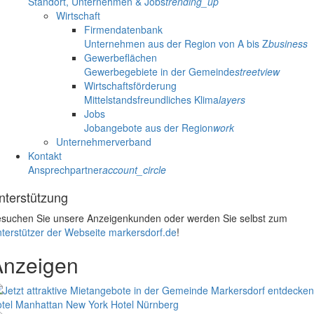
Standort, Unternehmen & Jobs
trending_up
Wirtschaft
Firmendatenbank
Unternehmen aus der Region von A bis Z
business
Gewerbeflächen
Gewerbegebiete in der Gemeinde
streetview
Wirtschaftsförderung
Mittelstandsfreundliches Klima
layers
Jobs
Jobangebote aus der Region
work
Unternehmerverband
Kontakt
Ansprechpartner
account_circle
nterstützung
suchen Sie unsere Anzeigenkunden oder werden Sie selbst zum
terstützer der Webseite markersdorf.de
!
Anzeigen
tel Manhattan New York
Hotel Nürnberg