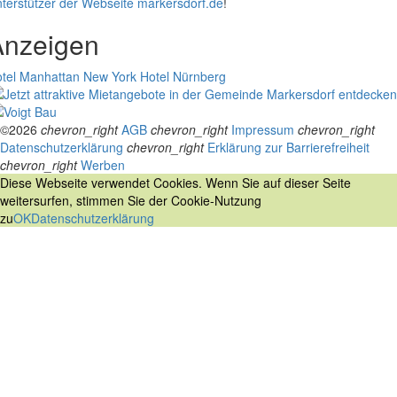
terstützer der Webseite markersdorf.de
!
Anzeigen
tel Manhattan New York
Hotel Nürnberg
©2026
chevron_right
AGB
chevron_right
Impressum
chevron_right
Datenschutzerklärung
chevron_right
Erklärung zur Barrierefreiheit
chevron_right
Werben
Diese Webseite verwendet Cookies. Wenn Sie auf dieser Seite
weitersurfen, stimmen Sie der Cookie-Nutzung
zu
OK
Datenschutzerklärung