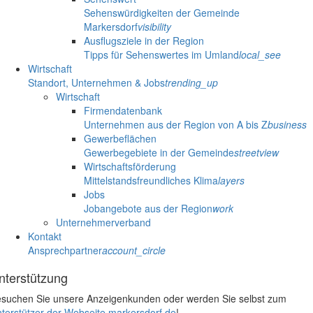
Sehenswürdigkeiten der Gemeinde
Markersdorf
visibility
Ausflugsziele in der Region
Tipps für Sehenswertes im Umland
local_see
Wirtschaft
Standort, Unternehmen & Jobs
trending_up
Wirtschaft
Firmendatenbank
Unternehmen aus der Region von A bis Z
business
Gewerbeflächen
Gewerbegebiete in der Gemeinde
streetview
Wirtschaftsförderung
Mittelstandsfreundliches Klima
layers
Jobs
Jobangebote aus der Region
work
Unternehmerverband
Kontakt
Ansprechpartner
account_circle
nterstützung
suchen Sie unsere Anzeigenkunden oder werden Sie selbst zum
terstützer der Webseite markersdorf.de
!