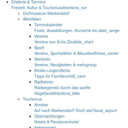
Erlebnis & Termine
Freizeit, Kultur & Tourismus
directions_run
Dorfmuseum Markersdorf
Aktivitäten
Terminkalender
Feste, Ausstellungen, Konzerte etc.
date_range
Vereine
Vereine von A bis Z
bubble_chart
Sport
Vereine, Sportstätten & Aktuelles
fitness_center
Senioren
Vereine, Neuigkeiten & mehr
group
Kinder+Jugendliche
Tipps für Familien
child_care
Radfahren
Radwegenetz durch das sanfte
Hügelland
directions_bike
Tourismus
Anreise
Auf nach Markersdorf! Doch wie?
local_airport
Übernachtungen
Hotels & Pensionen
hotel
Sehenswert