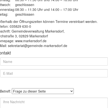
ttwoch:
geschlossen
nnerstag:
08:30 – 11:30 Uhr und 14:00 – 17:00 Uhr
eitag:
geschlossen
ßerhalb der Öffnungszeiten können Termine vereinbart werden.
lefon: 035829 630-0
schrift: Gemeindeverwaltung Markersdorf,
rchstraße 3, 02829 Markersdorf
mepage: www.markersdorf.de
Mail: sekretariat@gemeinde-markersdorf.de
ontakt
Betreff: