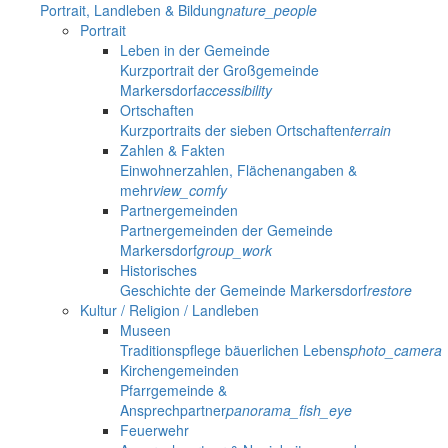
Portrait, Landleben & Bildung
nature_people
Portrait
Leben in der Gemeinde
Kurzportrait der Großgemeinde
Markersdorf
accessibility
Ortschaften
Kurzportraits der sieben Ortschaften
terrain
Zahlen & Fakten
Einwohnerzahlen, Flächenangaben &
mehr
view_comfy
Partnergemeinden
Partnergemeinden der Gemeinde
Markersdorf
group_work
Historisches
Geschichte der Gemeinde Markersdorf
restore
Kultur / Religion / Landleben
Museen
Traditionspflege bäuerlichen Lebens
photo_camera
Kirchengemeinden
Pfarrgemeinde &
Ansprechpartner
panorama_fish_eye
Feuerwehr