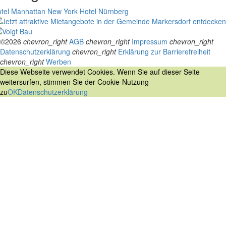
tel Manhattan New York
Hotel Nürnberg
©2026
chevron_right
AGB
chevron_right
Impressum
chevron_right
Datenschutzerklärung
chevron_right
Erklärung zur Barrierefreiheit
chevron_right
Werben
Diese Webseite verwendet Cookies. Wenn Sie auf dieser Seite
weitersurfen, stimmen Sie der Cookie-Nutzung
zu
OK
Datenschutzerklärung