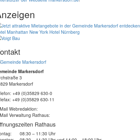
Anzeigen
tel Manhattan New York
Hotel Nürnberg
ontakt
emeinde Markersdorf
rchstraße 3
829 Markersdorf
lefon: +49 (0)35829 630-0
lefax: +49 (0)35829 630-11
Mail Webredaktion:
Mail Verwaltung Rathaus:
ffnungszeiten Rathaus
ntag:
08:30 – 11:30 Uhr
enstag:
08:30 – 11:30 Uhr und 14:00 – 18:00 Uhr