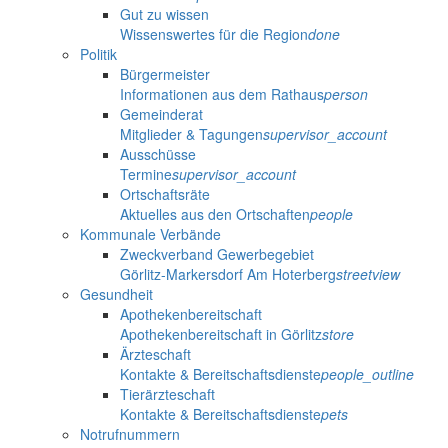
Gut zu wissen
Wissenswertes für die Region
done
Politik
Bürgermeister
Informationen aus dem Rathaus
person
Gemeinderat
Mitglieder & Tagungen
supervisor_account
Ausschüsse
Termine
supervisor_account
Ortschaftsräte
Aktuelles aus den Ortschaften
people
Kommunale Verbände
Zweckverband Gewerbegebiet
Görlitz-Markersdorf Am Hoterberg
streetview
Gesundheit
Apothekenbereitschaft
Apothekenbereitschaft in Görlitz
store
Ärzteschaft
Kontakte & Bereitschaftsdienste
people_outline
Tierärzteschaft
Kontakte & Bereitschaftsdienste
pets
Notrufnummern