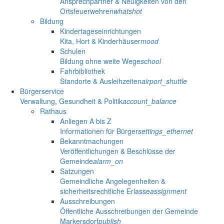
Ansprechpartner & Neuigkeiten von den
Ortsfeuerwehren
whatshot
Bildung
Kindertageseinrichtungen
Kita, Hort & Kinderhäuser
mood
Schulen
Bildung ohne weite Wege
school
Fahrbibliothek
Standorte & Ausleihzeiten
airport_shuttle
Bürgerservice
Verwaltung, Gesundheit & Politik
account_balance
Rathaus
Anliegen A bis Z
Informationen für Bürger
settings_ethernet
Bekanntmachungen
Veröffentlichungen & Beschlüsse der
Gemeinde
alarm_on
Satzungen
Gemeindliche Angelegenheiten &
sicherheitsrechtliche Erlasse
assignment
Ausschreibungen
Öffentliche Ausschreibungen der Gemeinde
Markersdorf
publish