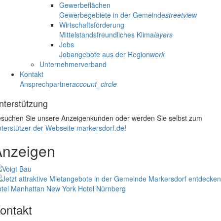
Gewerbeflächen
Gewerbegebiete in der Gemeinde
streetview
Wirtschaftsförderung
Mittelstandsfreundliches Klima
layers
Jobs
Jobangebote aus der Region
work
Unternehmerverband
Kontakt
Ansprechpartner
account_circle
nterstützung
suchen Sie unsere Anzeigenkunden oder werden Sie selbst zum
terstützer der Webseite markersdorf.de
!
Anzeigen
tel Manhattan New York
Hotel Nürnberg
ontakt