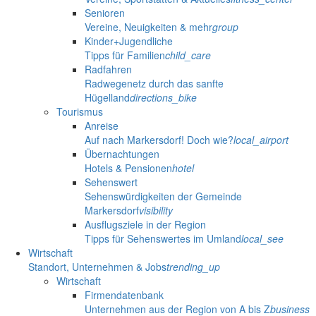
Senioren
Vereine, Neuigkeiten & mehr
group
Kinder+Jugendliche
Tipps für Familien
child_care
Radfahren
Radwegenetz durch das sanfte
Hügelland
directions_bike
Tourismus
Anreise
Auf nach Markersdorf! Doch wie?
local_airport
Übernachtungen
Hotels & Pensionen
hotel
Sehenswert
Sehenswürdigkeiten der Gemeinde
Markersdorf
visibility
Ausflugsziele in der Region
Tipps für Sehenswertes im Umland
local_see
Wirtschaft
Standort, Unternehmen & Jobs
trending_up
Wirtschaft
Firmendatenbank
Unternehmen aus der Region von A bis Z
business