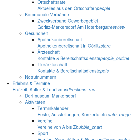
Ortschaftsräte
Aktuelles aus den Ortschaften
people
Kommunale Verbände
Zweckverband Gewerbegebiet
Görlitz-Markersdorf Am Hoterberg
streetview
Gesundheit
Apothekenbereitschaft
Apothekenbereitschaft in Görlitz
store
Ärzteschaft
Kontakte & Bereitschaftsdienste
people_outline
Tierärzteschaft
Kontakte & Bereitschaftsdienste
pets
Notrufnummern
Erlebnis & Termine
Freizeit, Kultur & Tourismus
directions_run
Dorfmuseum Markersdorf
Aktivitäten
Terminkalender
Feste, Ausstellungen, Konzerte etc.
date_range
Vereine
Vereine von A bis Z
bubble_chart
Sport
Vereine, Sportstätten & Aktuelles
fitness_center