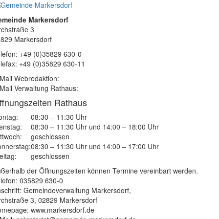
emeinde Markersdorf
rchstraße 3
829 Markersdorf
lefon: +49 (0)35829 630-0
lefax: +49 (0)35829 630-11
Mail Webredaktion:
Mail Verwaltung Rathaus:
ffnungszeiten Rathaus
ntag:
08:30 – 11:30 Uhr
enstag:
08:30 – 11:30 Uhr und 14:00 – 18:00 Uhr
ttwoch:
geschlossen
nnerstag:
08:30 – 11:30 Uhr und 14:00 – 17:00 Uhr
eitag:
geschlossen
ßerhalb der Öffnungszeiten können Termine vereinbart werden.
lefon: 035829 630-0
schrift: Gemeindeverwaltung Markersdorf,
rchstraße 3, 02829 Markersdorf
mepage: www.markersdorf.de