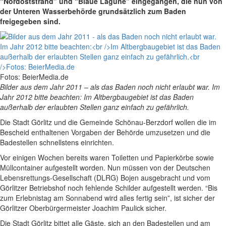
“Nordoststrand” und “Blaue Lagune” eingegangen, die nun von
der Unteren Wasserbehörde grundsätzlich zum Baden
freigegeben sind.
Fotos: BeierMedia.de
Bilder aus dem Jahr 2011 – als das Baden noch nicht erlaubt war. Im
Jahr 2012 bitte beachten: Im Altbergbaugebiet ist das Baden
außerhalb der erlaubten Stellen ganz einfach zu gefährlich.
Die Stadt Görlitz und die Gemeinde Schönau-Berzdorf wollen die im
Bescheid enthaltenen Vorgaben der Behörde umzusetzen und die
Badestellen schnellstens einrichten.
Vor einigen Wochen bereits waren Toiletten und Papierkörbe sowie
Müllcontainer aufgestellt worden. Nun müssen von der Deutschen
Lebensrettungs-Gesellschaft (DLRG) Bojen ausgebracht und vom
Görlitzer Betriebshof noch fehlende Schilder aufgestellt werden. “Bis
zum Erlebnistag am Sonnabend wird alles fertig sein”, ist sicher der
Görlitzer Oberbürgermeister Joachim Paulick sicher.
Die Stadt Görlitz bittet alle Gäste, sich an den Badestellen und am