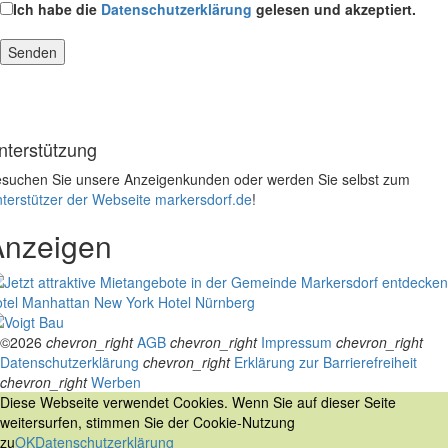
Ich habe die
Datenschutzerklärung
gelesen und akzeptiert.
nterstützung
suchen Sie unsere Anzeigenkunden oder werden Sie selbst zum
terstützer der Webseite markersdorf.de
!
Anzeigen
tel Manhattan New York
Hotel Nürnberg
©2026
chevron_right
AGB
chevron_right
Impressum
chevron_right
Datenschutzerklärung
chevron_right
Erklärung zur Barrierefreiheit
chevron_right
Werben
Diese Webseite verwendet Cookies. Wenn Sie auf dieser Seite
weitersurfen, stimmen Sie der Cookie-Nutzung
zu
OK
Datenschutzerklärung