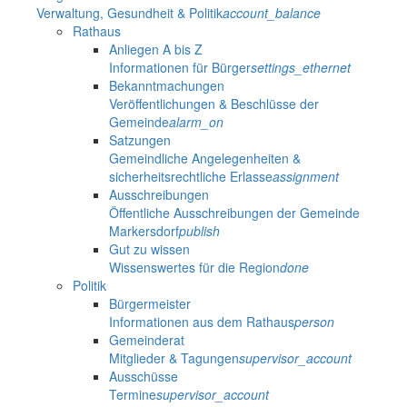
Verwaltung, Gesundheit & Politik
account_balance
Rathaus
Anliegen A bis Z
Informationen für Bürger
settings_ethernet
Bekanntmachungen
Veröffentlichungen & Beschlüsse der
Gemeinde
alarm_on
Satzungen
Gemeindliche Angelegenheiten &
sicherheitsrechtliche Erlasse
assignment
Ausschreibungen
Öffentliche Ausschreibungen der Gemeinde
Markersdorf
publish
Gut zu wissen
Wissenswertes für die Region
done
Politik
Bürgermeister
Informationen aus dem Rathaus
person
Gemeinderat
Mitglieder & Tagungen
supervisor_account
Ausschüsse
Termine
supervisor_account