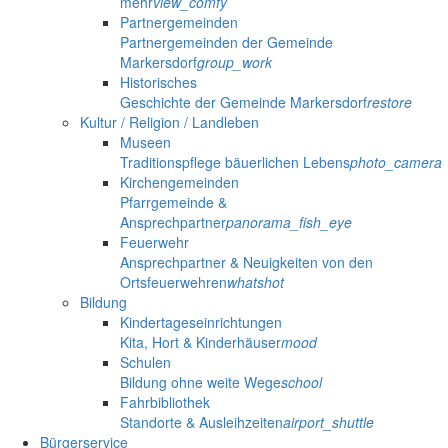
mehr
view_comfy
Partnergemeinden
Partnergemeinden der Gemeinde
Markersdorf
group_work
Historisches
Geschichte der Gemeinde Markersdorf
restore
Kultur / Religion / Landleben
Museen
Traditionspflege bäuerlichen Lebens
photo_camera
Kirchengemeinden
Pfarrgemeinde &
Ansprechpartner
panorama_fish_eye
Feuerwehr
Ansprechpartner & Neuigkeiten von den
Ortsfeuerwehren
whatshot
Bildung
Kindertageseinrichtungen
Kita, Hort & Kinderhäuser
mood
Schulen
Bildung ohne weite Wege
school
Fahrbibliothek
Standorte & Ausleihzeiten
airport_shuttle
Bürgerservice