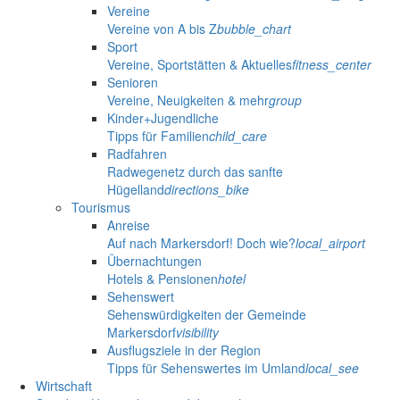
Vereine
Vereine von A bis Z
bubble_chart
Sport
Vereine, Sportstätten & Aktuelles
fitness_center
Senioren
Vereine, Neuigkeiten & mehr
group
Kinder+Jugendliche
Tipps für Familien
child_care
Radfahren
Radwegenetz durch das sanfte
Hügelland
directions_bike
Tourismus
Anreise
Auf nach Markersdorf! Doch wie?
local_airport
Übernachtungen
Hotels & Pensionen
hotel
Sehenswert
Sehenswürdigkeiten der Gemeinde
Markersdorf
visibility
Ausflugsziele in der Region
Tipps für Sehenswertes im Umland
local_see
Wirtschaft