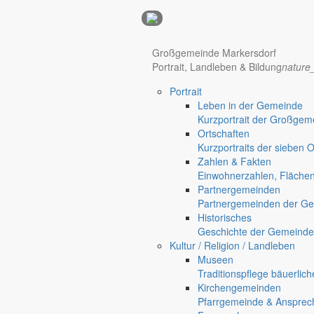
Anzeigen
Großgemeinde Markersdorf
Hotel Manhattan New York
Hotel Nürnberg
Portrait, Landleben & Bildung
nature
Portrait
Regional werben auf markersdorf.de!
anzeigen@gemeinde-markers
Leben in der Gemeinde
Home
Kurzportrait der Großgem
Markersdorf
Ortschaften
Deutsch-Paulsdorf
Kurzportraits der sieben 
Holtendorf
Zahlen & Fakten
Gersdorf
Einwohnerzahlen, Fläche
Partnergemeinden
Friedersdorf
Partnergemeinden der Ge
Pfaffendorf
Historisches
Jauernick-Buschbach
Geschichte der Gemeinde
Kultur / Religion / Landleben
Ausflug zum Eselhof
Museen
Traditionspflege bäuerlic
Ortschaften
Kirchengemeinden
4. Juni 2007
Pfarrgemeinde & Ansprec