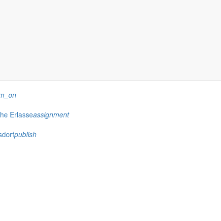
rm_on
che Erlasse
assignment
sdorf
publish