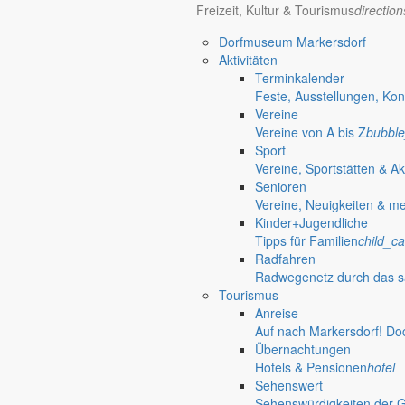
Freizeit, Kultur & Tourismus
directio
70 Jahre Jubiläumsturniere
Dorfmuseum Markersdorf
Aktivitäten
Kinderhaus „Wirbelwind“ lädt regelmäßig zur Schnupper- und Spielstu
Terminkalender
Spielend die Kinderkrippe kennenlernen
Feste, Ausstellungen, Kon
Vereine
Das Kinderhaus „Wirbelwind“ lädt Kinder von null bis drei Jahren mit 
Vereine von A bis Z
bubble
Sport
31. Juli 2026
Vereine, Sportstätten & Ak
An zentralen Punkten in der Gemeinde Markersdorf
Senioren
Vereine, Neuigkeiten & m
Errichtung von zwei Fahrrad-Reparatursta
Kinder+Jugendliche
Tipps für Familien
child_ca
Auf Anregung von Einwohnern sollen in den Ortsteilen Markersdorf und
Radfahren
15. Juli 2026
Radwegenetz durch das s
Tourismus
Mitglieder- und Wahlveranstaltung
Anreise
Auf nach Markersdorf! Do
Gemeinde Markersdorf
Weitere S
Übernachtungen
Hotels & Pensionen
hotel
Sehenswert
Großgemeinde Markersdorf
Sehenswürdigkeiten der 