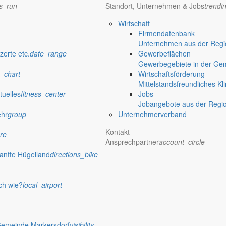
ns_run
Standort, Unternehmen & Jobs
trendi
Wirtschaft
Firmendatenbank
nde ein
Unternehmen aus der Regio
zerte etc.
date_range
Gewerbeflächen
Gewerbegebiete in der Ge
einem Elternteil am ersten und dritten Donnerstag im Monat von 9 bis 1
_chart
Wirtschaftsförderung
Mittelstandsfreundliches Kl
tuelles
fitness_center
Jobs
Jobangebote aus der Regi
ehr
group
Unternehmerverband
tionen
Kontakt
re
 Jauernick-Buschbach Fahrradreparatursäulen an zentralen Stellen err
Ansprechpartner
account_circle
anfte Hügelland
directions_bike
ch wie?
local_airport
eiten entdecken
Gemeinde Markersdorf
visibility