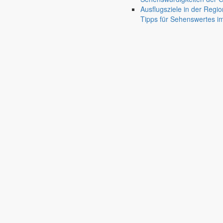
Portrait, Landleben & Bildung
nature_people
Ausflugsziele in der Regio
Portrait
Tipps für Sehenswertes 
Leben in der Gemeinde
Kurzportrait der Großgemeinde Markersdorf
accessib
Ortschaften
Kurzportraits der sieben Ortschaften
terrain
Zahlen & Fakten
Einwohnerzahlen, Flächenangaben & mehr
view_co
Partnergemeinden
Partnergemeinden der Gemeinde Markersdorf
grou
Historisches
Geschichte der Gemeinde Markersdorf
restore
Kultur / Religion / Landleben
Museen
Traditionspflege bäuerlichen Lebens
photo_camera
Kirchengemeinden
Pfarrgemeinde & Ansprechpartner
panorama_fish_
Feuerwehr
Ansprechpartner & Neuigkeiten von den Ortsfeuer
Bildung
Kindertageseinrichtungen
Kita, Hort & Kinderhäuser
mood
Schulen