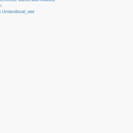
n
im Umland
local_see
ility
mfy
p_work
eye
wehren
whatshot