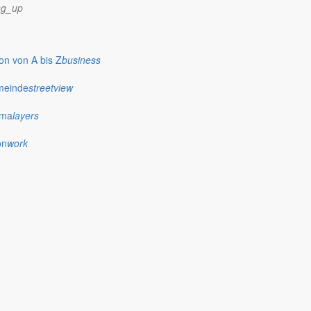
ng_up
n von A bis Z
business
meinde
streetview
0.30 Uhr zur Schnupper- und Spielstunde ein.
ima
layers
on
work
ichtet werden.