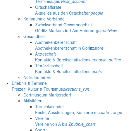
Termine
supervisor_account
Ortschaftsräte
Aktuelles aus den Ortschaften
people
Kommunale Verbände
Zweckverband Gewerbegebiet
Görlitz-Markersdorf Am Hoterberg
streetview
Gesundheit
Apothekenbereitschaft
Apothekenbereitschaft in Görlitz
store
Ärzteschaft
Kontakte & Bereitschaftsdienste
people_outline
Tierärzteschaft
Kontakte & Bereitschaftsdienste
pets
Notrufnummern
Erlebnis & Termine
Freizeit, Kultur & Tourismus
directions_run
Dorfmuseum Markersdorf
Aktivitäten
Terminkalender
Feste, Ausstellungen, Konzerte etc.
date_range
Vereine
Vereine von A bis Z
bubble_chart
Sport