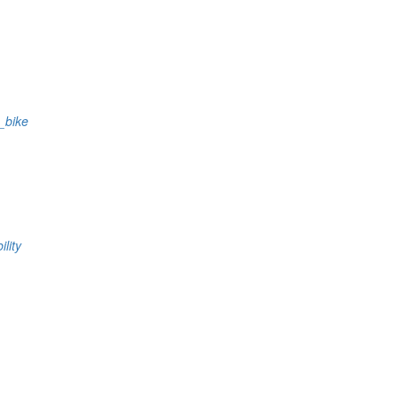
s_bike
ility