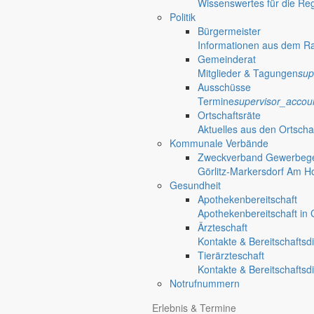
Wissenswertes für die Re
Ortschaften
mehr aus diesem Th
Politik
Bürgermeister
Für kleine und große Gäste
Informationen aus dem R
Gemeinderat
Tag der offenen Tür im Kinderhaus Wirbel
Mitglieder & Tagungen
sup
Ausschüsse
Das Kinderhaus Wirbelwind lädt am 23. September 2026 von 15 bis 17 
Termine
supervisor_accou
mitmachen.
Ortschaftsräte
Aktuelles aus den Ortscha
Kommunale Verbände
Dorf- und Sportfest Friedersdorf
Zweckverband Gewerbege
Görlitz-Markersdorf Am H
Trödelmarkt
Gesundheit
Apothekenbereitschaft
Apothekenbereitschaft in G
Fahrradtour
Ärzteschaft
Kontakte & Bereitschaftsd
OPEN AIR
Tierärzteschaft
Kontakte & Bereitschaftsd
Notrufnummern
Unser Beratungsbus in Markersdorf
Erlebnis & Termine