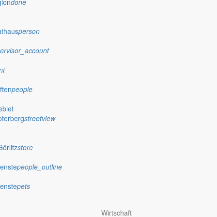
gion
done
emenbereich
athaus
person
wind
ervisor_account
Uhr zu einem Tag der offenen Tür ein. Familien können die Einrichtu
nt
ften
people
biet
oterberg
streetview
örlitz
store
ienste
people_outline
ienste
pets
Wirtschaft