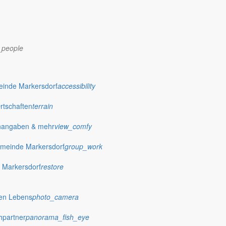
_people
dorf.de
einde Markersdorf
accessibility
Ortschaften
terrain
nangaben & mehr
view_comfy
meinde Markersdorf
group_work
 Markersdorf
restore
hen Lebens
photo_camera
hpartner
panorama_fish_eye