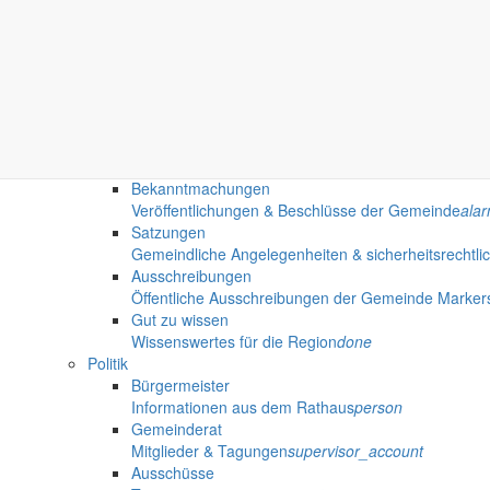
Bildung ohne weite Wege
school
Fahrbibliothek
Standorte & Ausleihzeiten
airport_shuttle
Bürgerservice
Verwaltung, Gesundheit & Politik
account_balance
Rathaus
Anliegen A bis Z
Informationen für Bürger
settings_ethernet
Bekanntmachungen
Veröffentlichungen & Beschlüsse der Gemeinde
ala
Satzungen
Gemeindliche Angelegenheiten & sicherheitsrechtli
Ausschreibungen
Öffentliche Ausschreibungen der Gemeinde Marker
Gut zu wissen
Wissenswertes für die Region
done
Politik
Bürgermeister
Informationen aus dem Rathaus
person
Gemeinderat
Mitglieder & Tagungen
supervisor_account
Ausschüsse