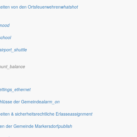
eiten von den Ortsfeuerwehren
whatshot
mood
school
 einer Kutschfahrt auf den Eselhof. Trotz kleiner Missgeschicke – beisp
airport_shuttle
genau so großes Interesse wie die Esel selbst weckten.
ei Tagesmutti Silvia Keil!
ount_balance
hof
ettings_ethernet
chlüsse der Gemeinde
alarm_on
ten & sicherheitsrechtliche Erlasse
assignment
gen der Gemeinde Markersdorf
publish