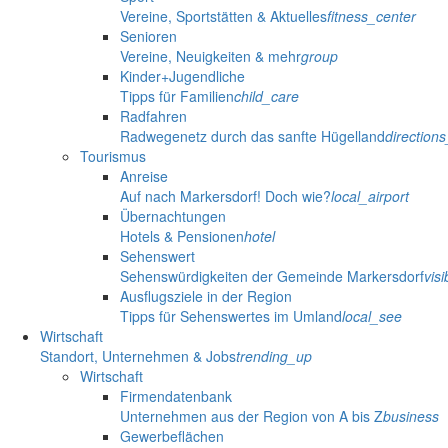
Vereine, Sportstätten & Aktuelles
fitness_center
Senioren
Vereine, Neuigkeiten & mehr
group
Kinder+Jugendliche
Tipps für Familien
child_care
Radfahren
Radwegenetz durch das sanfte Hügelland
direction
Tourismus
Anreise
Auf nach Markersdorf! Doch wie?
local_airport
Übernachtungen
Hotels & Pensionen
hotel
Sehenswert
Sehenswürdigkeiten der Gemeinde Markersdorf
visib
Ausflugsziele in der Region
Tipps für Sehenswertes im Umland
local_see
Wirtschaft
Standort, Unternehmen & Jobs
trending_up
Wirtschaft
Firmendatenbank
Unternehmen aus der Region von A bis Z
business
Gewerbeflächen