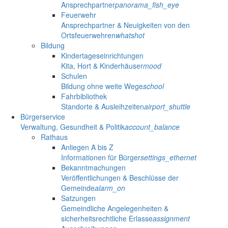
Ansprechpartner
panorama_fish_eye
Feuerwehr
Ansprechpartner & Neuigkeiten von den
Ortsfeuerwehren
whatshot
Bildung
Kindertageseinrichtungen
Kita, Hort & Kinderhäuser
mood
Schulen
Bildung ohne weite Wege
school
Fahrbibliothek
Standorte & Ausleihzeiten
airport_shuttle
Bürgerservice
Verwaltung, Gesundheit & Politik
account_balance
Rathaus
Anliegen A bis Z
Informationen für Bürger
settings_ethernet
Bekanntmachungen
Veröffentlichungen & Beschlüsse der
Gemeinde
alarm_on
Satzungen
Gemeindliche Angelegenheiten &
sicherheitsrechtliche Erlasse
assignment