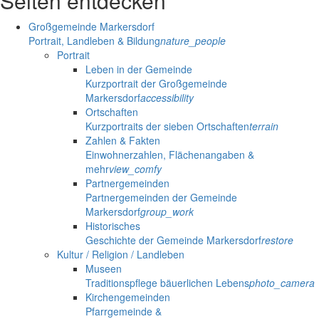
Seiten entdecken
Großgemeinde Markersdorf
Portrait, Landleben & Bildung
nature_people
Portrait
Leben in der Gemeinde
Kurzportrait der Großgemeinde
Markersdorf
accessibility
Ortschaften
Kurzportraits der sieben Ortschaften
terrain
Zahlen & Fakten
Einwohnerzahlen, Flächenangaben &
mehr
view_comfy
Partnergemeinden
Partnergemeinden der Gemeinde
Markersdorf
group_work
Historisches
Geschichte der Gemeinde Markersdorf
restore
Kultur / Religion / Landleben
Museen
Traditionspflege bäuerlichen Lebens
photo_camera
Kirchengemeinden
Pfarrgemeinde &