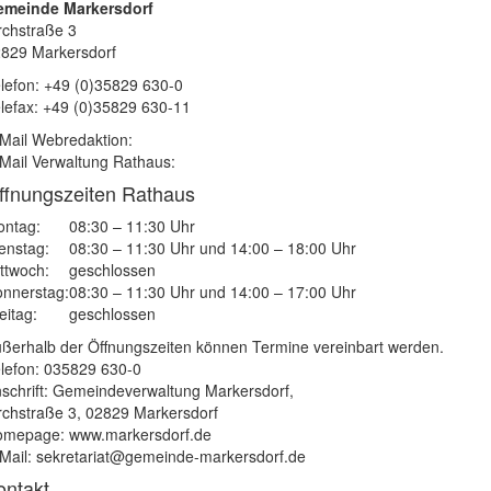
emeinde Markersdorf
rchstraße 3
829 Markersdorf
lefon: +49 (0)35829 630-0
lefax: +49 (0)35829 630-11
Mail Webredaktion:
Mail Verwaltung Rathaus:
ffnungszeiten Rathaus
ntag:
08:30 – 11:30 Uhr
enstag:
08:30 – 11:30 Uhr und 14:00 – 18:00 Uhr
ttwoch:
geschlossen
nnerstag:
08:30 – 11:30 Uhr und 14:00 – 17:00 Uhr
eitag:
geschlossen
ßerhalb der Öffnungszeiten können Termine vereinbart werden.
lefon: 035829 630-0
schrift: Gemeindeverwaltung Markersdorf,
rchstraße 3, 02829 Markersdorf
mepage: www.markersdorf.de
Mail: sekretariat@gemeinde-markersdorf.de
ontakt