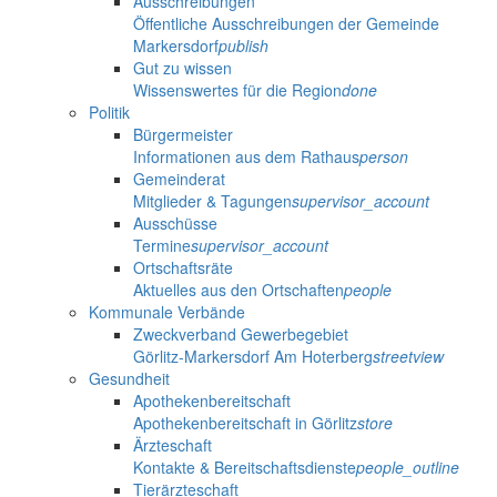
Ausschreibungen
Öffentliche Ausschreibungen der Gemeinde
Markersdorf
publish
Gut zu wissen
Wissenswertes für die Region
done
Politik
Bürgermeister
Informationen aus dem Rathaus
person
Gemeinderat
Mitglieder & Tagungen
supervisor_account
Ausschüsse
Termine
supervisor_account
Ortschaftsräte
Aktuelles aus den Ortschaften
people
Kommunale Verbände
Zweckverband Gewerbegebiet
Görlitz-Markersdorf Am Hoterberg
streetview
Gesundheit
Apothekenbereitschaft
Apothekenbereitschaft in Görlitz
store
Ärzteschaft
Kontakte & Bereitschaftsdienste
people_outline
Tierärzteschaft