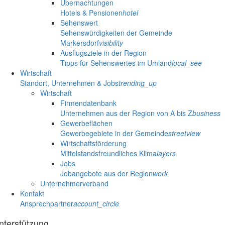
Übernachtungen
Hotels & Pensionen
hotel
Sehenswert
Sehenswürdigkeiten der Gemeinde
Markersdorf
visibility
Ausflugsziele in der Region
Tipps für Sehenswertes im Umland
local_see
Wirtschaft
Standort, Unternehmen & Jobs
trending_up
Wirtschaft
Firmendatenbank
Unternehmen aus der Region von A bis Z
business
Gewerbeflächen
Gewerbegebiete in der Gemeinde
streetview
Wirtschaftsförderung
Mittelstandsfreundliches Klima
layers
Jobs
Jobangebote aus der Region
work
Unternehmerverband
Kontakt
Ansprechpartner
account_circle
nterstützung