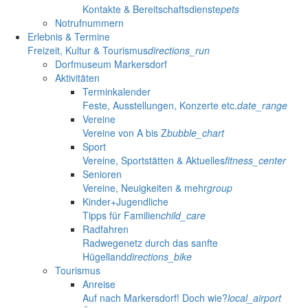
Kontakte & Bereitschaftsdienste
pets
Notrufnummern
Erlebnis & Termine
Freizeit, Kultur & Tourismus
directions_run
Dorfmuseum Markersdorf
Aktivitäten
Terminkalender
Feste, Ausstellungen, Konzerte etc.
date_range
Vereine
Vereine von A bis Z
bubble_chart
Sport
Vereine, Sportstätten & Aktuelles
fitness_center
Senioren
Vereine, Neuigkeiten & mehr
group
Kinder+Jugendliche
Tipps für Familien
child_care
Radfahren
Radwegenetz durch das sanfte
Hügelland
directions_bike
Tourismus
Anreise
Auf nach Markersdorf! Doch wie?
local_airport