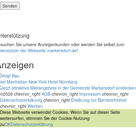
nterstützung
suchen Sie unsere Anzeigenkunden oder werden Sie selbst zum
terstützer der Webseite markersdorf.de
!
Anzeigen
tel Manhattan New York
Hotel Nürnberg
©2026
chevron_right
AGB
chevron_right
Impressum
chevron_right
Datenschutzerklärung
chevron_right
Erklärung zur Barrierefreiheit
chevron_right
Werben
Diese Webseite verwendet Cookies. Wenn Sie auf dieser Seite
weitersurfen, stimmen Sie der Cookie-Nutzung
zu
OK
Datenschutzerklärung