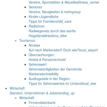
Vereine, Sportstätten & Aktuelles
fitness_center
Senioren
Vereine, Neuigkeiten & mehr
group
Kinder+Jugendliche
Tipps für Familien
child_care
Radfahren
Radwegenetz durch das sanfte
Hügelland
directions_bike
Tourismus
Anreise
Auf nach Markersdorf! Doch wie?
local_airport
Übernachtungen
Hotels & Pensionen
hotel
Sehenswert
Sehenswürdigkeiten der Gemeinde
Markersdorf
visibility
Ausflugsziele in der Region
Tipps für Sehenswertes im Umland
local_see
Wirtschaft
Standort, Unternehmen & Jobs
trending_up
Wirtschaft
Firmendatenbank