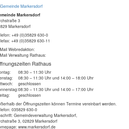
emeinde Markersdorf
rchstraße 3
829 Markersdorf
lefon: +49 (0)35829 630-0
lefax: +49 (0)35829 630-11
Mail Webredaktion:
Mail Verwaltung Rathaus:
ffnungszeiten Rathaus
ntag:
08:30 – 11:30 Uhr
enstag:
08:30 – 11:30 Uhr und 14:00 – 18:00 Uhr
ttwoch:
geschlossen
nnerstag:
08:30 – 11:30 Uhr und 14:00 – 17:00 Uhr
eitag:
geschlossen
ßerhalb der Öffnungszeiten können Termine vereinbart werden.
lefon: 035829 630-0
schrift: Gemeindeverwaltung Markersdorf,
rchstraße 3, 02829 Markersdorf
mepage: www.markersdorf.de