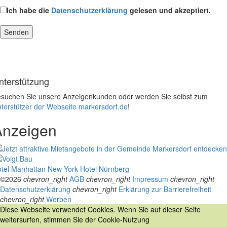
Ich habe die
Datenschutzerklärung
gelesen und akzeptiert.
nterstützung
suchen Sie unsere Anzeigenkunden oder werden Sie selbst zum
terstützer der Webseite markersdorf.de
!
Anzeigen
tel Manhattan New York
Hotel Nürnberg
©2026
chevron_right
AGB
chevron_right
Impressum
chevron_right
Datenschutzerklärung
chevron_right
Erklärung zur Barrierefreiheit
chevron_right
Werben
Diese Webseite verwendet Cookies. Wenn Sie auf dieser Seite
weitersurfen, stimmen Sie der Cookie-Nutzung