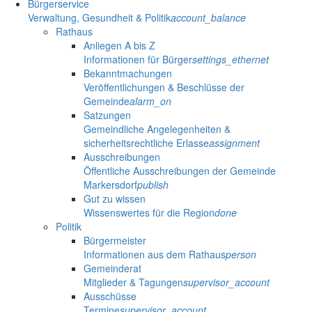
Bürgerservice
Verwaltung, Gesundheit & Politik
account_balance
Rathaus
Anliegen A bis Z
Informationen für Bürger
settings_ethernet
Bekanntmachungen
Veröffentlichungen & Beschlüsse der
Gemeinde
alarm_on
Satzungen
Gemeindliche Angelegenheiten &
sicherheitsrechtliche Erlasse
assignment
Ausschreibungen
Öffentliche Ausschreibungen der Gemeinde
Markersdorf
publish
Gut zu wissen
Wissenswertes für die Region
done
Politik
Bürgermeister
Informationen aus dem Rathaus
person
Gemeinderat
Mitglieder & Tagungen
supervisor_account
Ausschüsse
Termine
supervisor_account