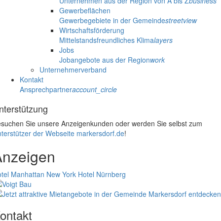
Unternehmen aus der Region von A bis Z
business
Gewerbeflächen
Gewerbegebiete in der Gemeinde
streetview
Wirtschaftsförderung
Mittelstandsfreundliches Klima
layers
Jobs
Jobangebote aus der Region
work
Unternehmerverband
Kontakt
Ansprechpartner
account_circle
nterstützung
suchen Sie unsere Anzeigenkunden oder werden Sie selbst zum
terstützer der Webseite markersdorf.de
!
Anzeigen
tel Manhattan New York
Hotel Nürnberg
ontakt