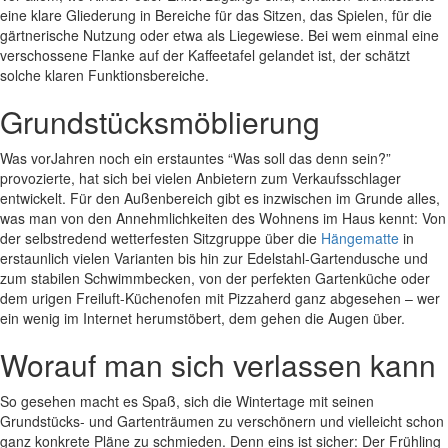
eine klare Gliederung in Bereiche für das Sitzen, das Spielen, für die
gärtnerische Nutzung oder etwa als Liegewiese. Bei wem einmal eine
verschossene Flanke auf der Kaffeetafel gelandet ist, der schätzt
solche klaren Funktionsbereiche.
Grundstücksmöblierung
Was vorJahren noch ein erstauntes “Was soll das denn sein?”
provozierte, hat sich bei vielen Anbietern zum Verkaufsschlager
entwickelt. Für den Außenbereich gibt es inzwischen im Grunde alles,
was man von den Annehmlichkeiten des Wohnens im Haus kennt: Von
der selbstredend wetterfesten Sitzgruppe über die
Hängematte
in
erstaunlich vielen Varianten bis hin zur Edelstahl-Gartendusche und
zum stabilen Schwimmbecken, von der perfekten Gartenküche oder
dem urigen Freiluft-Küchenofen mit Pizzaherd ganz abgesehen – wer
ein wenig im Internet herumstöbert, dem gehen die Augen über.
Worauf man sich verlassen kann
So gesehen macht es Spaß, sich die Wintertage mit seinen
Grundstücks- und Gartenträumen zu verschönern und vielleicht schon
ganz konkrete Pläne zu schmieden. Denn eins ist sicher: Der Frühling