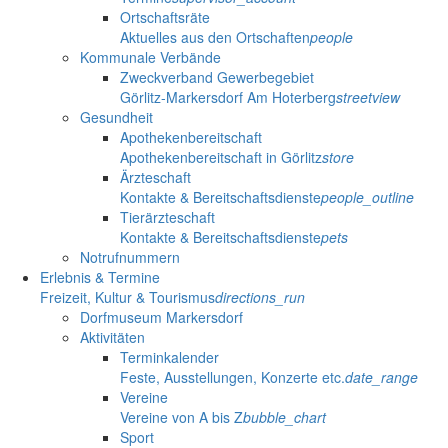
Ortschaftsräte
Aktuelles aus den Ortschaften
people
Kommunale Verbände
Zweckverband Gewerbegebiet
Görlitz-Markersdorf Am Hoterberg
streetview
Gesundheit
Apothekenbereitschaft
Apothekenbereitschaft in Görlitz
store
Ärzteschaft
Kontakte & Bereitschaftsdienste
people_outline
Tierärzteschaft
Kontakte & Bereitschaftsdienste
pets
Notrufnummern
Erlebnis & Termine
Freizeit, Kultur & Tourismus
directions_run
Dorfmuseum Markersdorf
Aktivitäten
Terminkalender
Feste, Ausstellungen, Konzerte etc.
date_range
Vereine
Vereine von A bis Z
bubble_chart
Sport