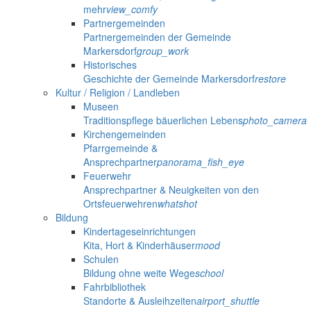
mehr
view_comfy
Partnergemeinden
Partnergemeinden der Gemeinde
Markersdorf
group_work
Historisches
Geschichte der Gemeinde Markersdorf
restore
Kultur / Religion / Landleben
Museen
Traditionspflege bäuerlichen Lebens
photo_camera
Kirchengemeinden
Pfarrgemeinde &
Ansprechpartner
panorama_fish_eye
Feuerwehr
Ansprechpartner & Neuigkeiten von den
Ortsfeuerwehren
whatshot
Bildung
Kindertageseinrichtungen
Kita, Hort & Kinderhäuser
mood
Schulen
Bildung ohne weite Wege
school
Fahrbibliothek
Standorte & Ausleihzeiten
airport_shuttle