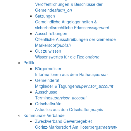
Veröffentlichungen & Beschlüsse der
Gemeinde
alarm_on
Satzungen
Gemeindliche Angelegenheiten &
sicherheitsrechtliche Erlasse
assignment
Ausschreibungen
Öffentliche Ausschreibungen der Gemeinde
Markersdorf
publish
Gut zu wissen
Wissenswertes für die Region
done
Politik
Bürgermeister
Informationen aus dem Rathaus
person
Gemeinderat
Mitglieder & Tagungen
supervisor_account
Ausschüsse
Termine
supervisor_account
Ortschaftsräte
Aktuelles aus den Ortschaften
people
Kommunale Verbände
Zweckverband Gewerbegebiet
Görlitz-Markersdorf Am Hoterberg
streetview