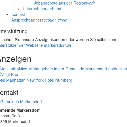
Jobangebote aus der Region
work
Unternehmerverband
Kontakt
Ansprechpartner
account_circle
nterstützung
suchen Sie unsere Anzeigenkunden oder werden Sie selbst zum
terstützer der Webseite markersdorf.de
!
Anzeigen
tel Manhattan New York
Hotel Nürnberg
ontakt
emeinde Markersdorf
rchstraße 3
829 Markersdorf