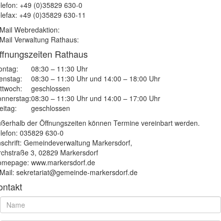
lefon: +49 (0)35829 630-0
lefax: +49 (0)35829 630-11
Mail Webredaktion:
Mail Verwaltung Rathaus:
ffnungszeiten Rathaus
ntag:
08:30 – 11:30 Uhr
enstag:
08:30 – 11:30 Uhr und 14:00 – 18:00 Uhr
ttwoch:
geschlossen
nnerstag:
08:30 – 11:30 Uhr und 14:00 – 17:00 Uhr
eitag:
geschlossen
ßerhalb der Öffnungszeiten können Termine vereinbart werden.
lefon: 035829 630-0
schrift: Gemeindeverwaltung Markersdorf,
rchstraße 3, 02829 Markersdorf
mepage: www.markersdorf.de
Mail: sekretariat@gemeinde-markersdorf.de
ontakt