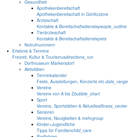
Gesundheit
Apothekenbereitschaft
Apothekenbereitschaft in Görlitz
store
Ärzteschaft
Kontakte & Bereitschaftsdienste
people_outline
Tierärzteschaft
Kontakte & Bereitschaftsdienste
pets
Notrufnummern
Erlebnis & Termine
Freizeit, Kultur & Tourismus
directions_run
Dorfmuseum Markersdorf
Aktivitäten
Terminkalender
Feste, Ausstellungen, Konzerte etc.
date_range
Vereine
Vereine von A bis Z
bubble_chart
Sport
Vereine, Sportstätten & Aktuelles
fitness_center
Senioren
Vereine, Neuigkeiten & mehr
group
Kinder+Jugendliche
Tipps für Familien
child_care
Radfahren