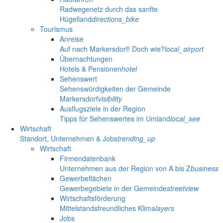
Radwegenetz durch das sanfte
Hügelland
directions_bike
Tourismus
Anreise
Auf nach Markersdorf! Doch wie?
local_airport
Übernachtungen
Hotels & Pensionen
hotel
Sehenswert
Sehenswürdigkeiten der Gemeinde
Markersdorf
visibility
Ausflugsziele in der Region
Tipps für Sehenswertes im Umland
local_see
Wirtschaft
Standort, Unternehmen & Jobs
trending_up
Wirtschaft
Firmendatenbank
Unternehmen aus der Region von A bis Z
business
Gewerbeflächen
Gewerbegebiete in der Gemeinde
streetview
Wirtschaftsförderung
Mittelstandsfreundliches Klima
layers
Jobs