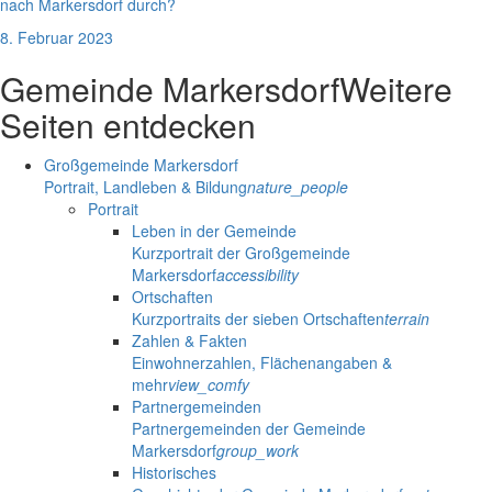
nach Markersdorf durch?
8. Februar 2023
Gemeinde Markersdorf
Weitere
Seiten entdecken
Großgemeinde Markersdorf
Portrait, Landleben & Bildung
nature_people
Portrait
Leben in der Gemeinde
Kurzportrait der Großgemeinde
Markersdorf
accessibility
Ortschaften
Kurzportraits der sieben Ortschaften
terrain
Zahlen & Fakten
Einwohnerzahlen, Flächenangaben &
mehr
view_comfy
Partnergemeinden
Partnergemeinden der Gemeinde
Markersdorf
group_work
Historisches