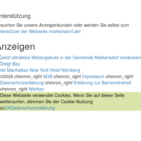
nterstützung
suchen Sie unsere Anzeigenkunden oder werden Sie selbst zum
terstützer der Webseite markersdorf.de
!
Anzeigen
tel Manhattan New York
Hotel Nürnberg
©2026
chevron_right
AGB
chevron_right
Impressum
chevron_right
Datenschutzerklärung
chevron_right
Erklärung zur Barrierefreiheit
chevron_right
Werben
Diese Webseite verwendet Cookies. Wenn Sie auf dieser Seite
weitersurfen, stimmen Sie der Cookie-Nutzung
zu
OK
Datenschutzerklärung