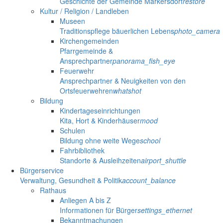
Geschichte der Gemeinde Markersdorf
restore
Kultur / Religion / Landleben
Museen
Traditionspflege bäuerlichen Lebens
photo_camera
Kirchengemeinden
Pfarrgemeinde &
Ansprechpartner
panorama_fish_eye
Feuerwehr
Ansprechpartner & Neuigkeiten von den
Ortsfeuerwehren
whatshot
Bildung
Kindertageseinrichtungen
Kita, Hort & Kinderhäuser
mood
Schulen
Bildung ohne weite Wege
school
Fahrbibliothek
Standorte & Ausleihzeiten
airport_shuttle
Bürgerservice
Verwaltung, Gesundheit & Politik
account_balance
Rathaus
Anliegen A bis Z
Informationen für Bürger
settings_ethernet
Bekanntmachungen