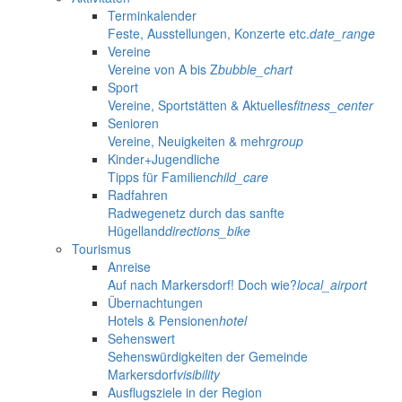
Terminkalender
Feste, Ausstellungen, Konzerte etc.
date_range
Vereine
Vereine von A bis Z
bubble_chart
Sport
Vereine, Sportstätten & Aktuelles
fitness_center
Senioren
Vereine, Neuigkeiten & mehr
group
Kinder+Jugendliche
Tipps für Familien
child_care
Radfahren
Radwegenetz durch das sanfte
Hügelland
directions_bike
Tourismus
Anreise
Auf nach Markersdorf! Doch wie?
local_airport
Übernachtungen
Hotels & Pensionen
hotel
Sehenswert
Sehenswürdigkeiten der Gemeinde
Markersdorf
visibility
Ausflugsziele in der Region