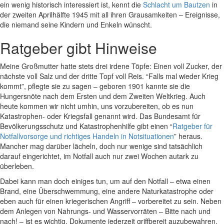
ein wenig historisch interessiert ist, kennt die
Schlacht um Bautzen
in
der zweiten Aprilhälfte 1945 mit all ihren Grausamkeiten – Ereignisse,
die niemand seine Kindern und Enkeln wünscht.
Ratgeber gibt Hinweise
Meine Großmutter hatte stets drei irdene Töpfe: Einen voll Zucker, der
nächste voll Salz und der dritte Topf voll Reis. “Falls mal wieder Krieg
kommt”, pflegte sie zu sagen – geboren 1901 kannte sie die
Hungersnöte nach dem Ersten und dem Zweiten Weltkrieg. Auch
heute kommen wir nicht umhin, uns vorzubereiten, ob es nun
Katastrophen- oder Kriegsfall genannt wird. Das Bundesamt für
Bevölkerungsschutz und Katastrophenhilfe gibt einen “
Ratgeber für
Notfallvorsorge und richtiges Handeln in Notsituationen
” heraus.
Mancher mag darüber lächeln, doch nur wenige sind tatsächlich
darauf eingerichtet, im Notfall auch nur zwei Wochen autark zu
überleben.
Dabei kann man doch einiges tun, um auf den Notfall – etwa einen
Brand, eine Überschwemmung, eine andere Naturkatastrophe oder
eben auch für einen kriegerischen Angriff – vorbereitet zu sein. Neben
dem Anlegen von Nahrungs- und Wasservorräten – Bitte nach und
nach! – ist es wichtig, Dokumente jederzeit griffbereit auzubewahren.