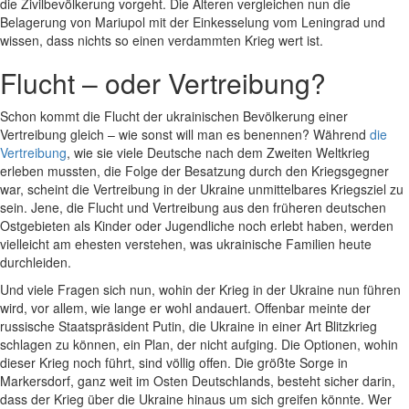
die Zivilbevölkerung vorgeht. Die Älteren vergleichen nun die
Belagerung von Mariupol mit der Einkesselung vom Leningrad und
wissen, dass nichts so einen verdammten Krieg wert ist.
Flucht – oder Vertreibung?
Schon kommt die Flucht der ukrainischen Bevölkerung einer
Vertreibung gleich – wie sonst will man es benennen? Während
die
Vertreibung
, wie sie viele Deutsche nach dem Zweiten Weltkrieg
erleben mussten, die Folge der Besatzung durch den Kriegsgegner
war, scheint die Vertreibung in der Ukraine unmittelbares Kriegsziel zu
sein. Jene, die Flucht und Vertreibung aus den früheren deutschen
Ostgebieten als Kinder oder Jugendliche noch erlebt haben, werden
vielleicht am ehesten verstehen, was ukrainische Familien heute
durchleiden.
Und viele Fragen sich nun, wohin der Krieg in der Ukraine nun führen
wird, vor allem, wie lange er wohl andauert. Offenbar meinte der
russische Staatspräsident Putin, die Ukraine in einer Art Blitzkrieg
schlagen zu können, ein Plan, der nicht aufging. Die Optionen, wohin
dieser Krieg noch führt, sind völlig offen. Die größte Sorge in
Markersdorf, ganz weit im Osten Deutschlands, besteht sicher darin,
dass der Krieg über die Ukraine hinaus um sich greifen könnte. Wer