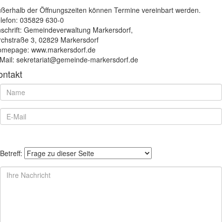
ßerhalb der Öffnungszeiten können Termine vereinbart werden.
lefon: 035829 630-0
schrift: Gemeindeverwaltung Markersdorf,
rchstraße 3, 02829 Markersdorf
mepage: www.markersdorf.de
Mail: sekretariat@gemeinde-markersdorf.de
ontakt
Betreff: