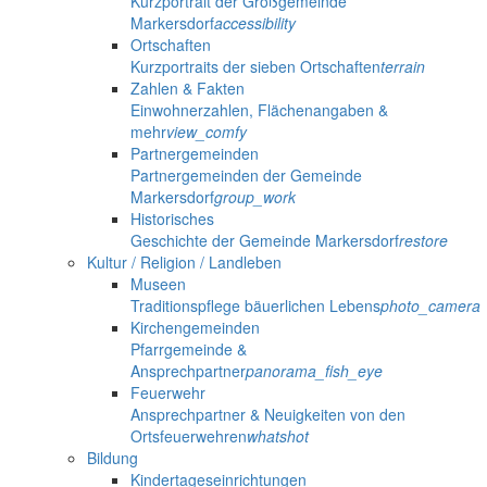
Kurzportrait der Großgemeinde
Markersdorf
accessibility
Ortschaften
Kurzportraits der sieben Ortschaften
terrain
Zahlen & Fakten
Einwohnerzahlen, Flächenangaben &
mehr
view_comfy
Partnergemeinden
Partnergemeinden der Gemeinde
Markersdorf
group_work
Historisches
Geschichte der Gemeinde Markersdorf
restore
Kultur / Religion / Landleben
Museen
Traditionspflege bäuerlichen Lebens
photo_camera
Kirchengemeinden
Pfarrgemeinde &
Ansprechpartner
panorama_fish_eye
Feuerwehr
Ansprechpartner & Neuigkeiten von den
Ortsfeuerwehren
whatshot
Bildung
Kindertageseinrichtungen