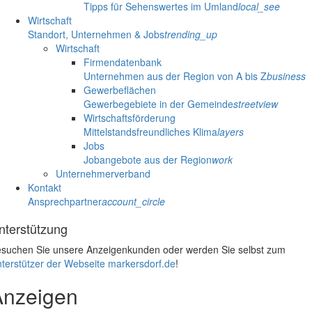
Tipps für Sehenswertes im Umland
local_see
Wirtschaft
Standort, Unternehmen & Jobs
trending_up
Wirtschaft
Firmendatenbank
Unternehmen aus der Region von A bis Z
business
Gewerbeflächen
Gewerbegebiete in der Gemeinde
streetview
Wirtschaftsförderung
Mittelstandsfreundliches Klima
layers
Jobs
Jobangebote aus der Region
work
Unternehmerverband
Kontakt
Ansprechpartner
account_circle
nterstützung
suchen Sie unsere Anzeigenkunden oder werden Sie selbst zum
terstützer der Webseite markersdorf.de
!
Anzeigen