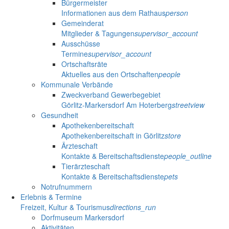
Bürgermeister
Informationen aus dem Rathaus
person
Gemeinderat
Mitglieder & Tagungen
supervisor_account
Ausschüsse
Termine
supervisor_account
Ortschaftsräte
Aktuelles aus den Ortschaften
people
Kommunale Verbände
Zweckverband Gewerbegebiet
Görlitz-Markersdorf Am Hoterberg
streetview
Gesundheit
Apothekenbereitschaft
Apothekenbereitschaft in Görlitz
store
Ärzteschaft
Kontakte & Bereitschaftsdienste
people_outline
Tierärzteschaft
Kontakte & Bereitschaftsdienste
pets
Notrufnummern
Erlebnis & Termine
Freizeit, Kultur & Tourismus
directions_run
Dorfmuseum Markersdorf
Aktivitäten