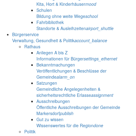
Kita, Hort & Kinderhäuser
mood
Schulen
Bildung ohne weite Wege
school
Fahrbibliothek
Standorte & Ausleihzeiten
airport_shuttle
Bürgerservice
Verwaltung, Gesundheit & Politik
account_balance
Rathaus
Anliegen A bis Z
Informationen für Bürger
settings_ethernet
Bekanntmachungen
Veröffentlichungen & Beschlüsse der
Gemeinde
alarm_on
Satzungen
Gemeindliche Angelegenheiten &
sicherheitsrechtliche Erlasse
assignment
Ausschreibungen
Öffentliche Ausschreibungen der Gemeinde
Markersdorf
publish
Gut zu wissen
Wissenswertes für die Region
done
Politik