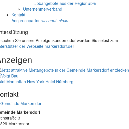
Jobangebote aus der Region
work
Unternehmerverband
Kontakt
Ansprechpartner
account_circle
nterstützung
suchen Sie unsere Anzeigenkunden oder werden Sie selbst zum
terstützer der Webseite markersdorf.de
!
Anzeigen
tel Manhattan New York
Hotel Nürnberg
ontakt
emeinde Markersdorf
rchstraße 3
829 Markersdorf