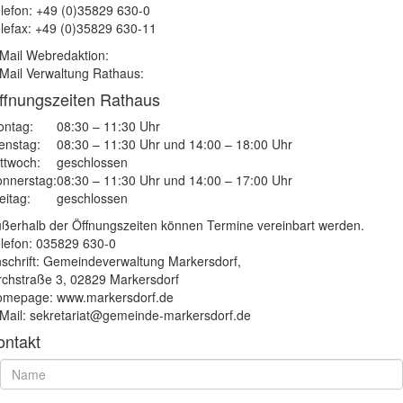
lefon: +49 (0)35829 630-0
lefax: +49 (0)35829 630-11
Mail Webredaktion:
Mail Verwaltung Rathaus:
ffnungszeiten Rathaus
ntag:
08:30 – 11:30 Uhr
enstag:
08:30 – 11:30 Uhr und 14:00 – 18:00 Uhr
ttwoch:
geschlossen
nnerstag:
08:30 – 11:30 Uhr und 14:00 – 17:00 Uhr
eitag:
geschlossen
ßerhalb der Öffnungszeiten können Termine vereinbart werden.
lefon: 035829 630-0
schrift: Gemeindeverwaltung Markersdorf,
rchstraße 3, 02829 Markersdorf
mepage: www.markersdorf.de
Mail: sekretariat@gemeinde-markersdorf.de
ontakt