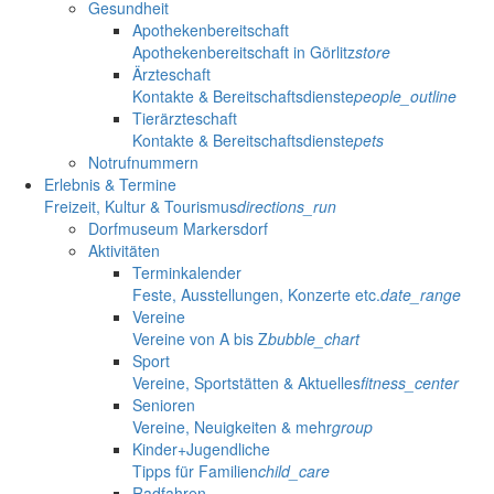
Gesundheit
Apothekenbereitschaft
Apothekenbereitschaft in Görlitz
store
Ärzteschaft
Kontakte & Bereitschaftsdienste
people_outline
Tierärzteschaft
Kontakte & Bereitschaftsdienste
pets
Notrufnummern
Erlebnis & Termine
Freizeit, Kultur & Tourismus
directions_run
Dorfmuseum Markersdorf
Aktivitäten
Terminkalender
Feste, Ausstellungen, Konzerte etc.
date_range
Vereine
Vereine von A bis Z
bubble_chart
Sport
Vereine, Sportstätten & Aktuelles
fitness_center
Senioren
Vereine, Neuigkeiten & mehr
group
Kinder+Jugendliche
Tipps für Familien
child_care
Radfahren