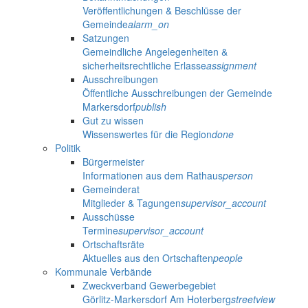
Veröffentlichungen & Beschlüsse der
Gemeinde
alarm_on
Satzungen
Gemeindliche Angelegenheiten &
sicherheitsrechtliche Erlasse
assignment
Ausschreibungen
Öffentliche Ausschreibungen der Gemeinde
Markersdorf
publish
Gut zu wissen
Wissenswertes für die Region
done
Politik
Bürgermeister
Informationen aus dem Rathaus
person
Gemeinderat
Mitglieder & Tagungen
supervisor_account
Ausschüsse
Termine
supervisor_account
Ortschaftsräte
Aktuelles aus den Ortschaften
people
Kommunale Verbände
Zweckverband Gewerbegebiet
Görlitz-Markersdorf Am Hoterberg
streetview