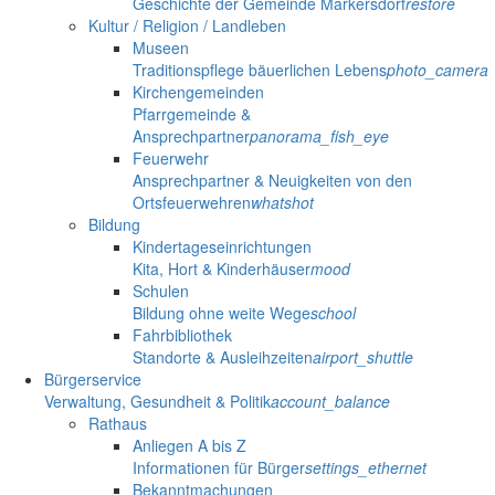
Geschichte der Gemeinde Markersdorf
restore
Kultur / Religion / Landleben
Museen
Traditionspflege bäuerlichen Lebens
photo_camera
Kirchengemeinden
Pfarrgemeinde &
Ansprechpartner
panorama_fish_eye
Feuerwehr
Ansprechpartner & Neuigkeiten von den
Ortsfeuerwehren
whatshot
Bildung
Kindertageseinrichtungen
Kita, Hort & Kinderhäuser
mood
Schulen
Bildung ohne weite Wege
school
Fahrbibliothek
Standorte & Ausleihzeiten
airport_shuttle
Bürgerservice
Verwaltung, Gesundheit & Politik
account_balance
Rathaus
Anliegen A bis Z
Informationen für Bürger
settings_ethernet
Bekanntmachungen