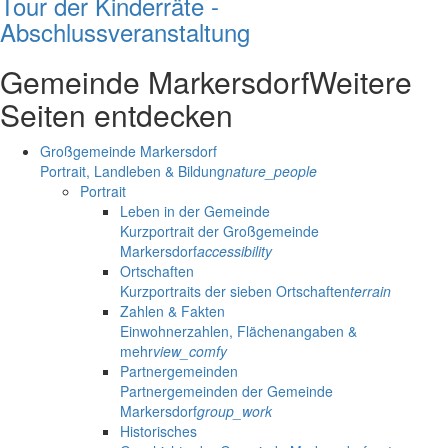
Tour der Kinderräte -
Abschlussveranstaltung
Gemeinde Markersdorf
Weitere
Seiten entdecken
Großgemeinde Markersdorf
Portrait, Landleben & Bildung
nature_people
Portrait
Leben in der Gemeinde
Kurzportrait der Großgemeinde
Markersdorf
accessibility
Ortschaften
Kurzportraits der sieben Ortschaften
terrain
Zahlen & Fakten
Einwohnerzahlen, Flächenangaben &
mehr
view_comfy
Partnergemeinden
Partnergemeinden der Gemeinde
Markersdorf
group_work
Historisches