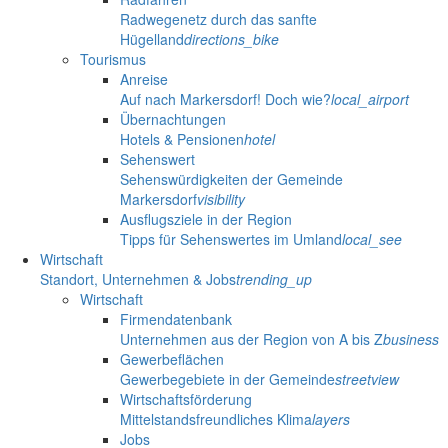
Radwegenetz durch das sanfte
Hügelland
directions_bike
Tourismus
Anreise
Auf nach Markersdorf! Doch wie?
local_airport
Übernachtungen
Hotels & Pensionen
hotel
Sehenswert
Sehenswürdigkeiten der Gemeinde
Markersdorf
visibility
Ausflugsziele in der Region
Tipps für Sehenswertes im Umland
local_see
Wirtschaft
Standort, Unternehmen & Jobs
trending_up
Wirtschaft
Firmendatenbank
Unternehmen aus der Region von A bis Z
business
Gewerbeflächen
Gewerbegebiete in der Gemeinde
streetview
Wirtschaftsförderung
Mittelstandsfreundliches Klima
layers
Jobs