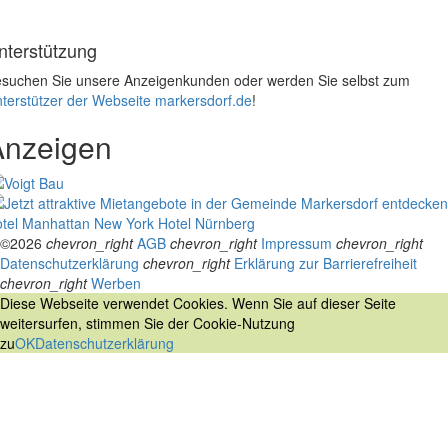
nterstützung
suchen Sie unsere Anzeigenkunden oder werden Sie selbst zum
terstützer der Webseite markersdorf.de
!
Anzeigen
tel Manhattan New York
Hotel Nürnberg
©2026
chevron_right
AGB
chevron_right
Impressum
chevron_right
Datenschutzerklärung
chevron_right
Erklärung zur Barrierefreiheit
chevron_right
Werben
Diese Webseite verwendet Cookies. Wenn Sie auf dieser Seite
weitersurfen, stimmen Sie der Cookie-Nutzung
zu
OK
Datenschutzerklärung