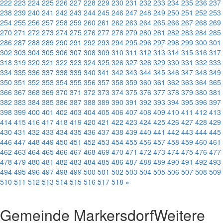
222
223
224
225
226
227
228
229
230
231
232
233
234
235
236
237
238
239
240
241
242
243
244
245
246
247
248
249
250
251
252
253
254
255
256
257
258
259
260
261
262
263
264
265
266
267
268
269
270
271
272
273
274
275
276
277
278
279
280
281
282
283
284
285
286
287
288
289
290
291
292
293
294
295
296
297
298
299
300
301
302
303
304
305
306
307
308
309
310
311
312
313
314
315
316
317
318
319
320
321
322
323
324
325
326
327
328
329
330
331
332
333
334
335
336
337
338
339
340
341
342
343
344
345
346
347
348
349
350
351
352
353
354
355
356
357
358
359
360
361
362
363
364
365
366
367
368
369
370
371
372
373
374
375
376
377
378
379
380
381
382
383
384
385
386
387
388
389
390
391
392
393
394
395
396
397
398
399
400
401
402
403
404
405
406
407
408
409
410
411
412
413
414
415
416
417
418
419
420
421
422
423
424
425
426
427
428
429
430
431
432
433
434
435
436
437
438
439
440
441
442
443
444
445
446
447
448
449
450
451
452
453
454
455
456
457
458
459
460
461
462
463
464
465
466
467
468
469
470
471
472
473
474
475
476
477
478
479
480
481
482
483
484
485
486
487
488
489
490
491
492
493
494
495
496
497
498
499
500
501
502
503
504
505
506
507
508
509
510
511
512
513
514
515
516
517
518
»
Gemeinde Markersdorf
Weitere