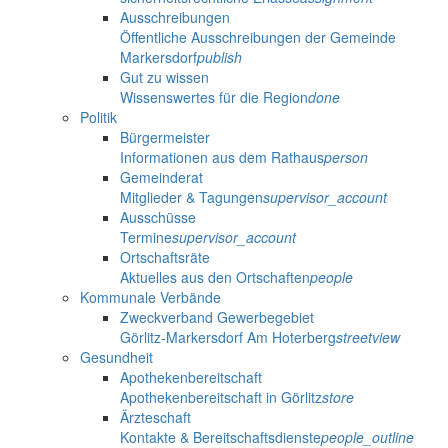
Ausschreibungen
Öffentliche Ausschreibungen der Gemeinde
Markersdorf
publish
Gut zu wissen
Wissenswertes für die Region
done
Politik
Bürgermeister
Informationen aus dem Rathaus
person
Gemeinderat
Mitglieder & Tagungen
supervisor_account
Ausschüsse
Termine
supervisor_account
Ortschaftsräte
Aktuelles aus den Ortschaften
people
Kommunale Verbände
Zweckverband Gewerbegebiet
Görlitz-Markersdorf Am Hoterberg
streetview
Gesundheit
Apothekenbereitschaft
Apothekenbereitschaft in Görlitz
store
Ärzteschaft
Kontakte & Bereitschaftsdienste
people_outline