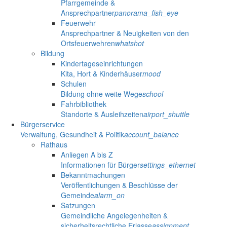
Pfarrgemeinde &
Ansprechpartner
panorama_fish_eye
Feuerwehr
Ansprechpartner & Neuigkeiten von den
Ortsfeuerwehren
whatshot
Bildung
Kindertageseinrichtungen
Kita, Hort & Kinderhäuser
mood
Schulen
Bildung ohne weite Wege
school
Fahrbibliothek
Standorte & Ausleihzeiten
airport_shuttle
Bürgerservice
Verwaltung, Gesundheit & Politik
account_balance
Rathaus
Anliegen A bis Z
Informationen für Bürger
settings_ethernet
Bekanntmachungen
Veröffentlichungen & Beschlüsse der
Gemeinde
alarm_on
Satzungen
Gemeindliche Angelegenheiten &
sicherheitsrechtliche Erlasse
assignment