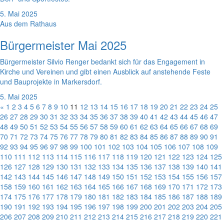
5. Mai 2025
Aus dem Rathaus
Bürgermeister Mai 2025
Bürgermeister Silvio Renger bedankt sich für das Engagement in
Kirche und Vereinen und gibt einen Ausblick auf anstehende Feste
und Bauprojekte in Markersdorf.
5. Mai 2025
«
1
2
3
4
5
6
7
8
9
10
11
12
13
14
15
16
17
18
19
20
21
22
23
24
25
26
27
28
29
30
31
32
33
34
35
36
37
38
39
40
41
42
43
44
45
46
47
48
49
50
51
52
53
54
55
56
57
58
59
60
61
62
63
64
65
66
67
68
69
70
71
72
73
74
75
76
77
78
79
80
81
82
83
84
85
86
87
88
89
90
91
92
93
94
95
96
97
98
99
100
101
102
103
104
105
106
107
108
109
110
111
112
113
114
115
116
117
118
119
120
121
122
123
124
125
126
127
128
129
130
131
132
133
134
135
136
137
138
139
140
141
142
143
144
145
146
147
148
149
150
151
152
153
154
155
156
157
158
159
160
161
162
163
164
165
166
167
168
169
170
171
172
173
174
175
176
177
178
179
180
181
182
183
184
185
186
187
188
189
190
191
192
193
194
195
196
197
198
199
200
201
202
203
204
205
206
207
208
209
210
211
212
213
214
215
216
217
218
219
220
221