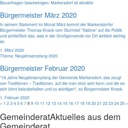
Bauanfragen bescheinigen: Markersdorf ist attraktiv
Bürgermeister März 2020
In seinem Statement im Monat März kommt der Markersdorfer
Bürgermeister Thomas Knack vom Sturmtief "Sabine" auf die Politik
und schließlich das, was in der Großgemeinde vor Ort wirklich wichtig
ist.
1. März 2020
Thema: Neujahrsempfang 2020
Bürgermeister Februar 2020
"16 Jahre Neujahrsempfang der Gemeinde Markersdorf, das zeugt
von Traditionen – Traditionen, auf die man stolz sein kann und die es
sich lohnt beizubehalten und zu würdigen", so Bürgermeister Knack.
1. Februar 2020
«
1
2
3
4
5
6
7
8
9
10
11
12
13
14
15
16
17
18
19
20
21
22
23
24
25
»
Gemeinderat
Aktuelles aus dem
Gemeinderat