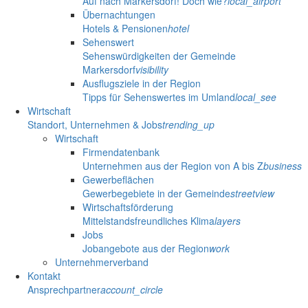
Auf nach Markersdorf! Doch wie?
local_airport
Übernachtungen
Hotels & Pensionen
hotel
Sehenswert
Sehenswürdigkeiten der Gemeinde
Markersdorf
visibility
Ausflugsziele in der Region
Tipps für Sehenswertes im Umland
local_see
Wirtschaft
Standort, Unternehmen & Jobs
trending_up
Wirtschaft
Firmendatenbank
Unternehmen aus der Region von A bis Z
business
Gewerbeflächen
Gewerbegebiete in der Gemeinde
streetview
Wirtschaftsförderung
Mittelstandsfreundliches Klima
layers
Jobs
Jobangebote aus der Region
work
Unternehmerverband
Kontakt
Ansprechpartner
account_circle