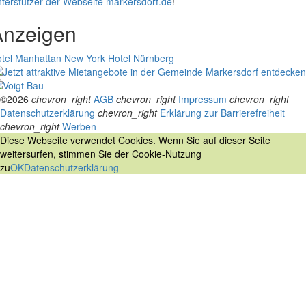
terstützer der Webseite markersdorf.de
!
Anzeigen
tel Manhattan New York
Hotel Nürnberg
©2026
chevron_right
AGB
chevron_right
Impressum
chevron_right
Datenschutzerklärung
chevron_right
Erklärung zur Barrierefreiheit
chevron_right
Werben
Diese Webseite verwendet Cookies. Wenn Sie auf dieser Seite
weitersurfen, stimmen Sie der Cookie-Nutzung
zu
OK
Datenschutzerklärung