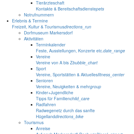
Tierärzteschaft
Kontakte & Bereitschaftsdienste
pets
Notrufnummern
Erlebnis & Termine
Freizeit, Kultur & Tourismus
directions_run
Dorfmuseum Markersdorf
Aktivitäten
Terminkalender
Feste, Ausstellungen, Konzerte etc.
date_range
Vereine
Vereine von A bis Z
bubble_chart
Sport
Vereine, Sportstätten & Aktuelles
fitness_center
Senioren
Vereine, Neuigkeiten & mehr
group
Kinder+Jugendliche
Tipps für Familien
child_care
Radfahren
Radwegenetz durch das sanfte
Hügelland
directions_bike
Tourismus
Anreise