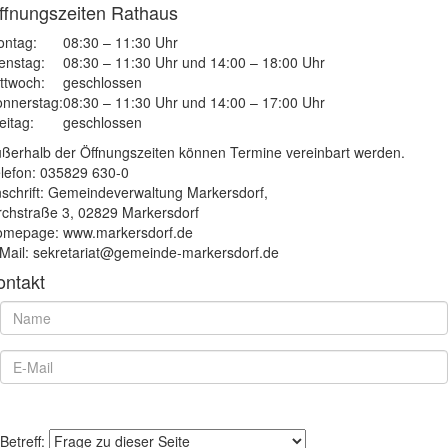
ffnungszeiten Rathaus
ntag:
08:30 – 11:30 Uhr
enstag:
08:30 – 11:30 Uhr und 14:00 – 18:00 Uhr
ttwoch:
geschlossen
nnerstag:
08:30 – 11:30 Uhr und 14:00 – 17:00 Uhr
eitag:
geschlossen
ßerhalb der Öffnungszeiten können Termine vereinbart werden.
lefon: 035829 630-0
schrift: Gemeindeverwaltung Markersdorf,
rchstraße 3, 02829 Markersdorf
mepage: www.markersdorf.de
Mail: sekretariat@gemeinde-markersdorf.de
ontakt
Betreff: