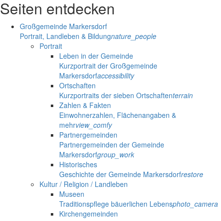
Seiten entdecken
Großgemeinde Markersdorf
Portrait, Landleben & Bildung
nature_people
Portrait
Leben in der Gemeinde
Kurzportrait der Großgemeinde
Markersdorf
accessibility
Ortschaften
Kurzportraits der sieben Ortschaften
terrain
Zahlen & Fakten
Einwohnerzahlen, Flächenangaben &
mehr
view_comfy
Partnergemeinden
Partnergemeinden der Gemeinde
Markersdorf
group_work
Historisches
Geschichte der Gemeinde Markersdorf
restore
Kultur / Religion / Landleben
Museen
Traditionspflege bäuerlichen Lebens
photo_camera
Kirchengemeinden