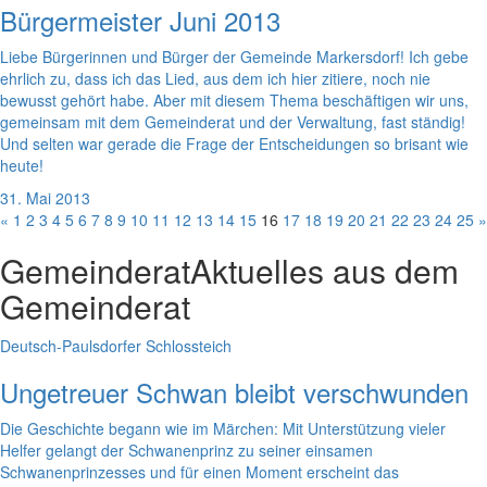
Bürgermeister Juni 2013
Liebe Bürgerinnen und Bürger der Gemeinde Markersdorf! Ich gebe
ehrlich zu, dass ich das Lied, aus dem ich hier zitiere, noch nie
bewusst gehört habe. Aber mit diesem Thema beschäftigen wir uns,
gemeinsam mit dem Gemeinderat und der Verwaltung, fast ständig!
Und selten war gerade die Frage der Entscheidungen so brisant wie
heute!
31. Mai 2013
«
1
2
3
4
5
6
7
8
9
10
11
12
13
14
15
16
17
18
19
20
21
22
23
24
25
»
Gemeinderat
Aktuelles aus dem
Gemeinderat
Deutsch-Paulsdorfer Schlossteich
Ungetreuer Schwan bleibt verschwunden
Die Geschichte begann wie im Märchen: Mit Unterstützung vieler
Helfer gelangt der Schwanenprinz zu seiner einsamen
Schwanenprinzesses und für einen Moment erscheint das