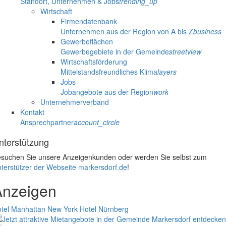
Standort, Unternehmen & Jobs
trending_up
Wirtschaft
Firmendatenbank
Unternehmen aus der Region von A bis Z
business
Gewerbeflächen
Gewerbegebiete in der Gemeinde
streetview
Wirtschaftsförderung
Mittelstandsfreundliches Klima
layers
Jobs
Jobangebote aus der Region
work
Unternehmerverband
Kontakt
Ansprechpartner
account_circle
nterstützung
suchen Sie unsere Anzeigenkunden oder werden Sie selbst zum
terstützer der Webseite markersdorf.de
!
Anzeigen
tel Manhattan New York
Hotel Nürnberg