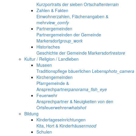
Kurzportraits der sieben Ortschaften
terrain
Zahlen & Fakten
Einwohnerzahlen, Flächenangaben &
mehr
view_comfy
Partnergemeinden
Partnergemeinden der Gemeinde
Markersdorf
group_work
Historisches
Geschichte der Gemeinde Markersdorf
restore
Kultur / Religion / Landleben
Museen
Traditionspflege bäuerlichen Lebens
photo_camera
Kirchengemeinden
Pfarrgemeinde &
Ansprechpartner
panorama_fish_eye
Feuerwehr
Ansprechpartner & Neuigkeiten von den
Ortsfeuerwehren
whatshot
Bildung
Kindertageseinrichtungen
Kita, Hort & Kinderhäuser
mood
Schulen