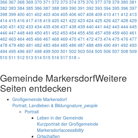
366
367
368
369
370
371
372
373
374
375
376
377
378
379
380
381
382
383
384
385
386
387
388
389
390
391
392
393
394
395
396
397
398
399
400
401
402
403
404
405
406
407
408
409
410
411
412
413
414
415
416
417
418
419
420
421
422
423
424
425
426
427
428
429
430
431
432
433
434
435
436
437
438
439
440
441
442
443
444
445
446
447
448
449
450
451
452
453
454
455
456
457
458
459
460
461
462
463
464
465
466
467
468
469
470
471
472
473
474
475
476
477
478
479
480
481
482
483
484
485
486
487
488
489
490
491
492
493
494
495
496
497
498
499
500
501
502
503
504
505
506
507
508
509
510
511
512
513
514
515
516
517
518
»
Gemeinde Markersdorf
Weitere
Seiten entdecken
Großgemeinde Markersdorf
Portrait, Landleben & Bildung
nature_people
Portrait
Leben in der Gemeinde
Kurzportrait der Großgemeinde
Markersdorf
accessibility
Ortschaften