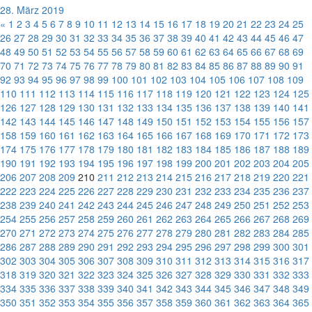
28. März 2019
«
1
2
3
4
5
6
7
8
9
10
11
12
13
14
15
16
17
18
19
20
21
22
23
24
25
26
27
28
29
30
31
32
33
34
35
36
37
38
39
40
41
42
43
44
45
46
47
48
49
50
51
52
53
54
55
56
57
58
59
60
61
62
63
64
65
66
67
68
69
70
71
72
73
74
75
76
77
78
79
80
81
82
83
84
85
86
87
88
89
90
91
92
93
94
95
96
97
98
99
100
101
102
103
104
105
106
107
108
109
110
111
112
113
114
115
116
117
118
119
120
121
122
123
124
125
126
127
128
129
130
131
132
133
134
135
136
137
138
139
140
141
142
143
144
145
146
147
148
149
150
151
152
153
154
155
156
157
158
159
160
161
162
163
164
165
166
167
168
169
170
171
172
173
174
175
176
177
178
179
180
181
182
183
184
185
186
187
188
189
190
191
192
193
194
195
196
197
198
199
200
201
202
203
204
205
206
207
208
209
210
211
212
213
214
215
216
217
218
219
220
221
222
223
224
225
226
227
228
229
230
231
232
233
234
235
236
237
238
239
240
241
242
243
244
245
246
247
248
249
250
251
252
253
254
255
256
257
258
259
260
261
262
263
264
265
266
267
268
269
270
271
272
273
274
275
276
277
278
279
280
281
282
283
284
285
286
287
288
289
290
291
292
293
294
295
296
297
298
299
300
301
302
303
304
305
306
307
308
309
310
311
312
313
314
315
316
317
318
319
320
321
322
323
324
325
326
327
328
329
330
331
332
333
334
335
336
337
338
339
340
341
342
343
344
345
346
347
348
349
350
351
352
353
354
355
356
357
358
359
360
361
362
363
364
365