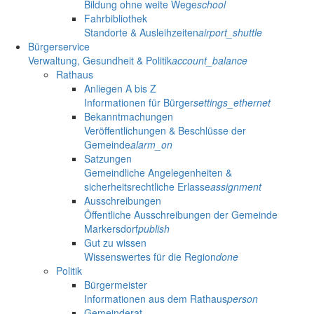
Bildung ohne weite Wege
school
Fahrbibliothek
Standorte & Ausleihzeiten
airport_shuttle
Bürgerservice
Verwaltung, Gesundheit & Politik
account_balance
Rathaus
Anliegen A bis Z
Informationen für Bürger
settings_ethernet
Bekanntmachungen
Veröffentlichungen & Beschlüsse der
Gemeinde
alarm_on
Satzungen
Gemeindliche Angelegenheiten &
sicherheitsrechtliche Erlasse
assignment
Ausschreibungen
Öffentliche Ausschreibungen der Gemeinde
Markersdorf
publish
Gut zu wissen
Wissenswertes für die Region
done
Politik
Bürgermeister
Informationen aus dem Rathaus
person
Gemeinderat