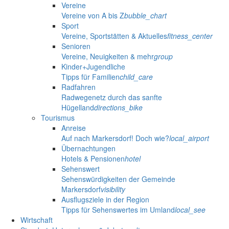
Vereine
Vereine von A bis Z
bubble_chart
Sport
Vereine, Sportstätten & Aktuelles
fitness_center
Senioren
Vereine, Neuigkeiten & mehr
group
Kinder+Jugendliche
Tipps für Familien
child_care
Radfahren
Radwegenetz durch das sanfte
Hügelland
directions_bike
Tourismus
Anreise
Auf nach Markersdorf! Doch wie?
local_airport
Übernachtungen
Hotels & Pensionen
hotel
Sehenswert
Sehenswürdigkeiten der Gemeinde
Markersdorf
visibility
Ausflugsziele in der Region
Tipps für Sehenswertes im Umland
local_see
Wirtschaft