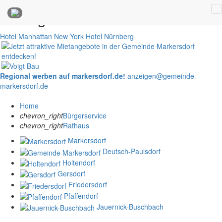
Anzeigen
Hotel Manhattan New York
Hotel Nürnberg
Regional werben auf markersdorf.de!
anzeigen@gemeinde-
markersdorf.de
Home
chevron_right
Bürgerservice
chevron_right
Rathaus
Markersdorf
Deutsch-Paulsdorf
Holtendorf
Gersdorf
Friedersdorf
Pfaffendorf
Jauernick-Buschbach