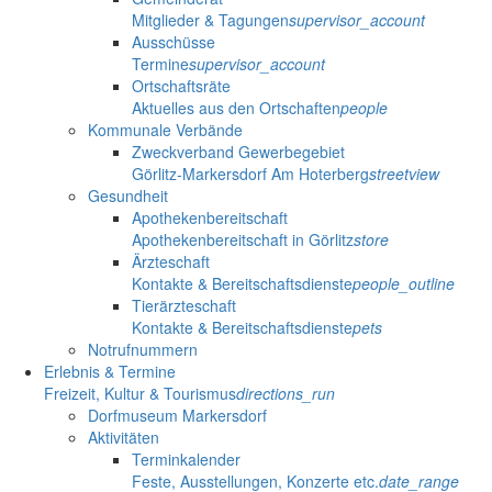
Mitglieder & Tagungen
supervisor_account
Ausschüsse
Termine
supervisor_account
Ortschaftsräte
Aktuelles aus den Ortschaften
people
Kommunale Verbände
Zweckverband Gewerbegebiet
Görlitz-Markersdorf Am Hoterberg
streetview
Gesundheit
Apothekenbereitschaft
Apothekenbereitschaft in Görlitz
store
Ärzteschaft
Kontakte & Bereitschaftsdienste
people_outline
Tierärzteschaft
Kontakte & Bereitschaftsdienste
pets
Notrufnummern
Erlebnis & Termine
Freizeit, Kultur & Tourismus
directions_run
Dorfmuseum Markersdorf
Aktivitäten
Terminkalender
Feste, Ausstellungen, Konzerte etc.
date_range