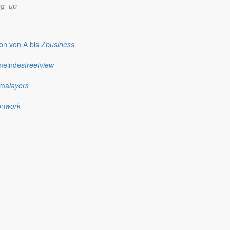
assignment
ng_up
Satzungen
r Gemeinde
Verfahrensvorschriften und Gebühren
n von A bis Z
business
meinde
streetview
ima
layers
on
work