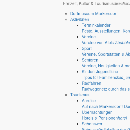
settings_ethernet
alarm_on
Freizeit, Kultur & Tourismus
directio
Anliegen A bis Z
Bekanntm
Dorfmuseum Markersdorf
Aktivitäten
Bürgerinformationen, Dokumente & mehr
Redaktionelle W
Terminkalender
Informationen
Feste, Ausstellungen, Kon
Vereine
done
Vereine von A bis Z
bubble
Sport
Vereine, Sportstätten & Ak
Senioren
Vereine, Neuigkeiten & m
Kinder+Jugendliche
Tipps für Familien
child_ca
Radfahren
Radwegenetz durch das s
Tourismus
Anreise
Auf nach Markersdorf! Do
Übernachtungen
Hotels & Pensionen
hotel
Sehenswert
Sehenswürdigkeiten der 