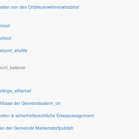
eiten von den Ortsfeuerwehren
whatshot
mood
school
airport_shuttle
ount_balance
ettings_ethernet
chlüsse der Gemeinde
alarm_on
ten & sicherheitsrechtliche Erlasse
assignment
gen der Gemeinde Markersdorf
publish