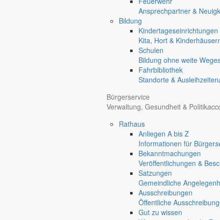
Feuerwehr
Ansprechpartner & Neuigk
Bildung
Kindertageseinrichtungen
Kita, Hort & Kinderhäuser
Schulen
Bildung ohne weite Wege
Fahrbibliothek
Standorte & Ausleihzeiten
Bürgerservice
Verwaltung, Gesundheit & Politik
acc
Rathaus
Anliegen A bis Z
Informationen für Bürger
s
Bekanntmachungen
Veröffentlichungen & Bes
Satzungen
Gemeindliche Angelegenhei
Home
Ausschreibungen
chevron_right
Bürgerservice
Öffentliche Ausschreibun
chevron_right
Rathaus
Gut zu wissen