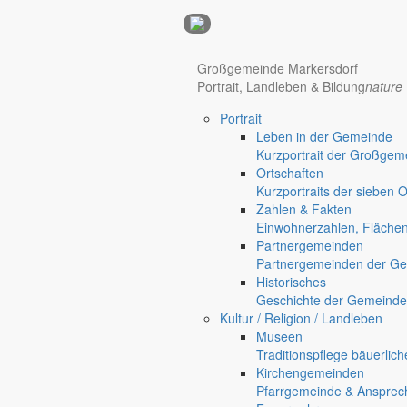
Anzeigen
Hotel Manhattan New York
Hotel Nürnberg
Großgemeinde Markersdorf
Portrait, Landleben & Bildung
nature
Portrait
Regional werben auf markersdorf.de!
anzeigen@gemeinde-markers
Leben in der Gemeinde
Kurzportrait der Großgem
Ortschaften
Kurzportraits der sieben 
Zahlen & Fakten
Einwohnerzahlen, Fläche
Partnergemeinden
Partnergemeinden der Ge
Historisches
Geschichte der Gemeinde
Kultur / Religion / Landleben
Museen
Traditionspflege bäuerlic
Kirchengemeinden
Pfarrgemeinde & Ansprec