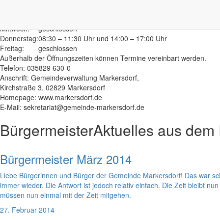
Montag:
08:30 – 11:30 Uhr
Dienstag:
08:30 – 11:30 Uhr und 14:00 – 18:00 Uhr
Mittwoch:
geschlossen
Donnerstag:
08:30 – 11:30 Uhr und 14:00 – 17:00 Uhr
Freitag:
geschlossen
Außerhalb der Öffnungszeiten können Termine vereinbart werden.
Telefon: 035829 630-0
Anschrift: Gemeindeverwaltung Markersdorf,
Kirchstraße 3, 02829 Markersdorf
Homepage: www.markersdorf.de
E-Mail: sekretariat@gemeinde-markersdorf.de
Bürgermeister
Aktuelles aus dem
Bürgermeister März 2014
Liebe Bürgerinnen und Bürger der Gemeinde Markersdorf! Das war sc
immer wieder. Die Antwort ist jedoch relativ einfach. Die Zeit bleibt nu
müssen nun einmal mit der Zeit mitgehen.
27. Februar 2014