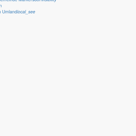
n
im Umland
local_see
verwaltung Markersdorf