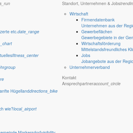
publish
ns_run
Standort, Unternehmen & Jobs
trendi
achungen
Ausschreibungen
Wirtschaft
Firmendatenbank
iedergabe amtlicher
Öffentliche Ausschreibungen de
Unternehmen aus der Regio
Markersdorf
zerte etc.
date_range
Gewerbeflächen
Gewerbegebiete in der Ge
_chart
Wirtschaftsförderung
Mittelstandsfreundliches Kl
tuelles
fitness_center
Jobs
Jobangebote aus der Regi
ehr
group
Unternehmerverband
Kontakt
re
Ansprechpartner
account_circle
anfte Hügelland
directions_bike
ch wie?
local_airport
Gemeinde Markersdorf
visibility