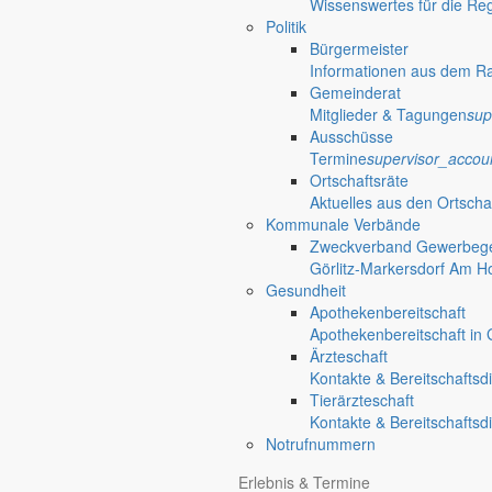
Markersdorf
Wissenswertes für die Re
Politik
Deutsch-Paulsdorf
Bürgermeister
Holtendorf
Informationen aus dem R
Gersdorf
Gemeinderat
Friedersdorf
Mitglieder & Tagungen
sup
Pfaffendorf
Ausschüsse
Jauernick-Buschbach
Termine
supervisor_accou
Ortschaftsräte
Rathaus
Aktuelles aus den Ortscha
Kommunale Verbände
Zweckverband Gewerbege
Informationen aus dem Rathaus
Görlitz-Markersdorf Am H
Früher musste man wegen jeder Angelegenheit “uff de Gemeende”, heute
Gesundheit
unterschiedlichen Anliegen finden Sie hier ebenso wie die Wiedergabe v
Apothekenbereitschaft
In der Rubrik “Rathaus” geht der Blick etwas weiter über die Markers
Apothekenbereitschaft in G
Ärzteschaft
Reichen Sie gern Vorschläge ein, was unter “Anliegen von A bis Z” n
Kontakte & Bereitschaftsd
Tierärzteschaft
Kontakte & Bereitschaftsd
Notrufnummern
Erlebnis & Termine