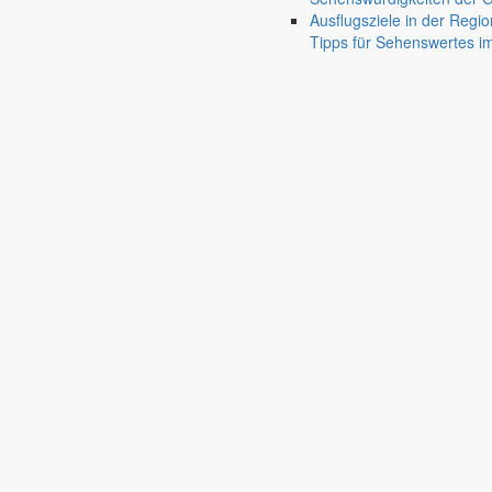
Ausflugsziele in der Regio
Tipps für Sehenswertes 
Gut zu wissen
Wissenswertes für die Region
Öffnungszeiten Rathaus
Gemeinde