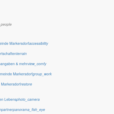
_people
dorf.de
einde Markersdorf
accessibility
Ortschaften
terrain
nangaben & mehr
view_comfy
meinde Markersdorf
group_work
 Markersdorf
restore
hen Lebens
photo_camera
hpartner
panorama_fish_eye