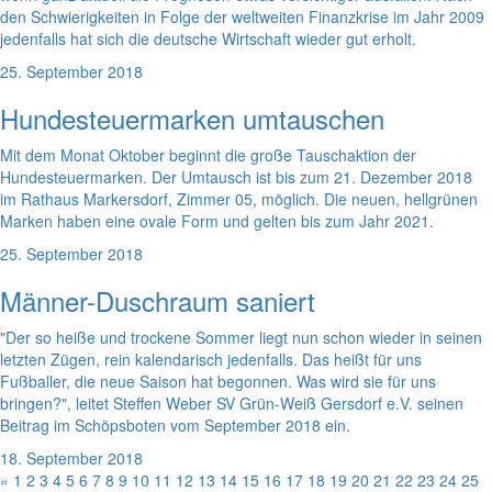
den Schwierigkeiten in Folge der weltweiten Finanzkrise im Jahr 2009
jedenfalls hat sich die deutsche Wirtschaft wieder gut erholt.
25. September 2018
Hundesteuermarken umtauschen
Mit dem Monat Oktober beginnt die große Tauschaktion der
Hundesteuermarken. Der Umtausch ist bis zum 21. Dezember 2018
im Rathaus Markersdorf, Zimmer 05, möglich. Die neuen, hellgrünen
Marken haben eine ovale Form und gelten bis zum Jahr 2021.
25. September 2018
Männer-Duschraum saniert
"Der so heiße und trockene Sommer liegt nun schon wieder in seinen
letzten Zügen, rein kalendarisch jedenfalls. Das heißt für uns
Fußballer, die neue Saison hat begonnen. Was wird sie für uns
bringen?", leitet Steffen Weber SV Grün-Weiß Gersdorf e.V. seinen
Beitrag im Schöpsboten vom September 2018 ein.
18. September 2018
«
1
2
3
4
5
6
7
8
9
10
11
12
13
14
15
16
17
18
19
20
21
22
23
24
25