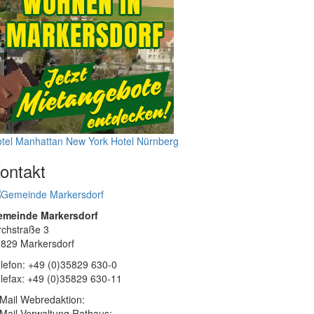
tel Manhattan New York
Hotel Nürnberg
ontakt
emeinde Markersdorf
rchstraße 3
829 Markersdorf
lefon: +49 (0)35829 630-0
lefax: +49 (0)35829 630-11
Mail Webredaktion:
Mail Verwaltung Rathaus: