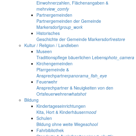
Einwohnerzahlen, Flächenangaben &
mehr
view_comfy
Partnergemeinden
Partnergemeinden der Gemeinde
Markersdorf
group_work
Historisches
Geschichte der Gemeinde Markersdorf
restore
Kultur / Religion / Landleben
Museen
Traditionspflege bäuerlichen Lebens
photo_camera
Kirchengemeinden
Pfarrgemeinde &
Ansprechpartner
panorama_fish_eye
Feuerwehr
Ansprechpartner & Neuigkeiten von den
Ortsfeuerwehren
whatshot
Bildung
Kindertageseinrichtungen
Kita, Hort & Kinderhäuser
mood
Schulen
Bildung ohne weite Wege
school
Fahrbibliothek