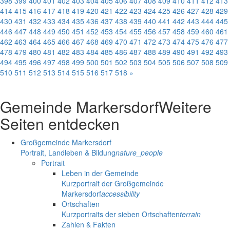
398
399
400
401
402
403
404
405
406
407
408
409
410
411
412
413
414
415
416
417
418
419
420
421
422
423
424
425
426
427
428
429
430
431
432
433
434
435
436
437
438
439
440
441
442
443
444
445
446
447
448
449
450
451
452
453
454
455
456
457
458
459
460
461
462
463
464
465
466
467
468
469
470
471
472
473
474
475
476
477
478
479
480
481
482
483
484
485
486
487
488
489
490
491
492
493
494
495
496
497
498
499
500
501
502
503
504
505
506
507
508
509
510
511
512
513
514
515
516
517
518
»
Gemeinde Markersdorf
Weitere
Seiten entdecken
Großgemeinde Markersdorf
Portrait, Landleben & Bildung
nature_people
Portrait
Leben in der Gemeinde
Kurzportrait der Großgemeinde
Markersdorf
accessibility
Ortschaften
Kurzportraits der sieben Ortschaften
terrain
Zahlen & Fakten