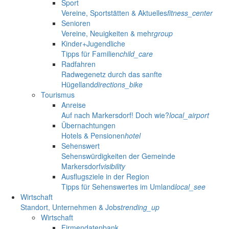
Sport
Vereine, Sportstätten & Aktuelles
fitness_center
Senioren
Vereine, Neuigkeiten & mehr
group
Kinder+Jugendliche
Tipps für Familien
child_care
Radfahren
Radwegenetz durch das sanfte
Hügelland
directions_bike
Tourismus
Anreise
Auf nach Markersdorf! Doch wie?
local_airport
Übernachtungen
Hotels & Pensionen
hotel
Sehenswert
Sehenswürdigkeiten der Gemeinde
Markersdorf
visibility
Ausflugsziele in der Region
Tipps für Sehenswertes im Umland
local_see
Wirtschaft
Standort, Unternehmen & Jobs
trending_up
Wirtschaft
Firmendatenbank