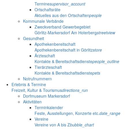
Termine
supervisor_account
Ortschaftsräte
Aktuelles aus den Ortschaften
people
Kommunale Verbände
Zweckverband Gewerbegebiet
Görlitz-Markersdorf Am Hoterberg
streetview
Gesundheit
Apothekenbereitschaft
Apothekenbereitschaft in Görlitz
store
Ärzteschaft
Kontakte & Bereitschaftsdienste
people_outline
Tierärzteschaft
Kontakte & Bereitschaftsdienste
pets
Notrufnummern
Erlebnis & Termine
Freizeit, Kultur & Tourismus
directions_run
Dorfmuseum Markersdorf
Aktivitäten
Terminkalender
Feste, Ausstellungen, Konzerte etc.
date_range
Vereine
Vereine von A bis Z
bubble_chart