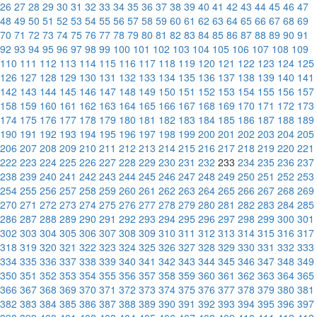
26
27
28
29
30
31
32
33
34
35
36
37
38
39
40
41
42
43
44
45
46
47
48
49
50
51
52
53
54
55
56
57
58
59
60
61
62
63
64
65
66
67
68
69
70
71
72
73
74
75
76
77
78
79
80
81
82
83
84
85
86
87
88
89
90
91
92
93
94
95
96
97
98
99
100
101
102
103
104
105
106
107
108
109
110
111
112
113
114
115
116
117
118
119
120
121
122
123
124
125
126
127
128
129
130
131
132
133
134
135
136
137
138
139
140
141
142
143
144
145
146
147
148
149
150
151
152
153
154
155
156
157
158
159
160
161
162
163
164
165
166
167
168
169
170
171
172
173
174
175
176
177
178
179
180
181
182
183
184
185
186
187
188
189
190
191
192
193
194
195
196
197
198
199
200
201
202
203
204
205
206
207
208
209
210
211
212
213
214
215
216
217
218
219
220
221
222
223
224
225
226
227
228
229
230
231
232
233
234
235
236
237
238
239
240
241
242
243
244
245
246
247
248
249
250
251
252
253
254
255
256
257
258
259
260
261
262
263
264
265
266
267
268
269
270
271
272
273
274
275
276
277
278
279
280
281
282
283
284
285
286
287
288
289
290
291
292
293
294
295
296
297
298
299
300
301
302
303
304
305
306
307
308
309
310
311
312
313
314
315
316
317
318
319
320
321
322
323
324
325
326
327
328
329
330
331
332
333
334
335
336
337
338
339
340
341
342
343
344
345
346
347
348
349
350
351
352
353
354
355
356
357
358
359
360
361
362
363
364
365
366
367
368
369
370
371
372
373
374
375
376
377
378
379
380
381
382
383
384
385
386
387
388
389
390
391
392
393
394
395
396
397