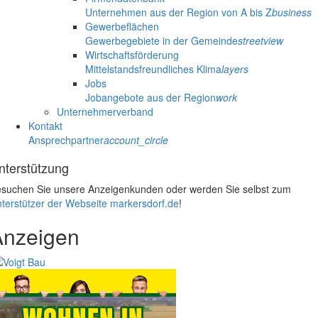
Unternehmen aus der Region von A bis Z
business
Gewerbeflächen
Gewerbegebiete in der Gemeinde
streetview
Wirtschaftsförderung
Mittelstandsfreundliches Klima
layers
Jobs
Jobangebote aus der Region
work
Unternehmerverband
Kontakt
Ansprechpartner
account_circle
nterstützung
suchen Sie unsere Anzeigenkunden oder werden Sie selbst zum
terstützer der Webseite markersdorf.de
!
Anzeigen