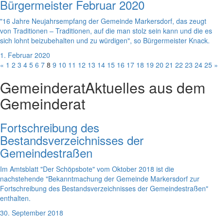
Bürgermeister Februar 2020
"16 Jahre Neujahrsempfang der Gemeinde Markersdorf, das zeugt
von Traditionen – Traditionen, auf die man stolz sein kann und die es
sich lohnt beizubehalten und zu würdigen", so Bürgermeister Knack.
1. Februar 2020
«
1
2
3
4
5
6
7
8
9
10
11
12
13
14
15
16
17
18
19
20
21
22
23
24
25
»
Gemeinderat
Aktuelles aus dem
Gemeinderat
Fortschreibung des
Bestandsverzeichnisses der
Gemeindestraßen
Im Amtsblatt "Der Schöpsbote" vom Oktober 2018 ist die
nachstehende "Bekanntmachung der Gemeinde Markersdorf zur
Fortschreibung des Bestandsverzeichnisses der Gemeindestraßen"
enthalten.
30. September 2018