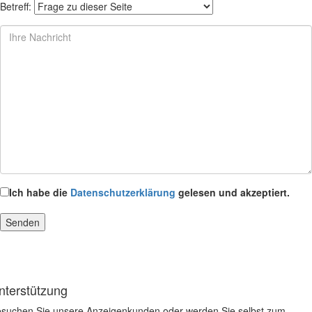
Betreff:
Ich habe die
Datenschutzerklärung
gelesen und akzeptiert.
nterstützung
suchen Sie unsere Anzeigenkunden oder werden Sie selbst zum