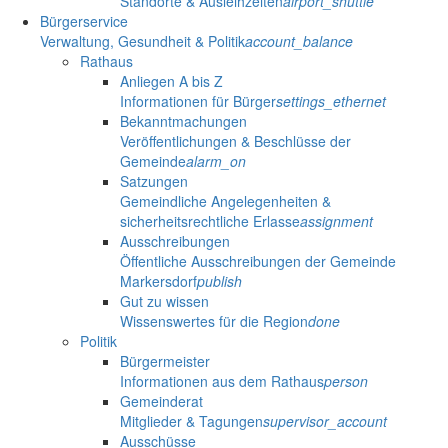
Standorte & Ausleihzeiten
airport_shuttle
Bürgerservice
Verwaltung, Gesundheit & Politik
account_balance
Rathaus
Anliegen A bis Z
Informationen für Bürger
settings_ethernet
Bekanntmachungen
Veröffentlichungen & Beschlüsse der
Gemeinde
alarm_on
Satzungen
Gemeindliche Angelegenheiten &
sicherheitsrechtliche Erlasse
assignment
Ausschreibungen
Öffentliche Ausschreibungen der Gemeinde
Markersdorf
publish
Gut zu wissen
Wissenswertes für die Region
done
Politik
Bürgermeister
Informationen aus dem Rathaus
person
Gemeinderat
Mitglieder & Tagungen
supervisor_account
Ausschüsse