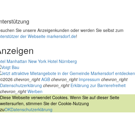
nterstützung
suchen Sie unsere Anzeigenkunden oder werden Sie selbst zum
terstützer der Webseite markersdorf.de
!
Anzeigen
tel Manhattan New York
Hotel Nürnberg
©2026
chevron_right
AGB
chevron_right
Impressum
chevron_right
Datenschutzerklärung
chevron_right
Erklärung zur Barrierefreiheit
chevron_right
Werben
Diese Webseite verwendet Cookies. Wenn Sie auf dieser Seite
weitersurfen, stimmen Sie der Cookie-Nutzung
zu
OK
Datenschutzerklärung