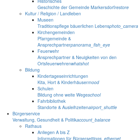
Historisches
Geschichte der Gemeinde Markersdorf
restore
Kultur / Religion / Landleben
Museen
Traditionspflege bäuerlichen Lebens
photo_camera
Kirchengemeinden
Pfarrgemeinde &
Ansprechpartner
panorama_fish_eye
Feuerwehr
Ansprechpartner & Neuigkeiten von den
Ortsfeuerwehren
whatshot
Bildung
Kindertageseinrichtungen
Kita, Hort & Kinderhäuser
mood
Schulen
Bildung ohne weite Wege
school
Fahrbibliothek
Standorte & Ausleihzeiten
airport_shuttle
Bürgerservice
Verwaltung, Gesundheit & Politik
account_balance
Rathaus
Anliegen A bis Z
Informationen für Bürger
settings_ethernet