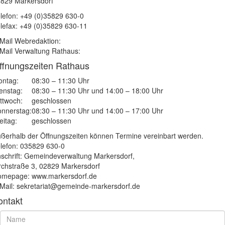
829 Markersdorf
lefon: +49 (0)35829 630-0
lefax: +49 (0)35829 630-11
Mail Webredaktion:
Mail Verwaltung Rathaus:
ffnungszeiten Rathaus
ntag:
08:30 – 11:30 Uhr
enstag:
08:30 – 11:30 Uhr und 14:00 – 18:00 Uhr
ttwoch:
geschlossen
nnerstag:
08:30 – 11:30 Uhr und 14:00 – 17:00 Uhr
eitag:
geschlossen
ßerhalb der Öffnungszeiten können Termine vereinbart werden.
lefon: 035829 630-0
schrift: Gemeindeverwaltung Markersdorf,
rchstraße 3, 02829 Markersdorf
mepage: www.markersdorf.de
Mail: sekretariat@gemeinde-markersdorf.de
ontakt