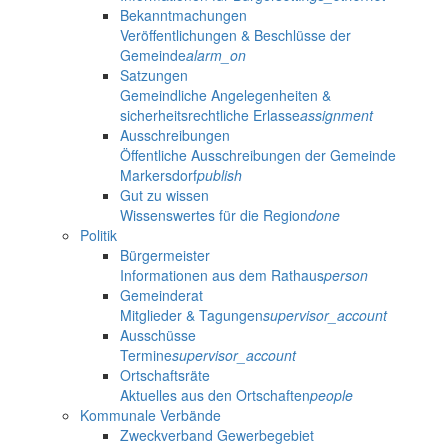
Bekanntmachungen
Veröffentlichungen & Beschlüsse der
Gemeinde
alarm_on
Satzungen
Gemeindliche Angelegenheiten &
sicherheitsrechtliche Erlasse
assignment
Ausschreibungen
Öffentliche Ausschreibungen der Gemeinde
Markersdorf
publish
Gut zu wissen
Wissenswertes für die Region
done
Politik
Bürgermeister
Informationen aus dem Rathaus
person
Gemeinderat
Mitglieder & Tagungen
supervisor_account
Ausschüsse
Termine
supervisor_account
Ortschaftsräte
Aktuelles aus den Ortschaften
people
Kommunale Verbände
Zweckverband Gewerbegebiet