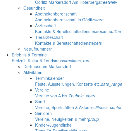
Görlitz-Markersdorf Am Hoterberg
streetview
Gesundheit
Apothekenbereitschaft
Apothekenbereitschaft in Görlitz
store
Ärzteschaft
Kontakte & Bereitschaftsdienste
people_outline
Tierärzteschaft
Kontakte & Bereitschaftsdienste
pets
Notrufnummern
Erlebnis & Termine
Freizeit, Kultur & Tourismus
directions_run
Dorfmuseum Markersdorf
Aktivitäten
Terminkalender
Feste, Ausstellungen, Konzerte etc.
date_range
Vereine
Vereine von A bis Z
bubble_chart
Sport
Vereine, Sportstätten & Aktuelles
fitness_center
Senioren
Vereine, Neuigkeiten & mehr
group
Kinder+Jugendliche
Tipps für Familien
child_care