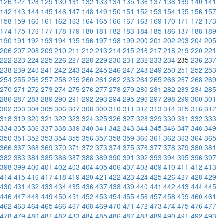
126
127
128
129
130
131
132
133
134
135
136
137
138
139
140
141
142
143
144
145
146
147
148
149
150
151
152
153
154
155
156
157
158
159
160
161
162
163
164
165
166
167
168
169
170
171
172
173
174
175
176
177
178
179
180
181
182
183
184
185
186
187
188
189
190
191
192
193
194
195
196
197
198
199
200
201
202
203
204
205
206
207
208
209
210
211
212
213
214
215
216
217
218
219
220
221
222
223
224
225
226
227
228
229
230
231
232
233
234
235
236
237
238
239
240
241
242
243
244
245
246
247
248
249
250
251
252
253
254
255
256
257
258
259
260
261
262
263
264
265
266
267
268
269
270
271
272
273
274
275
276
277
278
279
280
281
282
283
284
285
286
287
288
289
290
291
292
293
294
295
296
297
298
299
300
301
302
303
304
305
306
307
308
309
310
311
312
313
314
315
316
317
318
319
320
321
322
323
324
325
326
327
328
329
330
331
332
333
334
335
336
337
338
339
340
341
342
343
344
345
346
347
348
349
350
351
352
353
354
355
356
357
358
359
360
361
362
363
364
365
366
367
368
369
370
371
372
373
374
375
376
377
378
379
380
381
382
383
384
385
386
387
388
389
390
391
392
393
394
395
396
397
398
399
400
401
402
403
404
405
406
407
408
409
410
411
412
413
414
415
416
417
418
419
420
421
422
423
424
425
426
427
428
429
430
431
432
433
434
435
436
437
438
439
440
441
442
443
444
445
446
447
448
449
450
451
452
453
454
455
456
457
458
459
460
461
462
463
464
465
466
467
468
469
470
471
472
473
474
475
476
477
478
479
480
481
482
483
484
485
486
487
488
489
490
491
492
493