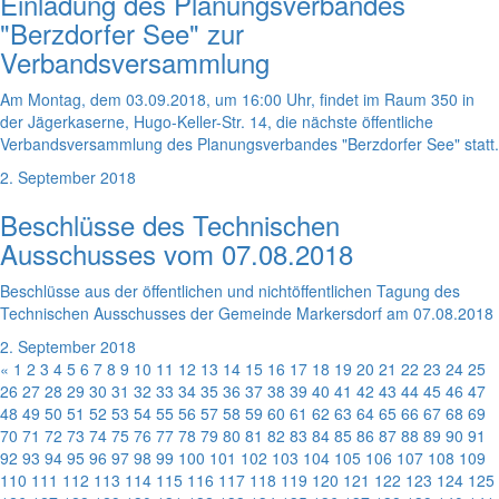
Einladung des Planungsverbandes
"Berzdorfer See" zur
Verbandsversammlung
Am Montag, dem 03.09.2018, um 16:00 Uhr, findet im Raum 350 in
der Jägerkaserne, Hugo-Keller-Str. 14, die nächste öffentliche
Verbandsversammlung des Planungsverbandes "Berzdorfer See" statt.
2. September 2018
Beschlüsse des Technischen
Ausschusses vom 07.08.2018
Beschlüsse aus der öffentlichen und nichtöffentlichen Tagung des
Technischen Ausschusses der Gemeinde Markersdorf am 07.08.2018
2. September 2018
«
1
2
3
4
5
6
7
8
9
10
11
12
13
14
15
16
17
18
19
20
21
22
23
24
25
26
27
28
29
30
31
32
33
34
35
36
37
38
39
40
41
42
43
44
45
46
47
48
49
50
51
52
53
54
55
56
57
58
59
60
61
62
63
64
65
66
67
68
69
70
71
72
73
74
75
76
77
78
79
80
81
82
83
84
85
86
87
88
89
90
91
92
93
94
95
96
97
98
99
100
101
102
103
104
105
106
107
108
109
110
111
112
113
114
115
116
117
118
119
120
121
122
123
124
125