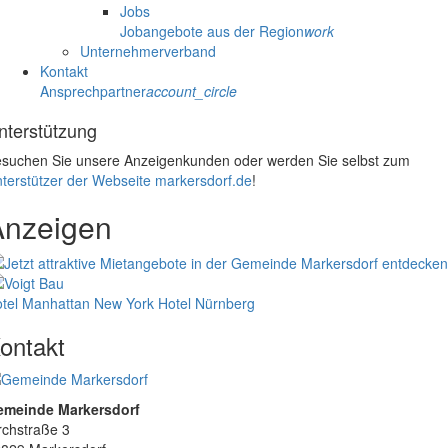
Jobs
Jobangebote aus der Region
work
Unternehmerverband
Kontakt
Ansprechpartner
account_circle
nterstützung
suchen Sie unsere Anzeigenkunden oder werden Sie selbst zum
terstützer der Webseite markersdorf.de
!
Anzeigen
tel Manhattan New York
Hotel Nürnberg
ontakt
emeinde Markersdorf
rchstraße 3