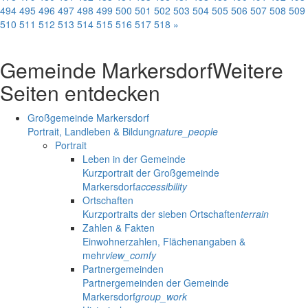
494
495
496
497
498
499
500
501
502
503
504
505
506
507
508
509
510
511
512
513
514
515
516
517
518
»
Gemeinde Markersdorf
Weitere
Seiten entdecken
Großgemeinde Markersdorf
Portrait, Landleben & Bildung
nature_people
Portrait
Leben in der Gemeinde
Kurzportrait der Großgemeinde
Markersdorf
accessibility
Ortschaften
Kurzportraits der sieben Ortschaften
terrain
Zahlen & Fakten
Einwohnerzahlen, Flächenangaben &
mehr
view_comfy
Partnergemeinden
Partnergemeinden der Gemeinde
Markersdorf
group_work