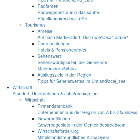
Radfahren
Radwegenetz durch das sanfte
Hügelland
directions_bike
Tourismus
Anreise
Auf nach Markersdorf! Doch wie?
local_airport
Übernachtungen
Hotels & Pensionen
hotel
Sehenswert
Sehenswürdigkeiten der Gemeinde
Markersdorf
visibility
Ausflugsziele in der Region
Tipps für Sehenswertes im Umland
local_see
Wirtschaft
Standort, Unternehmen & Jobs
trending_up
Wirtschaft
Firmendatenbank
Unternehmen aus der Region von A bis Z
business
Gewerbeflächen
Gewerbegebiete in der Gemeinde
streetview
Wirtschaftsförderung
Mittelstandsfreundliches Klima
layers