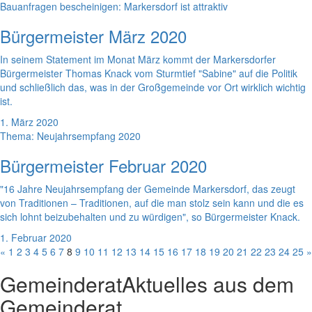
Bauanfragen bescheinigen: Markersdorf ist attraktiv
Bürgermeister März 2020
In seinem Statement im Monat März kommt der Markersdorfer
Bürgermeister Thomas Knack vom Sturmtief "Sabine" auf die Politik
und schließlich das, was in der Großgemeinde vor Ort wirklich wichtig
ist.
1. März 2020
Thema: Neujahrsempfang 2020
Bürgermeister Februar 2020
"16 Jahre Neujahrsempfang der Gemeinde Markersdorf, das zeugt
von Traditionen – Traditionen, auf die man stolz sein kann und die es
sich lohnt beizubehalten und zu würdigen", so Bürgermeister Knack.
1. Februar 2020
«
1
2
3
4
5
6
7
8
9
10
11
12
13
14
15
16
17
18
19
20
21
22
23
24
25
»
Gemeinderat
Aktuelles aus dem
Gemeinderat