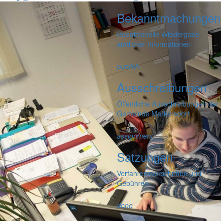
Bekanntmachungen
Redaktionelle Wiedergabe
amtlicher Informationen
publish
Ausschreibungen
Öffentliche Ausschreibungen der
Gemeinde Markersdorf
assignment
Satzungen
Verfahrensvorschriften und
Gebühren
done