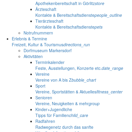
Apothekenbereitschaft in Görlitz
store
Ärzteschaft
Kontakte & Bereitschaftsdienste
people_outline
Tierärzteschaft
Kontakte & Bereitschaftsdienste
pets
Notrufnummern
Erlebnis & Termine
Freizeit, Kultur & Tourismus
directions_run
Dorfmuseum Markersdorf
Aktivitäten
Terminkalender
Feste, Ausstellungen, Konzerte etc.
date_range
Vereine
Vereine von A bis Z
bubble_chart
Sport
Vereine, Sportstätten & Aktuelles
fitness_center
Senioren
Vereine, Neuigkeiten & mehr
group
Kinder+Jugendliche
Tipps für Familien
child_care
Radfahren
Radwegenetz durch das sanfte