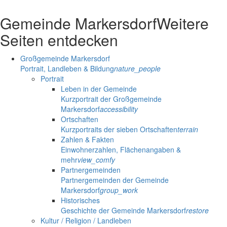
Gemeinde Markersdorf
Weitere
Seiten entdecken
Großgemeinde Markersdorf
Portrait, Landleben & Bildung
nature_people
Portrait
Leben in der Gemeinde
Kurzportrait der Großgemeinde
Markersdorf
accessibility
Ortschaften
Kurzportraits der sieben Ortschaften
terrain
Zahlen & Fakten
Einwohnerzahlen, Flächenangaben &
mehr
view_comfy
Partnergemeinden
Partnergemeinden der Gemeinde
Markersdorf
group_work
Historisches
Geschichte der Gemeinde Markersdorf
restore
Kultur / Religion / Landleben