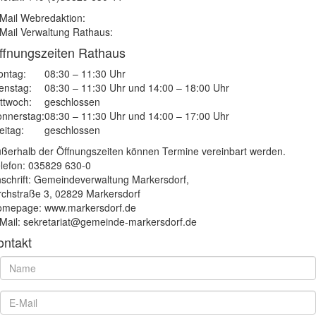
Mail Webredaktion:
Mail Verwaltung Rathaus:
ffnungszeiten Rathaus
ntag:
08:30 – 11:30 Uhr
enstag:
08:30 – 11:30 Uhr und 14:00 – 18:00 Uhr
ttwoch:
geschlossen
nnerstag:
08:30 – 11:30 Uhr und 14:00 – 17:00 Uhr
eitag:
geschlossen
ßerhalb der Öffnungszeiten können Termine vereinbart werden.
lefon: 035829 630-0
schrift: Gemeindeverwaltung Markersdorf,
rchstraße 3, 02829 Markersdorf
mepage: www.markersdorf.de
Mail: sekretariat@gemeinde-markersdorf.de
ontakt