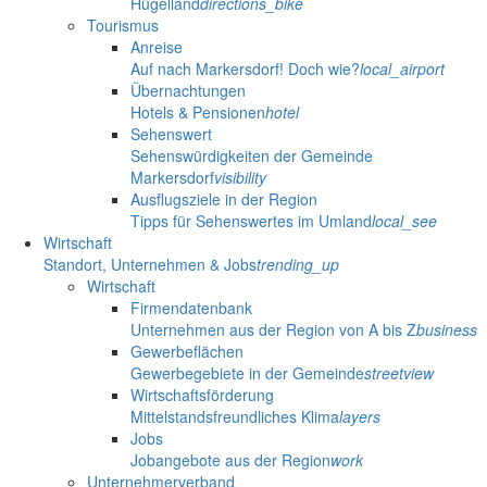
Hügelland
directions_bike
Tourismus
Anreise
Auf nach Markersdorf! Doch wie?
local_airport
Übernachtungen
Hotels & Pensionen
hotel
Sehenswert
Sehenswürdigkeiten der Gemeinde
Markersdorf
visibility
Ausflugsziele in der Region
Tipps für Sehenswertes im Umland
local_see
Wirtschaft
Standort, Unternehmen & Jobs
trending_up
Wirtschaft
Firmendatenbank
Unternehmen aus der Region von A bis Z
business
Gewerbeflächen
Gewerbegebiete in der Gemeinde
streetview
Wirtschaftsförderung
Mittelstandsfreundliches Klima
layers
Jobs
Jobangebote aus der Region
work
Unternehmerverband