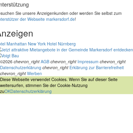
nterstützung
suchen Sie unsere Anzeigenkunden oder werden Sie selbst zum
terstützer der Webseite markersdorf.de
!
Anzeigen
tel Manhattan New York
Hotel Nürnberg
©2026
chevron_right
AGB
chevron_right
Impressum
chevron_right
Datenschutzerklärung
chevron_right
Erklärung zur Barrierefreiheit
chevron_right
Werben
Diese Webseite verwendet Cookies. Wenn Sie auf dieser Seite
weitersurfen, stimmen Sie der Cookie-Nutzung
zu
OK
Datenschutzerklärung