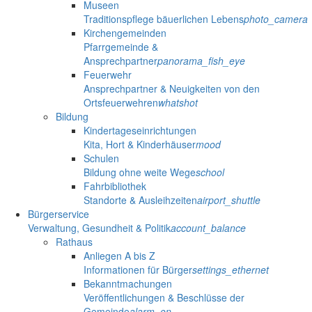
Museen
Traditionspflege bäuerlichen Lebens
photo_camera
Kirchengemeinden
Pfarrgemeinde &
Ansprechpartner
panorama_fish_eye
Feuerwehr
Ansprechpartner & Neuigkeiten von den
Ortsfeuerwehren
whatshot
Bildung
Kindertageseinrichtungen
Kita, Hort & Kinderhäuser
mood
Schulen
Bildung ohne weite Wege
school
Fahrbibliothek
Standorte & Ausleihzeiten
airport_shuttle
Bürgerservice
Verwaltung, Gesundheit & Politik
account_balance
Rathaus
Anliegen A bis Z
Informationen für Bürger
settings_ethernet
Bekanntmachungen
Veröffentlichungen & Beschlüsse der
Gemeinde
alarm_on