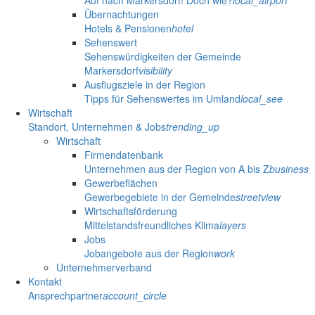
Auf nach Markersdorf! Doch wie?
local_airport
Übernachtungen
Hotels & Pensionen
hotel
Sehenswert
Sehenswürdigkeiten der Gemeinde
Markersdorf
visibility
Ausflugsziele in der Region
Tipps für Sehenswertes im Umland
local_see
Wirtschaft
Standort, Unternehmen & Jobs
trending_up
Wirtschaft
Firmendatenbank
Unternehmen aus der Region von A bis Z
business
Gewerbeflächen
Gewerbegebiete in der Gemeinde
streetview
Wirtschaftsförderung
Mittelstandsfreundliches Klima
layers
Jobs
Jobangebote aus der Region
work
Unternehmerverband
Kontakt
Ansprechpartner
account_circle