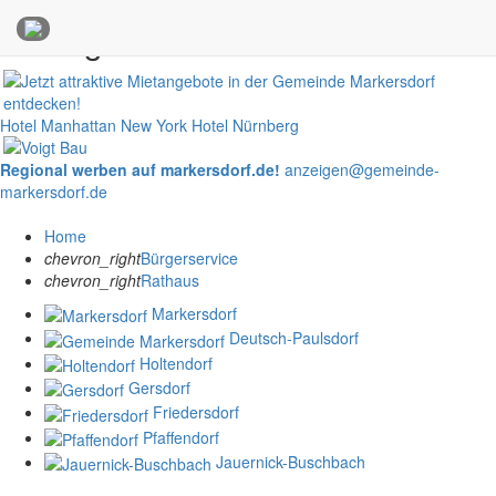
Anzeigen
Hotel Manhattan New York
Hotel Nürnberg
Regional werben auf markersdorf.de!
anzeigen@gemeinde-
markersdorf.de
Home
chevron_right
Bürgerservice
chevron_right
Rathaus
Markersdorf
Deutsch-Paulsdorf
Holtendorf
Gersdorf
Friedersdorf
Pfaffendorf
Jauernick-Buschbach