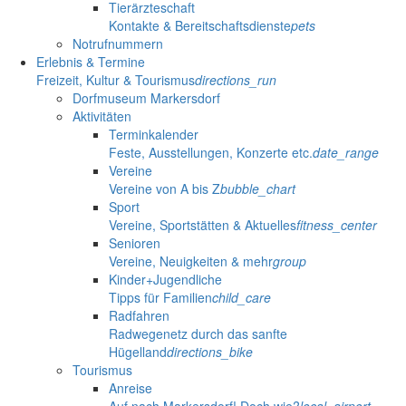
Tierärzteschaft
Kontakte & Bereitschaftsdienste
pets
Notrufnummern
Erlebnis & Termine
Freizeit, Kultur & Tourismus
directions_run
Dorfmuseum Markersdorf
Aktivitäten
Terminkalender
Feste, Ausstellungen, Konzerte etc.
date_range
Vereine
Vereine von A bis Z
bubble_chart
Sport
Vereine, Sportstätten & Aktuelles
fitness_center
Senioren
Vereine, Neuigkeiten & mehr
group
Kinder+Jugendliche
Tipps für Familien
child_care
Radfahren
Radwegenetz durch das sanfte
Hügelland
directions_bike
Tourismus
Anreise