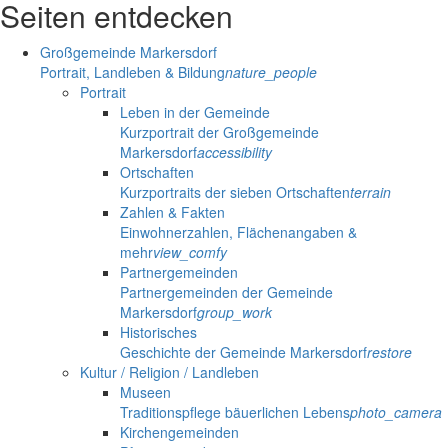
Seiten entdecken
Großgemeinde Markersdorf
Portrait, Landleben & Bildung
nature_people
Portrait
Leben in der Gemeinde
Kurzportrait der Großgemeinde
Markersdorf
accessibility
Ortschaften
Kurzportraits der sieben Ortschaften
terrain
Zahlen & Fakten
Einwohnerzahlen, Flächenangaben &
mehr
view_comfy
Partnergemeinden
Partnergemeinden der Gemeinde
Markersdorf
group_work
Historisches
Geschichte der Gemeinde Markersdorf
restore
Kultur / Religion / Landleben
Museen
Traditionspflege bäuerlichen Lebens
photo_camera
Kirchengemeinden