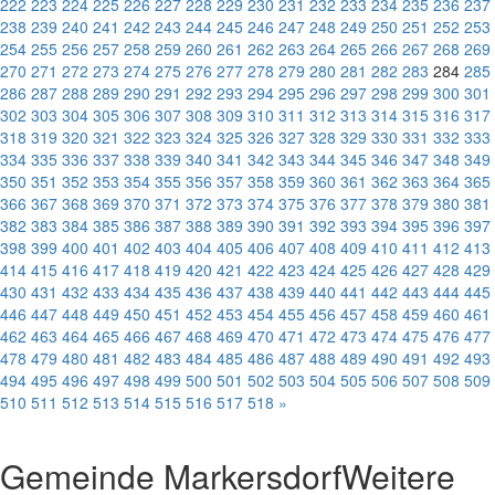
222
223
224
225
226
227
228
229
230
231
232
233
234
235
236
237
238
239
240
241
242
243
244
245
246
247
248
249
250
251
252
253
254
255
256
257
258
259
260
261
262
263
264
265
266
267
268
269
270
271
272
273
274
275
276
277
278
279
280
281
282
283
284
285
286
287
288
289
290
291
292
293
294
295
296
297
298
299
300
301
302
303
304
305
306
307
308
309
310
311
312
313
314
315
316
317
318
319
320
321
322
323
324
325
326
327
328
329
330
331
332
333
334
335
336
337
338
339
340
341
342
343
344
345
346
347
348
349
350
351
352
353
354
355
356
357
358
359
360
361
362
363
364
365
366
367
368
369
370
371
372
373
374
375
376
377
378
379
380
381
382
383
384
385
386
387
388
389
390
391
392
393
394
395
396
397
398
399
400
401
402
403
404
405
406
407
408
409
410
411
412
413
414
415
416
417
418
419
420
421
422
423
424
425
426
427
428
429
430
431
432
433
434
435
436
437
438
439
440
441
442
443
444
445
446
447
448
449
450
451
452
453
454
455
456
457
458
459
460
461
462
463
464
465
466
467
468
469
470
471
472
473
474
475
476
477
478
479
480
481
482
483
484
485
486
487
488
489
490
491
492
493
494
495
496
497
498
499
500
501
502
503
504
505
506
507
508
509
510
511
512
513
514
515
516
517
518
»
Gemeinde Markersdorf
Weitere