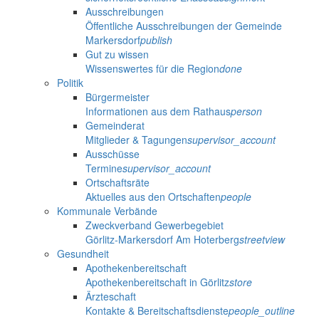
Ausschreibungen
Öffentliche Ausschreibungen der Gemeinde
Markersdorf
publish
Gut zu wissen
Wissenswertes für die Region
done
Politik
Bürgermeister
Informationen aus dem Rathaus
person
Gemeinderat
Mitglieder & Tagungen
supervisor_account
Ausschüsse
Termine
supervisor_account
Ortschaftsräte
Aktuelles aus den Ortschaften
people
Kommunale Verbände
Zweckverband Gewerbegebiet
Görlitz-Markersdorf Am Hoterberg
streetview
Gesundheit
Apothekenbereitschaft
Apothekenbereitschaft in Görlitz
store
Ärzteschaft
Kontakte & Bereitschaftsdienste
people_outline