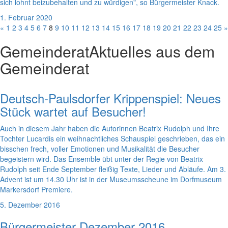
sich lohnt beizubehalten und zu würdigen", so Bürgermeister Knack.
1. Februar 2020
«
1
2
3
4
5
6
7
8
9
10
11
12
13
14
15
16
17
18
19
20
21
22
23
24
25
»
Gemeinderat
Aktuelles aus dem
Gemeinderat
Deutsch-Paulsdorfer Krippenspiel: Neues
Stück wartet auf Besucher!
Auch in diesem Jahr haben die Autorinnen Beatrix Rudolph und Ihre
Tochter Lucardis ein weihnachtliches Schauspiel geschrieben, das ein
bisschen frech, voller Emotionen und Musikalität die Besucher
begeistern wird. Das Ensemble übt unter der Regie von Beatrix
Rudolph seit Ende September fleißig Texte, Lieder und Abläufe. Am 3.
Advent ist um 14.30 Uhr ist in der Museumsscheune im Dorfmuseum
Markersdorf Premiere.
5. Dezember 2016
Bürgermeister Dezember 2016