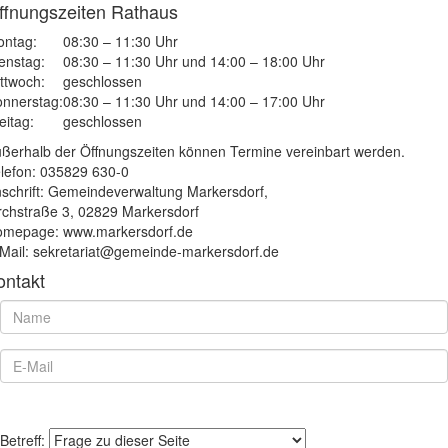
ffnungszeiten Rathaus
ntag:
08:30 – 11:30 Uhr
enstag:
08:30 – 11:30 Uhr und 14:00 – 18:00 Uhr
ttwoch:
geschlossen
nnerstag:
08:30 – 11:30 Uhr und 14:00 – 17:00 Uhr
eitag:
geschlossen
ßerhalb der Öffnungszeiten können Termine vereinbart werden.
lefon: 035829 630-0
schrift: Gemeindeverwaltung Markersdorf,
rchstraße 3, 02829 Markersdorf
mepage: www.markersdorf.de
Mail: sekretariat@gemeinde-markersdorf.de
ontakt
Betreff: