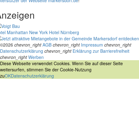
terstützer der Webseite markersdorf.de
!
Anzeigen
tel Manhattan New York
Hotel Nürnberg
©2026
chevron_right
AGB
chevron_right
Impressum
chevron_right
Datenschutzerklärung
chevron_right
Erklärung zur Barrierefreiheit
chevron_right
Werben
Diese Webseite verwendet Cookies. Wenn Sie auf dieser Seite
weitersurfen, stimmen Sie der Cookie-Nutzung
zu
OK
Datenschutzerklärung