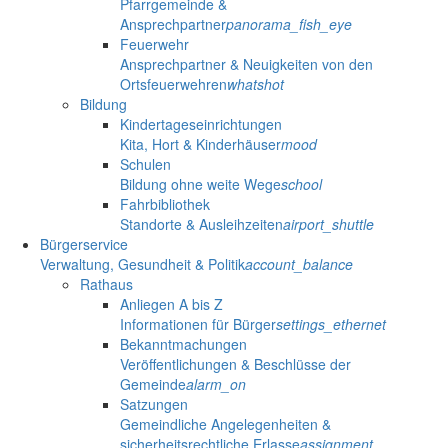
Pfarrgemeinde &
Ansprechpartner
panorama_fish_eye
Feuerwehr
Ansprechpartner & Neuigkeiten von den
Ortsfeuerwehren
whatshot
Bildung
Kindertageseinrichtungen
Kita, Hort & Kinderhäuser
mood
Schulen
Bildung ohne weite Wege
school
Fahrbibliothek
Standorte & Ausleihzeiten
airport_shuttle
Bürgerservice
Verwaltung, Gesundheit & Politik
account_balance
Rathaus
Anliegen A bis Z
Informationen für Bürger
settings_ethernet
Bekanntmachungen
Veröffentlichungen & Beschlüsse der
Gemeinde
alarm_on
Satzungen
Gemeindliche Angelegenheiten &
sicherheitsrechtliche Erlasse
assignment