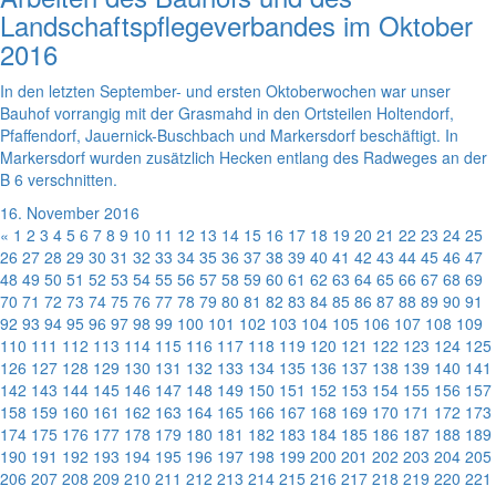
Landschaftspflegeverbandes im Oktober
2016
In den letzten September- und ersten Oktoberwochen war unser
Bauhof vorrangig mit der Grasmahd in den Ortsteilen Holtendorf,
Pfaffendorf, Jauernick-Buschbach und Markersdorf beschäftigt. In
Markersdorf wurden zusätzlich Hecken entlang des Radweges an der
B 6 verschnitten.
16. November 2016
«
1
2
3
4
5
6
7
8
9
10
11
12
13
14
15
16
17
18
19
20
21
22
23
24
25
26
27
28
29
30
31
32
33
34
35
36
37
38
39
40
41
42
43
44
45
46
47
48
49
50
51
52
53
54
55
56
57
58
59
60
61
62
63
64
65
66
67
68
69
70
71
72
73
74
75
76
77
78
79
80
81
82
83
84
85
86
87
88
89
90
91
92
93
94
95
96
97
98
99
100
101
102
103
104
105
106
107
108
109
110
111
112
113
114
115
116
117
118
119
120
121
122
123
124
125
126
127
128
129
130
131
132
133
134
135
136
137
138
139
140
141
142
143
144
145
146
147
148
149
150
151
152
153
154
155
156
157
158
159
160
161
162
163
164
165
166
167
168
169
170
171
172
173
174
175
176
177
178
179
180
181
182
183
184
185
186
187
188
189
190
191
192
193
194
195
196
197
198
199
200
201
202
203
204
205
206
207
208
209
210
211
212
213
214
215
216
217
218
219
220
221