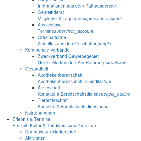
Informationen aus dem Rathaus
person
Gemeinderat
Mitglieder & Tagungen
supervisor_account
Ausschüsse
Termine
supervisor_account
Ortschaftsräte
Aktuelles aus den Ortschaften
people
Kommunale Verbände
Zweckverband Gewerbegebiet
Görlitz-Markersdorf Am Hoterberg
streetview
Gesundheit
Apothekenbereitschaft
Apothekenbereitschaft in Görlitz
store
Ärzteschaft
Kontakte & Bereitschaftsdienste
people_outline
Tierärzteschaft
Kontakte & Bereitschaftsdienste
pets
Notrufnummern
Erlebnis & Termine
Freizeit, Kultur & Tourismus
directions_run
Dorfmuseum Markersdorf
Aktivitäten