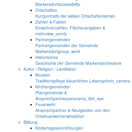
Markersdorf
accessibility
Ortschaften
Kurzportraits der sieben Ortschaften
terrain
Zahlen & Fakten
Einwohnerzahlen, Flächenangaben &
mehr
view_comfy
Partnergemeinden
Partnergemeinden der Gemeinde
Markersdorf
group_work
Historisches
Geschichte der Gemeinde Markersdorf
restore
Kultur / Religion / Landleben
Museen
Traditionspflege bäuerlichen Lebens
photo_camera
Kirchengemeinden
Pfarrgemeinde &
Ansprechpartner
panorama_fish_eye
Feuerwehr
Ansprechpartner & Neuigkeiten von den
Ortsfeuerwehren
whatshot
Bildung
Kindertageseinrichtungen