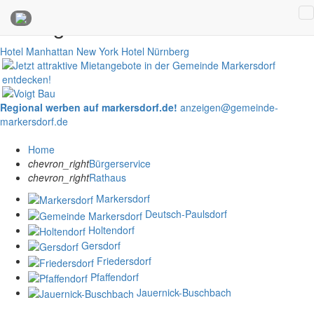
Anzeigen
Hotel Manhattan New York
Hotel Nürnberg
Regional werben auf markersdorf.de!
anzeigen@gemeinde-
markersdorf.de
Home
chevron_right
Bürgerservice
chevron_right
Rathaus
Markersdorf
Deutsch-Paulsdorf
Holtendorf
Gersdorf
Friedersdorf
Pfaffendorf
Jauernick-Buschbach