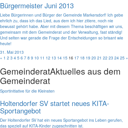
Bürgermeister Juni 2013
Liebe Bürgerinnen und Bürger der Gemeinde Markersdorf! Ich gebe
ehrlich zu, dass ich das Lied, aus dem ich hier zitiere, noch nie
bewusst gehört habe. Aber mit diesem Thema beschäftigen wir uns,
gemeinsam mit dem Gemeinderat und der Verwaltung, fast ständig!
Und selten war gerade die Frage der Entscheidungen so brisant wie
heute!
31. Mai 2013
«
1
2
3
4
5
6
7
8
9
10
11
12
13
14
15
16
17
18
19
20
21
22
23
24
25
»
Gemeinderat
Aktuelles aus dem
Gemeinderat
Sportinitiative für die Kleinsten
Holtendorfer SV startet neues KITA-
Sportangebot
Der Holtendorfer SV hat ein neues Sportangebot ins Leben gerufen,
das speziell auf KITA-Kinder zugeschnitten ist.