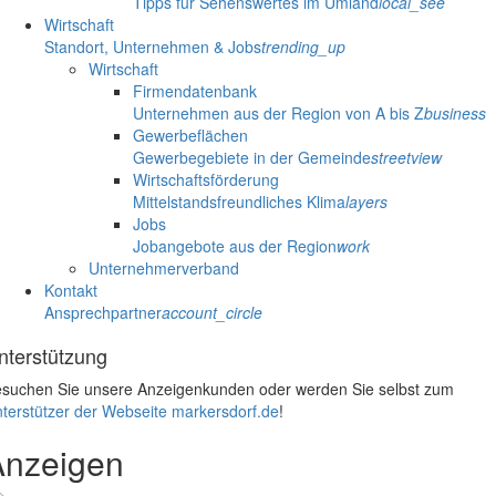
Tipps für Sehenswertes im Umland
local_see
Wirtschaft
Standort, Unternehmen & Jobs
trending_up
Wirtschaft
Firmendatenbank
Unternehmen aus der Region von A bis Z
business
Gewerbeflächen
Gewerbegebiete in der Gemeinde
streetview
Wirtschaftsförderung
Mittelstandsfreundliches Klima
layers
Jobs
Jobangebote aus der Region
work
Unternehmerverband
Kontakt
Ansprechpartner
account_circle
nterstützung
suchen Sie unsere Anzeigenkunden oder werden Sie selbst zum
terstützer der Webseite markersdorf.de
!
Anzeigen