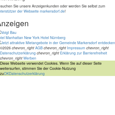
suchen Sie unsere Anzeigenkunden oder werden Sie selbst zum
terstützer der Webseite markersdorf.de
!
Anzeigen
tel Manhattan New York
Hotel Nürnberg
©2026
chevron_right
AGB
chevron_right
Impressum
chevron_right
Datenschutzerklärung
chevron_right
Erklärung zur Barrierefreiheit
chevron_right
Werben
Diese Webseite verwendet Cookies. Wenn Sie auf dieser Seite
weitersurfen, stimmen Sie der Cookie-Nutzung
zu
OK
Datenschutzerklärung