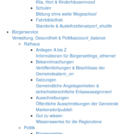
Kita, Hort & Kinderhäuser
mood
Schulen
Bildung ohne weite Wege
school
Fahrbibliothek
Standorte & Ausleihzeiten
airport_shuttle
Bürgerservice
Verwaltung, Gesundheit & Politik
account_balance
Rathaus
Anliegen A bis Z
Informationen für Bürger
settings_ethernet
Bekanntmachungen
Veröffentlichungen & Beschlüsse der
Gemeinde
alarm_on
Satzungen
Gemeindliche Angelegenheiten &
sicherheitsrechtliche Erlasse
assignment
Ausschreibungen
Öffentliche Ausschreibungen der Gemeinde
Markersdorf
publish
Gut zu wissen
Wissenswertes für die Region
done
Politik
Bürgermeister