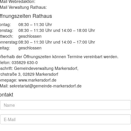
Mail Webredaktion:
Mail Verwaltung Rathaus:
ffnungszeiten Rathaus
ntag:
08:30 – 11:30 Uhr
enstag:
08:30 – 11:30 Uhr und 14:00 – 18:00 Uhr
ttwoch:
geschlossen
nnerstag:
08:30 – 11:30 Uhr und 14:00 – 17:00 Uhr
eitag:
geschlossen
ßerhalb der Öffnungszeiten können Termine vereinbart werden.
lefon: 035829 630-0
schrift: Gemeindeverwaltung Markersdorf,
rchstraße 3, 02829 Markersdorf
mepage: www.markersdorf.de
Mail: sekretariat@gemeinde-markersdorf.de
ontakt