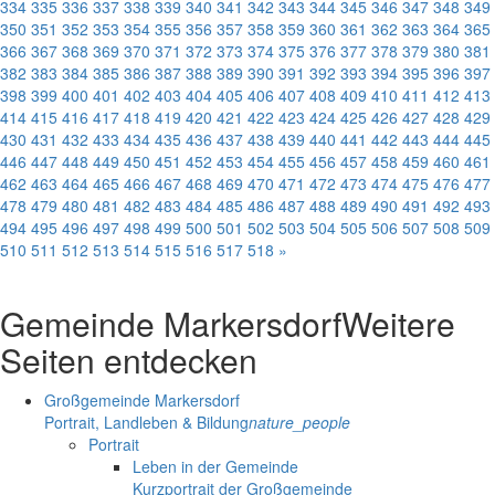
334
335
336
337
338
339
340
341
342
343
344
345
346
347
348
349
350
351
352
353
354
355
356
357
358
359
360
361
362
363
364
365
366
367
368
369
370
371
372
373
374
375
376
377
378
379
380
381
382
383
384
385
386
387
388
389
390
391
392
393
394
395
396
397
398
399
400
401
402
403
404
405
406
407
408
409
410
411
412
413
414
415
416
417
418
419
420
421
422
423
424
425
426
427
428
429
430
431
432
433
434
435
436
437
438
439
440
441
442
443
444
445
446
447
448
449
450
451
452
453
454
455
456
457
458
459
460
461
462
463
464
465
466
467
468
469
470
471
472
473
474
475
476
477
478
479
480
481
482
483
484
485
486
487
488
489
490
491
492
493
494
495
496
497
498
499
500
501
502
503
504
505
506
507
508
509
510
511
512
513
514
515
516
517
518
»
Gemeinde Markersdorf
Weitere
Seiten entdecken
Großgemeinde Markersdorf
Portrait, Landleben & Bildung
nature_people
Portrait
Leben in der Gemeinde
Kurzportrait der Großgemeinde