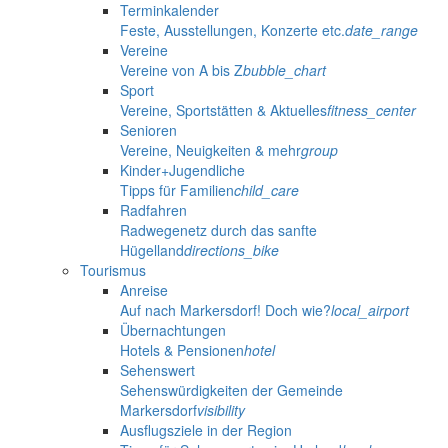
Terminkalender
Feste, Ausstellungen, Konzerte etc.
date_range
Vereine
Vereine von A bis Z
bubble_chart
Sport
Vereine, Sportstätten & Aktuelles
fitness_center
Senioren
Vereine, Neuigkeiten & mehr
group
Kinder+Jugendliche
Tipps für Familien
child_care
Radfahren
Radwegenetz durch das sanfte
Hügelland
directions_bike
Tourismus
Anreise
Auf nach Markersdorf! Doch wie?
local_airport
Übernachtungen
Hotels & Pensionen
hotel
Sehenswert
Sehenswürdigkeiten der Gemeinde
Markersdorf
visibility
Ausflugsziele in der Region