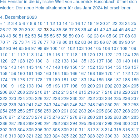
Ein Fenster in die idyllische Welt von Jauernick-Buschbach öffnet sich
wieder: Der neue Heimatkalender für das Jahr 2024 ist erschienen.
4. Dezember 2023
«
1
2
3
4
5
6
7
8
9
10
11
12
13
14
15
16
17
18
19
20
21
22
23
24
25
26
27
28
29
30
31
32
33
34
35
36
37
38
39
40
41
42
43
44
45
46
47
48
49
50
51
52
53
54
55
56
57
58
59
60
61
62
63
64
65
66
67
68
69
70
71
72
73
74
75
76
77
78
79
80
81
82
83
84
85
86
87
88
89
90
91
92
93
94
95
96
97
98
99
100
101
102
103
104
105
106
107
108
109
110
111
112
113
114
115
116
117
118
119
120
121
122
123
124
125
126
127
128
129
130
131
132
133
134
135
136
137
138
139
140
141
142
143
144
145
146
147
148
149
150
151
152
153
154
155
156
157
158
159
160
161
162
163
164
165
166
167
168
169
170
171
172
173
174
175
176
177
178
179
180
181
182
183
184
185
186
187
188
189
190
191
192
193
194
195
196
197
198
199
200
201
202
203
204
205
206
207
208
209
210
211
212
213
214
215
216
217
218
219
220
221
222
223
224
225
226
227
228
229
230
231
232
233
234
235
236
237
238
239
240
241
242
243
244
245
246
247
248
249
250
251
252
253
254
255
256
257
258
259
260
261
262
263
264
265
266
267
268
269
270
271
272
273
274
275
276
277
278
279
280
281
282
283
284
285
286
287
288
289
290
291
292
293
294
295
296
297
298
299
300
301
302
303
304
305
306
307
308
309
310
311
312
313
314
315
316
317
318
319
320
321
322
323
324
325
326
327
328
329
330
331
332
333