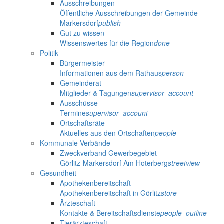
Ausschreibungen
Öffentliche Ausschreibungen der Gemeinde
Markersdorf
publish
Gut zu wissen
Wissenswertes für die Region
done
Politik
Bürgermeister
Informationen aus dem Rathaus
person
Gemeinderat
Mitglieder & Tagungen
supervisor_account
Ausschüsse
Termine
supervisor_account
Ortschaftsräte
Aktuelles aus den Ortschaften
people
Kommunale Verbände
Zweckverband Gewerbegebiet
Görlitz-Markersdorf Am Hoterberg
streetview
Gesundheit
Apothekenbereitschaft
Apothekenbereitschaft in Görlitz
store
Ärzteschaft
Kontakte & Bereitschaftsdienste
people_outline
Tierärzteschaft