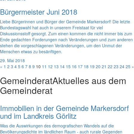
Bürgermeister Juni 2018
Liebe Bürgerinnen und Bürger der Gemeinde Markersdorf! Die letzte
Bundestagswahl hat auch in unserem Freistaat für viel
Diskussionsstoff gesorgt. Zum einen kommen die nicht immer bis zum
Ende gedachten Forderungen nach Veränderungen und zum anderen
stehen die vorgeschlagenen Veränderungen, um den Unmut der
Menschen etwas zu besänftigen.
29. Mai 2018
«
1
2
3
4
5
6
7
8
9
10
11
12
13
14
15
16
17
18
19
20
21
22
23
24
25
»
Gemeinderat
Aktuelles aus dem
Gemeinderat
Immobilien in der Gemeinde Markersdorf
und im Landkreis Görlitz
Was die Auswirkungen des demografischen Wandels auf die
Bevölkerungsdichte im ländlichen Raum - auch rurale Gegenden