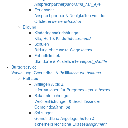
Ansprechpartner
panorama_fish_eye
Feuerwehr
Ansprechpartner & Neuigkeiten von den
Ortsfeuerwehren
whatshot
Bildung
Kindertageseinrichtungen
Kita, Hort & Kinderhäuser
mood
Schulen
Bildung ohne weite Wege
school
Fahrbibliothek
Standorte & Ausleihzeiten
airport_shuttle
Bürgerservice
Verwaltung, Gesundheit & Politik
account_balance
Rathaus
Anliegen A bis Z
Informationen für Bürger
settings_ethernet
Bekanntmachungen
Veröffentlichungen & Beschlüsse der
Gemeinde
alarm_on
Satzungen
Gemeindliche Angelegenheiten &
sicherheitsrechtliche Erlasse
assignment