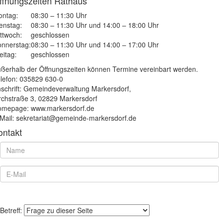
ffnungszeiten Rathaus
ntag:
08:30 – 11:30 Uhr
enstag:
08:30 – 11:30 Uhr und 14:00 – 18:00 Uhr
ttwoch:
geschlossen
nnerstag:
08:30 – 11:30 Uhr und 14:00 – 17:00 Uhr
eitag:
geschlossen
ßerhalb der Öffnungszeiten können Termine vereinbart werden.
lefon: 035829 630-0
schrift: Gemeindeverwaltung Markersdorf,
rchstraße 3, 02829 Markersdorf
mepage: www.markersdorf.de
Mail: sekretariat@gemeinde-markersdorf.de
ontakt
Betreff: