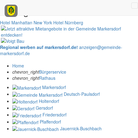
Anzeigen
Hotel Manhattan New York
Hotel Nürnberg
Regional werben auf markersdorf.de!
anzeigen@gemeinde-
markersdorf.de
Home
chevron_right
Bürgerservice
chevron_right
Rathaus
Markersdorf
Deutsch-Paulsdorf
Holtendorf
Gersdorf
Friedersdorf
Pfaffendorf
Jauernick-Buschbach