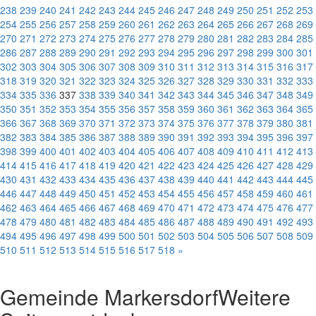
238
239
240
241
242
243
244
245
246
247
248
249
250
251
252
253
254
255
256
257
258
259
260
261
262
263
264
265
266
267
268
269
270
271
272
273
274
275
276
277
278
279
280
281
282
283
284
285
286
287
288
289
290
291
292
293
294
295
296
297
298
299
300
301
302
303
304
305
306
307
308
309
310
311
312
313
314
315
316
317
318
319
320
321
322
323
324
325
326
327
328
329
330
331
332
333
334
335
336
337
338
339
340
341
342
343
344
345
346
347
348
349
350
351
352
353
354
355
356
357
358
359
360
361
362
363
364
365
366
367
368
369
370
371
372
373
374
375
376
377
378
379
380
381
382
383
384
385
386
387
388
389
390
391
392
393
394
395
396
397
398
399
400
401
402
403
404
405
406
407
408
409
410
411
412
413
414
415
416
417
418
419
420
421
422
423
424
425
426
427
428
429
430
431
432
433
434
435
436
437
438
439
440
441
442
443
444
445
446
447
448
449
450
451
452
453
454
455
456
457
458
459
460
461
462
463
464
465
466
467
468
469
470
471
472
473
474
475
476
477
478
479
480
481
482
483
484
485
486
487
488
489
490
491
492
493
494
495
496
497
498
499
500
501
502
503
504
505
506
507
508
509
510
511
512
513
514
515
516
517
518
»
Gemeinde Markersdorf
Weitere