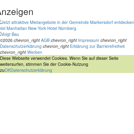
Anzeigen
tel Manhattan New York
Hotel Nürnberg
©2026
chevron_right
AGB
chevron_right
Impressum
chevron_right
Datenschutzerklärung
chevron_right
Erklärung zur Barrierefreiheit
chevron_right
Werben
Diese Webseite verwendet Cookies. Wenn Sie auf dieser Seite
weitersurfen, stimmen Sie der Cookie-Nutzung
zu
OK
Datenschutzerklärung