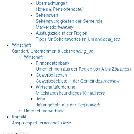
Übernachtungen
Hotels & Pensionen
hotel
Sehenswert
Sehenswürdigkeiten der Gemeinde
Markersdorf
visibility
Ausflugsziele in der Region
Tipps für Sehenswertes im Umland
local_see
Wirtschaft
Standort, Unternehmen & Jobs
trending_up
Wirtschaft
Firmendatenbank
Unternehmen aus der Region von A bis Z
business
Gewerbeflächen
Gewerbegebiete in der Gemeinde
streetview
Wirtschaftsförderung
Mittelstandsfreundliches Klima
layers
Jobs
Jobangebote aus der Region
work
Unternehmerverband
Kontakt
Ansprechpartner
account_circle