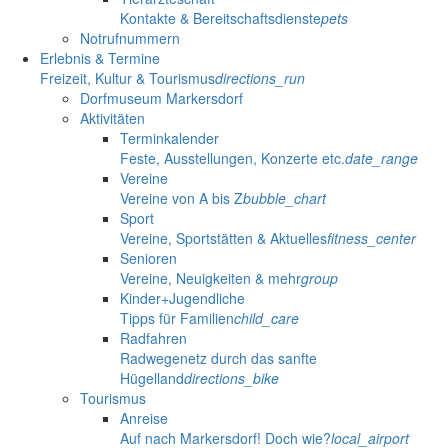
Kontakte & Bereitschaftsdienste
pets
Notrufnummern
Erlebnis & Termine
Freizeit, Kultur & Tourismus
directions_run
Dorfmuseum Markersdorf
Aktivitäten
Terminkalender
Feste, Ausstellungen, Konzerte etc.
date_range
Vereine
Vereine von A bis Z
bubble_chart
Sport
Vereine, Sportstätten & Aktuelles
fitness_center
Senioren
Vereine, Neuigkeiten & mehr
group
Kinder+Jugendliche
Tipps für Familien
child_care
Radfahren
Radwegenetz durch das sanfte
Hügelland
directions_bike
Tourismus
Anreise
Auf nach Markersdorf! Doch wie?
local_airport