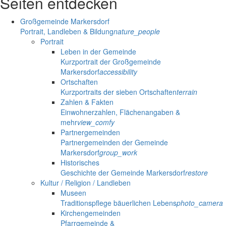
Seiten entdecken
Großgemeinde Markersdorf
Portrait, Landleben & Bildung
nature_people
Portrait
Leben in der Gemeinde
Kurzportrait der Großgemeinde
Markersdorf
accessibility
Ortschaften
Kurzportraits der sieben Ortschaften
terrain
Zahlen & Fakten
Einwohnerzahlen, Flächenangaben &
mehr
view_comfy
Partnergemeinden
Partnergemeinden der Gemeinde
Markersdorf
group_work
Historisches
Geschichte der Gemeinde Markersdorf
restore
Kultur / Religion / Landleben
Museen
Traditionspflege bäuerlichen Lebens
photo_camera
Kirchengemeinden
Pfarrgemeinde &