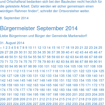
und Ortschaftsrat bedanken sich bei den Bauleuten recht herzlich für
die geleistete Arbeit. Dafür werden wir sicher gemeinsam einen
würdigen Rahmen finden", schreibt der Ortsvorsteher weiter.
8. September 2014
Bürgermeister September 2014
Liebe Bürgerinnen und Bürger der Gemeinde Markersdorf!
31. August 2014
«
1
2
3
4
5
6
7
8
9
10
11
12
13
14
15
16
17
18
19
20
21
22
23
24
25
26
27
28
29
30
31
32
33
34
35
36
37
38
39
40
41
42
43
44
45
46
47
48
49
50
51
52
53
54
55
56
57
58
59
60
61
62
63
64
65
66
67
68
69
70
71
72
73
74
75
76
77
78
79
80
81
82
83
84
85
86
87
88
89
90
91
92
93
94
95
96
97
98
99
100
101
102
103
104
105
106
107
108
109
110
111
112
113
114
115
116
117
118
119
120
121
122
123
124
125
126
127
128
129
130
131
132
133
134
135
136
137
138
139
140
141
142
143
144
145
146
147
148
149
150
151
152
153
154
155
156
157
158
159
160
161
162
163
164
165
166
167
168
169
170
171
172
173
174
175
176
177
178
179
180
181
182
183
184
185
186
187
188
189
190
191
192
193
194
195
196
197
198
199
200
201
202
203
204
205
206
207
208
209
210
211
212
213
214
215
216
217
218
219
220
221
222
223
224
225
226
227
228
229
230
231
232
233
234
235
236
237