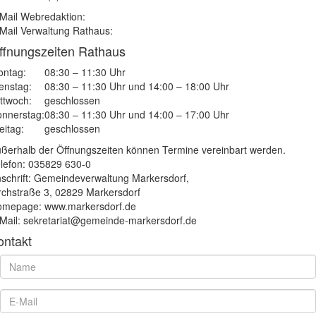
Mail Webredaktion:
Mail Verwaltung Rathaus:
ffnungszeiten Rathaus
ntag:
08:30 – 11:30 Uhr
enstag:
08:30 – 11:30 Uhr und 14:00 – 18:00 Uhr
ttwoch:
geschlossen
nnerstag:
08:30 – 11:30 Uhr und 14:00 – 17:00 Uhr
eitag:
geschlossen
ßerhalb der Öffnungszeiten können Termine vereinbart werden.
lefon: 035829 630-0
schrift: Gemeindeverwaltung Markersdorf,
rchstraße 3, 02829 Markersdorf
mepage: www.markersdorf.de
Mail: sekretariat@gemeinde-markersdorf.de
ontakt