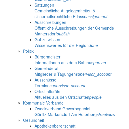
Satzungen
Gemeindliche Angelegenheiten &
sicherheitsrechtliche Erlasse
assignment
Ausschreibungen
Öffentliche Ausschreibungen der Gemeinde
Markersdorf
publish
Gut zu wissen
Wissenswertes für die Region
done
Politik
Bürgermeister
Informationen aus dem Rathaus
person
Gemeinderat
Mitglieder & Tagungen
supervisor_account
Ausschüsse
Termine
supervisor_account
Ortschaftsräte
Aktuelles aus den Ortschaften
people
Kommunale Verbände
Zweckverband Gewerbegebiet
Görlitz-Markersdorf Am Hoterberg
streetview
Gesundheit
Apothekenbereitschaft