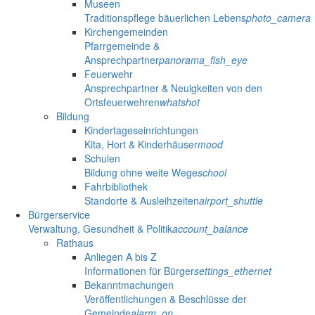
Museen
Traditionspflege bäuerlichen Lebens
photo_camera
Kirchengemeinden
Pfarrgemeinde &
Ansprechpartner
panorama_fish_eye
Feuerwehr
Ansprechpartner & Neuigkeiten von den
Ortsfeuerwehren
whatshot
Bildung
Kindertageseinrichtungen
Kita, Hort & Kinderhäuser
mood
Schulen
Bildung ohne weite Wege
school
Fahrbibliothek
Standorte & Ausleihzeiten
airport_shuttle
Bürgerservice
Verwaltung, Gesundheit & Politik
account_balance
Rathaus
Anliegen A bis Z
Informationen für Bürger
settings_ethernet
Bekanntmachungen
Veröffentlichungen & Beschlüsse der
Gemeinde
alarm_on