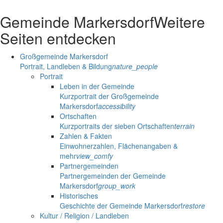
Gemeinde Markersdorf
Weitere
Seiten entdecken
Großgemeinde Markersdorf
Portrait, Landleben & Bildung
nature_people
Portrait
Leben in der Gemeinde
Kurzportrait der Großgemeinde
Markersdorf
accessibility
Ortschaften
Kurzportraits der sieben Ortschaften
terrain
Zahlen & Fakten
Einwohnerzahlen, Flächenangaben &
mehr
view_comfy
Partnergemeinden
Partnergemeinden der Gemeinde
Markersdorf
group_work
Historisches
Geschichte der Gemeinde Markersdorf
restore
Kultur / Religion / Landleben