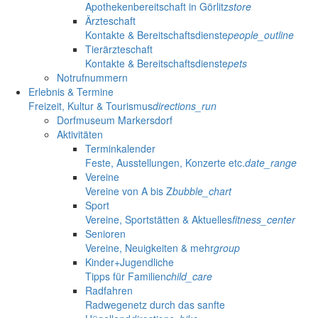
Apothekenbereitschaft in Görlitz
store
Ärzteschaft
Kontakte & Bereitschaftsdienste
people_outline
Tierärzteschaft
Kontakte & Bereitschaftsdienste
pets
Notrufnummern
Erlebnis & Termine
Freizeit, Kultur & Tourismus
directions_run
Dorfmuseum Markersdorf
Aktivitäten
Terminkalender
Feste, Ausstellungen, Konzerte etc.
date_range
Vereine
Vereine von A bis Z
bubble_chart
Sport
Vereine, Sportstätten & Aktuelles
fitness_center
Senioren
Vereine, Neuigkeiten & mehr
group
Kinder+Jugendliche
Tipps für Familien
child_care
Radfahren
Radwegenetz durch das sanfte