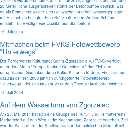
Vielleicht wurde erst heute, am 15. Juli 2014, abgesichts des auf rund
20 Meter Höhe ausgefahrenen Rohrs der Betonpumpe deutlich, was
da als Ersatzneubau der altersschwachen und hochwassergeplagten
mit Holzbohlen belegten Rich-Brücke über den Weißen Schöps
entsteht: Eine völlig neue Qualität aus Stahlbeton!
15. Juli 2014
Mitmachen beim FVKS-Fotowettbewerb
"Unterwegs"
Der Förderverein Kulturstadt Görlitz-Zgorzelec e.V. (FVKS) verfolgt
unter dem Motto "Europa.Konkret.Gemeinsam." das Ziel, den
europäischen Gedanken durch Kultur Kultur zu fördern. Ein Instrument
dazu ist der seit 2008 jährlich durchgeführte Fotowettbewerb
"Unterwegs", der sich im Jahr 2014 dem Thema "Ausblicke" widmet.
14. Juli 2014
Auf dem Wasserturm von Zgorzelec
Am 23. Mai 2014 hat sich eine Gruppe des Kultur- und Heimatvereins
Markersdorf auf den Weg in die Nachbarstadt Zgorzelec begeben. Ziel
war der Wasserturm der Stadtwerke, der den polnischen Stadtteil mit