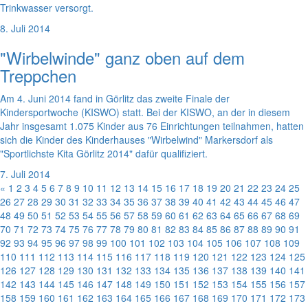
Trinkwasser versorgt.
8. Juli 2014
"Wirbelwinde" ganz oben auf dem
Treppchen
Am 4. Juni 2014 fand in Görlitz das zweite Finale der
Kindersportwoche (KISWO) statt. Bei der KISWO, an der in diesem
Jahr insgesamt 1.075 Kinder aus 76 Einrichtungen teilnahmen, hatten
sich die Kinder des Kinderhauses "Wirbelwind" Markersdorf als
"Sportlichste Kita Görlitz 2014" dafür qualifiziert.
7. Juli 2014
«
1
2
3
4
5
6
7
8
9
10
11
12
13
14
15
16
17
18
19
20
21
22
23
24
25
26
27
28
29
30
31
32
33
34
35
36
37
38
39
40
41
42
43
44
45
46
47
48
49
50
51
52
53
54
55
56
57
58
59
60
61
62
63
64
65
66
67
68
69
70
71
72
73
74
75
76
77
78
79
80
81
82
83
84
85
86
87
88
89
90
91
92
93
94
95
96
97
98
99
100
101
102
103
104
105
106
107
108
109
110
111
112
113
114
115
116
117
118
119
120
121
122
123
124
125
126
127
128
129
130
131
132
133
134
135
136
137
138
139
140
141
142
143
144
145
146
147
148
149
150
151
152
153
154
155
156
157
158
159
160
161
162
163
164
165
166
167
168
169
170
171
172
173