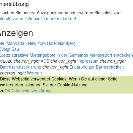
nterstützung
suchen Sie unsere Anzeigenkunden oder werden Sie selbst zum
terstützer der Webseite markersdorf.de
!
Anzeigen
tel Manhattan New York
Hotel Nürnberg
©2026
chevron_right
AGB
chevron_right
Impressum
chevron_right
Datenschutzerklärung
chevron_right
Erklärung zur Barrierefreiheit
chevron_right
Werben
Diese Webseite verwendet Cookies. Wenn Sie auf dieser Seite
weitersurfen, stimmen Sie der Cookie-Nutzung
zu
OK
Datenschutzerklärung