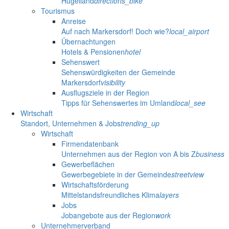
Hügelland
directions_bike
Tourismus
Anreise
Auf nach Markersdorf! Doch wie?
local_airport
Übernachtungen
Hotels & Pensionen
hotel
Sehenswert
Sehenswürdigkeiten der Gemeinde
Markersdorf
visibility
Ausflugsziele in der Region
Tipps für Sehenswertes im Umland
local_see
Wirtschaft
Standort, Unternehmen & Jobs
trending_up
Wirtschaft
Firmendatenbank
Unternehmen aus der Region von A bis Z
business
Gewerbeflächen
Gewerbegebiete in der Gemeinde
streetview
Wirtschaftsförderung
Mittelstandsfreundliches Klima
layers
Jobs
Jobangebote aus der Region
work
Unternehmerverband