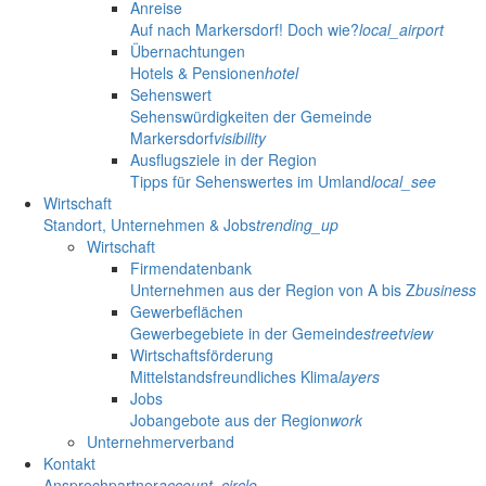
Anreise
Auf nach Markersdorf! Doch wie?
local_airport
Übernachtungen
Hotels & Pensionen
hotel
Sehenswert
Sehenswürdigkeiten der Gemeinde
Markersdorf
visibility
Ausflugsziele in der Region
Tipps für Sehenswertes im Umland
local_see
Wirtschaft
Standort, Unternehmen & Jobs
trending_up
Wirtschaft
Firmendatenbank
Unternehmen aus der Region von A bis Z
business
Gewerbeflächen
Gewerbegebiete in der Gemeinde
streetview
Wirtschaftsförderung
Mittelstandsfreundliches Klima
layers
Jobs
Jobangebote aus der Region
work
Unternehmerverband
Kontakt
Ansprechpartner
account_circle