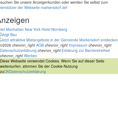
suchen Sie unsere Anzeigenkunden oder werden Sie selbst zum
terstützer der Webseite markersdorf.de
!
Anzeigen
tel Manhattan New York
Hotel Nürnberg
©2026
chevron_right
AGB
chevron_right
Impressum
chevron_right
Datenschutzerklärung
chevron_right
Erklärung zur Barrierefreiheit
chevron_right
Werben
Diese Webseite verwendet Cookies. Wenn Sie auf dieser Seite
weitersurfen, stimmen Sie der Cookie-Nutzung
zu
OK
Datenschutzerklärung