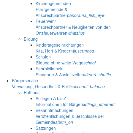
Kirchengemeinden
Pfarrgemeinde &
Ansprechpartner
panorama_fish_eye
Feuerwehr
Ansprechpartner & Neuigkeiten von den
Ortsfeuerwehren
whatshot
Bildung
Kindertageseinrichtungen
Kita, Hort & Kinderhäuser
mood
Schulen
Bildung ohne weite Wege
school
Fahrbibliothek
Standorte & Ausleihzeiten
airport_shuttle
Bürgerservice
Verwaltung, Gesundheit & Politik
account_balance
Rathaus
Anliegen A bis Z
Informationen für Bürger
settings_ethernet
Bekanntmachungen
Veröffentlichungen & Beschlüsse der
Gemeinde
alarm_on
Satzungen