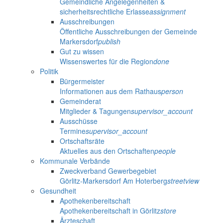
Gemeindliche Angelegenheiten &
sicherheitsrechtliche Erlasse
assignment
Ausschreibungen
Öffentliche Ausschreibungen der Gemeinde
Markersdorf
publish
Gut zu wissen
Wissenswertes für die Region
done
Politik
Bürgermeister
Informationen aus dem Rathaus
person
Gemeinderat
Mitglieder & Tagungen
supervisor_account
Ausschüsse
Termine
supervisor_account
Ortschaftsräte
Aktuelles aus den Ortschaften
people
Kommunale Verbände
Zweckverband Gewerbegebiet
Görlitz-Markersdorf Am Hoterberg
streetview
Gesundheit
Apothekenbereitschaft
Apothekenbereitschaft in Görlitz
store
Ärzteschaft