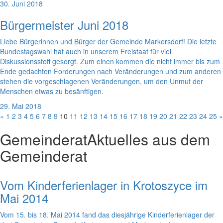
30. Juni 2018
Bürgermeister Juni 2018
Liebe Bürgerinnen und Bürger der Gemeinde Markersdorf! Die letzte
Bundestagswahl hat auch in unserem Freistaat für viel
Diskussionsstoff gesorgt. Zum einen kommen die nicht immer bis zum
Ende gedachten Forderungen nach Veränderungen und zum anderen
stehen die vorgeschlagenen Veränderungen, um den Unmut der
Menschen etwas zu besänftigen.
29. Mai 2018
«
1
2
3
4
5
6
7
8
9
10
11
12
13
14
15
16
17
18
19
20
21
22
23
24
25
»
Gemeinderat
Aktuelles aus dem
Gemeinderat
Vom Kinderferienlager in Krotoszyce im
Mai 2014
Vom 15. bis 18. Mai 2014 fand das diesjährige Kinderferienlager der