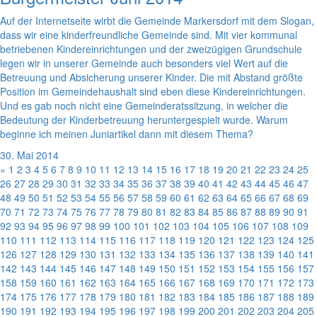
Auf der Internetseite wirbt die Gemeinde Markersdorf mit dem Slogan,
dass wir eine kinderfreundliche Gemeinde sind. Mit vier kommunal
betriebenen Kindereinrichtungen und der zweizügigen Grundschule
legen wir in unserer Gemeinde auch besonders viel Wert auf die
Betreuung und Absicherung unserer Kinder. Die mit Abstand größte
Position im Gemeindehaushalt sind eben diese Kindereinrichtungen.
Und es gab noch nicht eine Gemeinderatssitzung, in welcher die
Bedeutung der Kinderbetreuung heruntergespielt wurde. Warum
beginne ich meinen Juniartikel dann mit diesem Thema?
30. Mai 2014
«
1
2
3
4
5
6
7
8
9
10
11
12
13
14
15
16
17
18
19
20
21
22
23
24
25
26
27
28
29
30
31
32
33
34
35
36
37
38
39
40
41
42
43
44
45
46
47
48
49
50
51
52
53
54
55
56
57
58
59
60
61
62
63
64
65
66
67
68
69
70
71
72
73
74
75
76
77
78
79
80
81
82
83
84
85
86
87
88
89
90
91
92
93
94
95
96
97
98
99
100
101
102
103
104
105
106
107
108
109
110
111
112
113
114
115
116
117
118
119
120
121
122
123
124
125
126
127
128
129
130
131
132
133
134
135
136
137
138
139
140
141
142
143
144
145
146
147
148
149
150
151
152
153
154
155
156
157
158
159
160
161
162
163
164
165
166
167
168
169
170
171
172
173
174
175
176
177
178
179
180
181
182
183
184
185
186
187
188
189
190
191
192
193
194
195
196
197
198
199
200
201
202
203
204
205