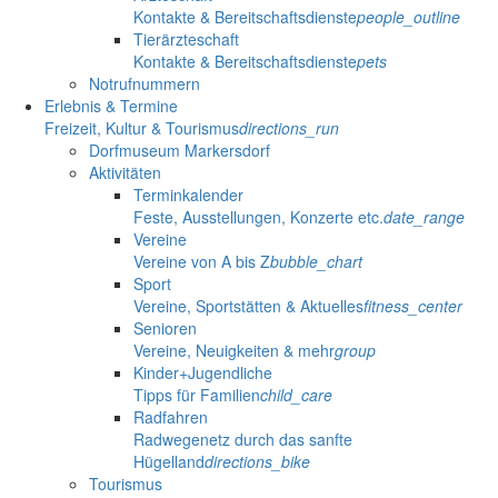
Kontakte & Bereitschaftsdienste
people_outline
Tierärzteschaft
Kontakte & Bereitschaftsdienste
pets
Notrufnummern
Erlebnis & Termine
Freizeit, Kultur & Tourismus
directions_run
Dorfmuseum Markersdorf
Aktivitäten
Terminkalender
Feste, Ausstellungen, Konzerte etc.
date_range
Vereine
Vereine von A bis Z
bubble_chart
Sport
Vereine, Sportstätten & Aktuelles
fitness_center
Senioren
Vereine, Neuigkeiten & mehr
group
Kinder+Jugendliche
Tipps für Familien
child_care
Radfahren
Radwegenetz durch das sanfte
Hügelland
directions_bike
Tourismus