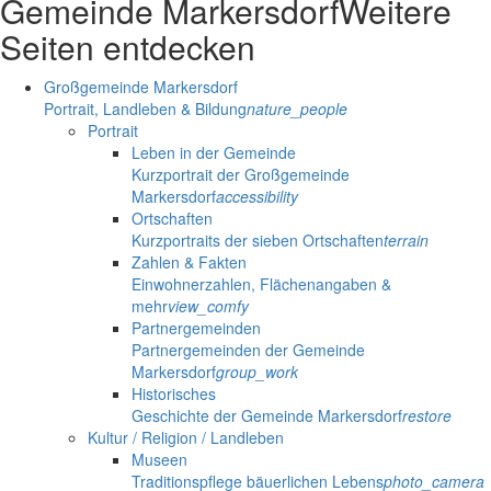
Gemeinde Markersdorf
Weitere
Seiten entdecken
Großgemeinde Markersdorf
Portrait, Landleben & Bildung
nature_people
Portrait
Leben in der Gemeinde
Kurzportrait der Großgemeinde
Markersdorf
accessibility
Ortschaften
Kurzportraits der sieben Ortschaften
terrain
Zahlen & Fakten
Einwohnerzahlen, Flächenangaben &
mehr
view_comfy
Partnergemeinden
Partnergemeinden der Gemeinde
Markersdorf
group_work
Historisches
Geschichte der Gemeinde Markersdorf
restore
Kultur / Religion / Landleben
Museen
Traditionspflege bäuerlichen Lebens
photo_camera