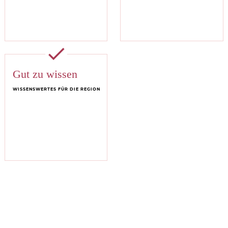
done
Gut zu wissen
WISSENSWERTES FÜR DIE REGION