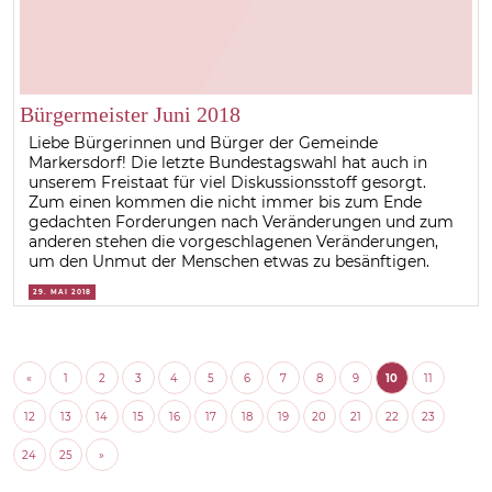
Bürgermeister Juni 2018
Liebe Bürgerinnen und Bürger der Gemeinde
Markersdorf! Die letzte Bundestagswahl hat auch in
unserem Freistaat für viel Diskussionsstoff gesorgt.
Zum einen kommen die nicht immer bis zum Ende
gedachten Forderungen nach Veränderungen und zum
anderen stehen die vorgeschlagenen Veränderungen,
um den Unmut der Menschen etwas zu besänftigen.
29. MAI 2018
«
1
2
3
4
5
6
7
8
9
10
11
12
13
14
15
16
17
18
19
20
21
22
23
24
25
»