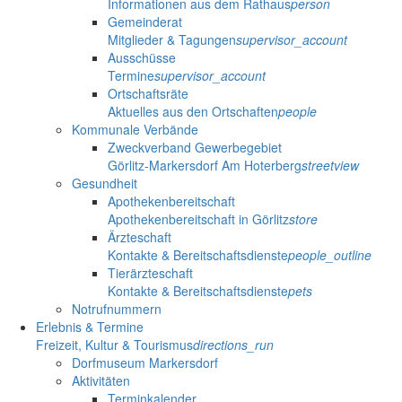
Informationen aus dem Rathaus
person
Gemeinderat
Mitglieder & Tagungen
supervisor_account
Ausschüsse
Termine
supervisor_account
Ortschaftsräte
Aktuelles aus den Ortschaften
people
Kommunale Verbände
Zweckverband Gewerbegebiet
Görlitz-Markersdorf Am Hoterberg
streetview
Gesundheit
Apothekenbereitschaft
Apothekenbereitschaft in Görlitz
store
Ärzteschaft
Kontakte & Bereitschaftsdienste
people_outline
Tierärzteschaft
Kontakte & Bereitschaftsdienste
pets
Notrufnummern
Erlebnis & Termine
Freizeit, Kultur & Tourismus
directions_run
Dorfmuseum Markersdorf
Aktivitäten
Terminkalender