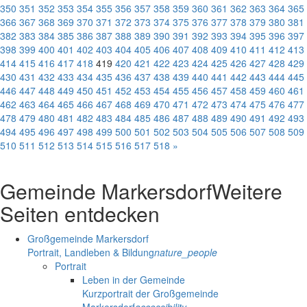
350
351
352
353
354
355
356
357
358
359
360
361
362
363
364
365
366
367
368
369
370
371
372
373
374
375
376
377
378
379
380
381
382
383
384
385
386
387
388
389
390
391
392
393
394
395
396
397
398
399
400
401
402
403
404
405
406
407
408
409
410
411
412
413
414
415
416
417
418
419
420
421
422
423
424
425
426
427
428
429
430
431
432
433
434
435
436
437
438
439
440
441
442
443
444
445
446
447
448
449
450
451
452
453
454
455
456
457
458
459
460
461
462
463
464
465
466
467
468
469
470
471
472
473
474
475
476
477
478
479
480
481
482
483
484
485
486
487
488
489
490
491
492
493
494
495
496
497
498
499
500
501
502
503
504
505
506
507
508
509
510
511
512
513
514
515
516
517
518
»
Gemeinde Markersdorf
Weitere
Seiten entdecken
Großgemeinde Markersdorf
Portrait, Landleben & Bildung
nature_people
Portrait
Leben in der Gemeinde
Kurzportrait der Großgemeinde