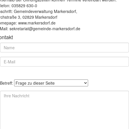
lefon: 035829 630-0
schrift: Gemeindeverwaltung Markersdorf,
rchstraße 3, 02829 Markersdorf
mepage: www.markersdorf.de
Mail: sekretariat@gemeinde-markersdorf.de
ontakt
Betreff: