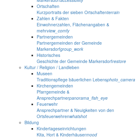
Markersdorf
accessibility
Ortschaften
Kurzportraits der sieben Ortschaften
terrain
Zahlen & Fakten
Einwohnerzahlen, Flächenangaben &
mehr
view_comfy
Partnergemeinden
Partnergemeinden der Gemeinde
Markersdorf
group_work
Historisches
Geschichte der Gemeinde Markersdorf
restore
Kultur / Religion / Landleben
Museen
Traditionspflege bäuerlichen Lebens
photo_camera
Kirchengemeinden
Pfarrgemeinde &
Ansprechpartner
panorama_fish_eye
Feuerwehr
Ansprechpartner & Neuigkeiten von den
Ortsfeuerwehren
whatshot
Bildung
Kindertageseinrichtungen
Kita, Hort & Kinderhäuser
mood