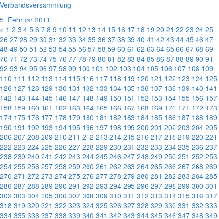
Verbandsversammlung
5. Februar 2011
«
1
2
3
4
5
6
7
8
9
10
11
12
13
14
15
16
17
18
19
20
21
22
23
24
25
26
27
28
29
30
31
32
33
34
35
36
37
38
39
40
41
42
43
44
45
46
47
48
49
50
51
52
53
54
55
56
57
58
59
60
61
62
63
64
65
66
67
68
69
70
71
72
73
74
75
76
77
78
79
80
81
82
83
84
85
86
87
88
89
90
91
92
93
94
95
96
97
98
99
100
101
102
103
104
105
106
107
108
109
110
111
112
113
114
115
116
117
118
119
120
121
122
123
124
125
126
127
128
129
130
131
132
133
134
135
136
137
138
139
140
141
142
143
144
145
146
147
148
149
150
151
152
153
154
155
156
157
158
159
160
161
162
163
164
165
166
167
168
169
170
171
172
173
174
175
176
177
178
179
180
181
182
183
184
185
186
187
188
189
190
191
192
193
194
195
196
197
198
199
200
201
202
203
204
205
206
207
208
209
210
211
212
213
214
215
216
217
218
219
220
221
222
223
224
225
226
227
228
229
230
231
232
233
234
235
236
237
238
239
240
241
242
243
244
245
246
247
248
249
250
251
252
253
254
255
256
257
258
259
260
261
262
263
264
265
266
267
268
269
270
271
272
273
274
275
276
277
278
279
280
281
282
283
284
285
286
287
288
289
290
291
292
293
294
295
296
297
298
299
300
301
302
303
304
305
306
307
308
309
310
311
312
313
314
315
316
317
318
319
320
321
322
323
324
325
326
327
328
329
330
331
332
333
334
335
336
337
338
339
340
341
342
343
344
345
346
347
348
349