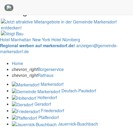
Anzeigen
Hotel Manhattan New York
Hotel Nürnberg
Regional werben auf markersdorf.de!
anzeigen@gemeinde-
markersdorf.de
Home
chevron_right
Bürgerservice
chevron_right
Rathaus
Markersdorf
Deutsch-Paulsdorf
Holtendorf
Gersdorf
Friedersdorf
Pfaffendorf
Jauernick-Buschbach