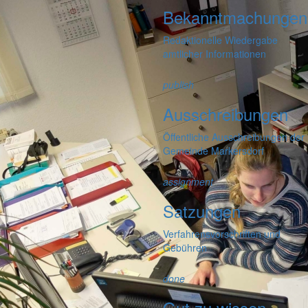
Bekanntmachungen
Redaktionelle Wiedergabe
amtlicher Informationen
publish
Ausschreibungen
Öffentliche Ausschreibungen der
Gemeinde Markersdorf
assignment
Satzungen
Verfahrensvorschriften und
Gebühren
done
Gut zu wissen