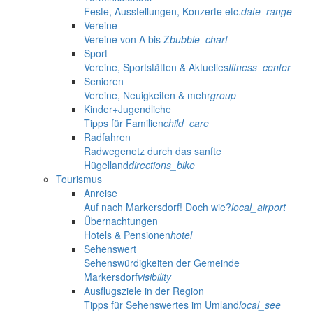
Feste, Ausstellungen, Konzerte etc.
date_range
Vereine
Vereine von A bis Z
bubble_chart
Sport
Vereine, Sportstätten & Aktuelles
fitness_center
Senioren
Vereine, Neuigkeiten & mehr
group
Kinder+Jugendliche
Tipps für Familien
child_care
Radfahren
Radwegenetz durch das sanfte
Hügelland
directions_bike
Tourismus
Anreise
Auf nach Markersdorf! Doch wie?
local_airport
Übernachtungen
Hotels & Pensionen
hotel
Sehenswert
Sehenswürdigkeiten der Gemeinde
Markersdorf
visibility
Ausflugsziele in der Region
Tipps für Sehenswertes im Umland
local_see