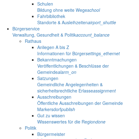
Schulen
Bildung ohne weite Wege
school
Fahrbibliothek
Standorte & Ausleihzeiten
airport_shuttle
Bürgerservice
Verwaltung, Gesundheit & Politik
account_balance
Rathaus
Anliegen A bis Z
Informationen für Bürger
settings_ethernet
Bekanntmachungen
Veröffentlichungen & Beschlüsse der
Gemeinde
alarm_on
Satzungen
Gemeindliche Angelegenheiten &
sicherheitsrechtliche Erlasse
assignment
Ausschreibungen
Öffentliche Ausschreibungen der Gemeinde
Markersdorf
publish
Gut zu wissen
Wissenswertes für die Region
done
Politik
Bürgermeister