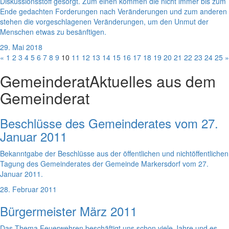
Diskussionsstoff gesorgt. Zum einen kommen die nicht immer bis zum
Ende gedachten Forderungen nach Veränderungen und zum anderen
stehen die vorgeschlagenen Veränderungen, um den Unmut der
Menschen etwas zu besänftigen.
29. Mai 2018
«
1
2
3
4
5
6
7
8
9
10
11
12
13
14
15
16
17
18
19
20
21
22
23
24
25
»
Gemeinderat
Aktuelles aus dem
Gemeinderat
Beschlüsse des Gemeinderates vom 27.
Januar 2011
Bekanntgabe der Beschlüsse aus der öffentlichen und nichtöffentlichen
Tagung des Gemeinderates der Gemeinde Markersdorf vom 27.
Januar 2011.
28. Februar 2011
Bürgermeister März 2011
Das Thema Feuerwehren beschäftigt uns schon viele Jahre und es