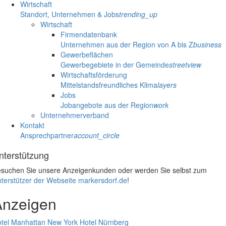
Wirtschaft
Standort, Unternehmen & Jobs
trending_up
Wirtschaft
Firmendatenbank
Unternehmen aus der Region von A bis Z
business
Gewerbeflächen
Gewerbegebiete in der Gemeinde
streetview
Wirtschaftsförderung
Mittelstandsfreundliches Klima
layers
Jobs
Jobangebote aus der Region
work
Unternehmerverband
Kontakt
Ansprechpartner
account_circle
nterstützung
suchen Sie unsere Anzeigenkunden oder werden Sie selbst zum
terstützer der Webseite markersdorf.de
!
Anzeigen
tel Manhattan New York
Hotel Nürnberg