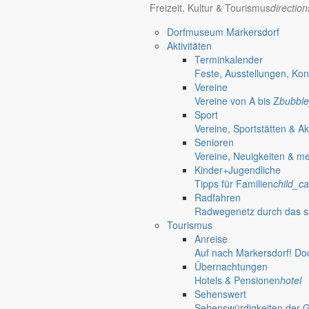
Freizeit, Kultur & Tourismus
directio
Dorfmuseum Markersdorf
Aktivitäten
Terminkalender
Feste, Ausstellungen, Kon
Vereine
Vereine von A bis Z
bubble
Sport
Vereine, Sportstätten & Ak
Senioren
Vereine, Neuigkeiten & m
Kinder+Jugendliche
Tipps für Familien
child_ca
Radfahren
Radwegenetz durch das s
Tourismus
Anreise
Auf nach Markersdorf! Do
Übernachtungen
Hotels & Pensionen
hotel
Sehenswert
Gersdorf
Sehenswürdigkeiten der 