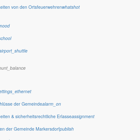
eiten von den Ortsfeuerwehren
whatshot
mood
school
airport_shuttle
ount_balance
ettings_ethernet
chlüsse der Gemeinde
alarm_on
ten & sicherheitsrechtliche Erlasse
assignment
gen der Gemeinde Markersdorf
publish