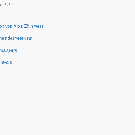
ng_up
n von A bis Z
business
meinde
streetview
ima
layers
on
work