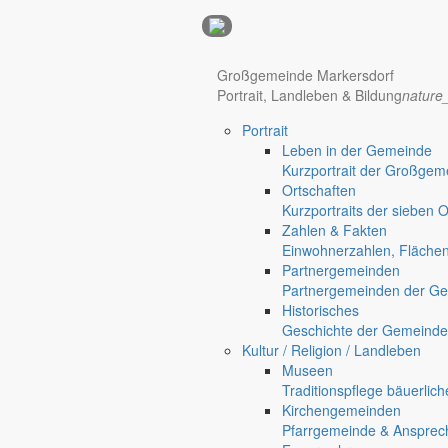
Anzeigen
Hotel Manhattan New York
Hotel Nürnberg
Großgemeinde Markersdorf
Portrait, Landleben & Bildung
nature
Portrait
Regional werben auf markersdorf.de!
anzeigen@gemeinde-markers
Leben in der Gemeinde
Kurzportrait der Großgem
Home
Ortschaften
chevron_right
Bürgerservice
Kurzportraits der sieben 
chevron_right
Rathaus
Zahlen & Fakten
Markersdorf
Einwohnerzahlen, Fläche
Deutsch-Paulsdorf
Partnergemeinden
Holtendorf
Partnergemeinden der Ge
Historisches
Geschichte der Gemeinde
Kultur / Religion / Landleben
Museen
Traditionspflege bäuerlic
Kirchengemeinden
Pfarrgemeinde & Ansprec