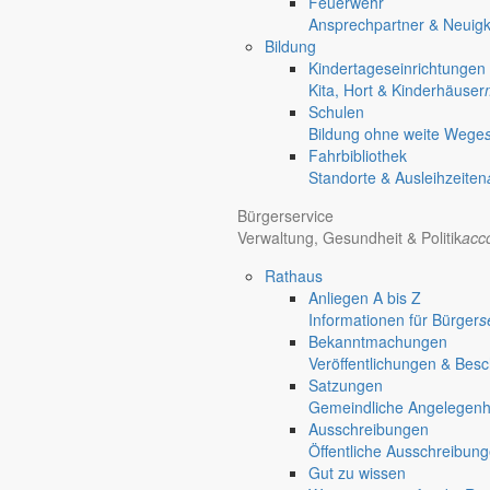
Feuerwehr
Ansprechpartner & Neuigk
Bildung
Kindertageseinrichtungen
Kita, Hort & Kinderhäuser
Schulen
Bildung ohne weite Wege
Fahrbibliothek
Standorte & Ausleihzeiten
Bürgerservice
Verwaltung, Gesundheit & Politik
acc
Rathaus
Anliegen A bis Z
Informationen für Bürger
s
Bekanntmachungen
Veröffentlichungen & Bes
Satzungen
Gemeindliche Angelegenhei
Ausschreibungen
Öffentliche Ausschreibun
Gut zu wissen