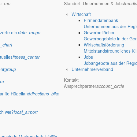
ns_run
Standort, Unternehmen & Jobs
trendi
Wirtschaft
Firmendatenbank
Unternehmen aus der Regio
zerte etc.
date_range
Gewerbeflächen
Gewerbegebiete in der Ge
_chart
Wirtschaftsförderung
Mittelstandsfreundliches Kl
tuelles
fitness_center
Jobs
Jobangebote aus der Regi
ehr
group
Unternehmerverband
Kontakt
re
Ansprechpartner
account_circle
anfte Hügelland
directions_bike
ch wie?
local_airport
Gemeinde Markersdorf
visibility