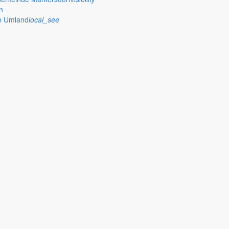
n
im Umland
local_see