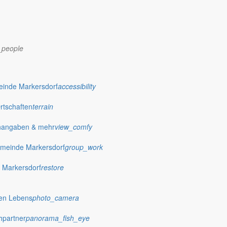
_people
dorf.de
einde Markersdorf
accessibility
Ortschaften
terrain
nangaben & mehr
view_comfy
meinde Markersdorf
group_work
 Markersdorf
restore
hen Lebens
photo_camera
hpartner
panorama_fish_eye