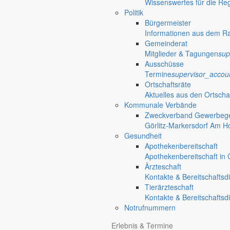
Wissenswertes für die Re
Politik
Bürgermeister
Informationen aus dem R
Gemeinderat
Mitglieder & Tagungen
sup
Ausschüsse
Termine
supervisor_accou
Ortschaftsräte
Aktuelles aus den Ortscha
Kommunale Verbände
Zweckverband Gewerbege
Görlitz-Markersdorf Am H
Gesundheit
Apothekenbereitschaft
Apothekenbereitschaft in G
Ärzteschaft
Kontakte & Bereitschaftsd
Tierärzteschaft
Kontakte & Bereitschaftsd
Notrufnummern
Erlebnis & Termine