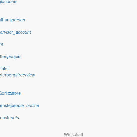
gion
done
athaus
person
ervisor_account
nt
ften
people
biet
oterberg
streetview
örlitz
store
ienste
people_outline
ienste
pets
Wirtschaft