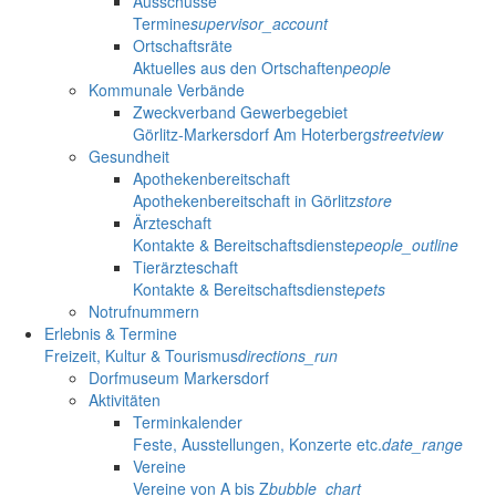
Ausschüsse
Termine
supervisor_account
Ortschaftsräte
Aktuelles aus den Ortschaften
people
Kommunale Verbände
Zweckverband Gewerbegebiet
Görlitz-Markersdorf Am Hoterberg
streetview
Gesundheit
Apothekenbereitschaft
Apothekenbereitschaft in Görlitz
store
Ärzteschaft
Kontakte & Bereitschaftsdienste
people_outline
Tierärzteschaft
Kontakte & Bereitschaftsdienste
pets
Notrufnummern
Erlebnis & Termine
Freizeit, Kultur & Tourismus
directions_run
Dorfmuseum Markersdorf
Aktivitäten
Terminkalender
Feste, Ausstellungen, Konzerte etc.
date_range
Vereine
Vereine von A bis Z
bubble_chart