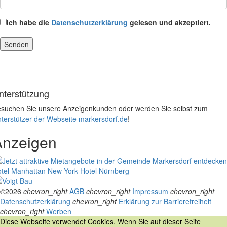
Ich habe die
Datenschutzerklärung
gelesen und akzeptiert.
nterstützung
suchen Sie unsere Anzeigenkunden oder werden Sie selbst zum
terstützer der Webseite markersdorf.de
!
Anzeigen
tel Manhattan New York
Hotel Nürnberg
©2026
chevron_right
AGB
chevron_right
Impressum
chevron_right
Datenschutzerklärung
chevron_right
Erklärung zur Barrierefreiheit
chevron_right
Werben
Diese Webseite verwendet Cookies. Wenn Sie auf dieser Seite