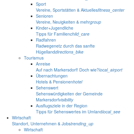
Sport
Vereine, Sportstätten & Aktuelles
fitness_center
Senioren
Vereine, Neuigkeiten & mehr
group
Kinder+Jugendliche
Tipps für Familien
child_care
Radfahren
Radwegenetz durch das sanfte
Hügelland
directions_bike
Tourismus
Anreise
Auf nach Markersdorf! Doch wie?
local_airport
Übernachtungen
Hotels & Pensionen
hotel
Sehenswert
Sehenswürdigkeiten der Gemeinde
Markersdorf
visibility
Ausflugsziele in der Region
Tipps für Sehenswertes im Umland
local_see
Wirtschaft
Standort, Unternehmen & Jobs
trending_up
Wirtschaft