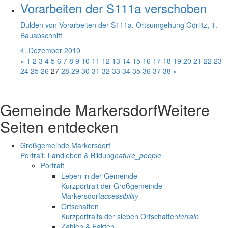
Vorarbeiten der S111a verschoben
Dulden von Vorarbeiten der S111a, Ortsumgehung Görlitz, 1.
Bauabschnitt
4. Dezember 2010
«
1
2
3
4
5
6
7
8
9
10
11
12
13
14
15
16
17
18
19
20
21
22
23
24
25
26
27
28
29
30
31
32
33
34
35
36
37
38
»
Gemeinde Markersdorf
Weitere
Seiten entdecken
Großgemeinde Markersdorf
Portrait, Landleben & Bildung
nature_people
Portrait
Leben in der Gemeinde
Kurzportrait der Großgemeinde
Markersdorf
accessibility
Ortschaften
Kurzportraits der sieben Ortschaften
terrain
Zahlen & Fakten