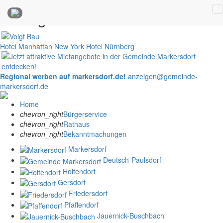
Anzeigen
Hotel Manhattan New York
Hotel Nürnberg
Regional werben auf markersdorf.de!
anzeigen@gemeinde-
markersdorf.de
Home
chevron_right
Bürgerservice
chevron_right
Rathaus
chevron_right
Bekanntmachungen
Markersdorf
Deutsch-Paulsdorf
Holtendorf
Gersdorf
Friedersdorf
Pfaffendorf
Jauernick-Buschbach