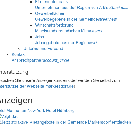
Firmendatenbank
Unternehmen aus der Region von A bis Z
business
Gewerbeflächen
Gewerbegebiete in der Gemeinde
streetview
Wirtschaftsförderung
Mittelstandsfreundliches Klima
layers
Jobs
Jobangebote aus der Region
work
Unternehmerverband
Kontakt
Ansprechpartner
account_circle
nterstützung
suchen Sie unsere Anzeigenkunden oder werden Sie selbst zum
terstützer der Webseite markersdorf.de
!
Anzeigen
tel Manhattan New York
Hotel Nürnberg