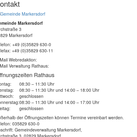
ontakt
emeinde Markersdorf
rchstraße 3
829 Markersdorf
lefon: +49 (0)35829 630-0
lefax: +49 (0)35829 630-11
Mail Webredaktion:
Mail Verwaltung Rathaus:
ffnungszeiten Rathaus
ntag:
08:30 – 11:30 Uhr
enstag:
08:30 – 11:30 Uhr und 14:00 – 18:00 Uhr
ttwoch:
geschlossen
nnerstag:
08:30 – 11:30 Uhr und 14:00 – 17:00 Uhr
eitag:
geschlossen
ßerhalb der Öffnungszeiten können Termine vereinbart werden.
lefon: 035829 630-0
schrift: Gemeindeverwaltung Markersdorf,
rchstraße 3, 02829 Markersdorf