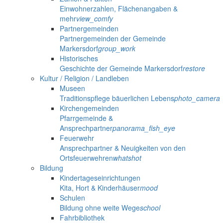
Einwohnerzahlen, Flächenangaben &
mehr
view_comfy
Partnergemeinden
Partnergemeinden der Gemeinde
Markersdorf
group_work
Historisches
Geschichte der Gemeinde Markersdorf
restore
Kultur / Religion / Landleben
Museen
Traditionspflege bäuerlichen Lebens
photo_camera
Kirchengemeinden
Pfarrgemeinde &
Ansprechpartner
panorama_fish_eye
Feuerwehr
Ansprechpartner & Neuigkeiten von den
Ortsfeuerwehren
whatshot
Bildung
Kindertageseinrichtungen
Kita, Hort & Kinderhäuser
mood
Schulen
Bildung ohne weite Wege
school
Fahrbibliothek