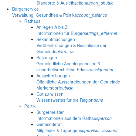
Standorte & Ausleihzeiten
airport_shuttle
Bürgerservice
Verwaltung, Gesundheit & Politik
account_balance
Rathaus
Anliegen A bis Z
Informationen für Bürger
settings_ethernet
Bekanntmachungen
Veröffentlichungen & Beschlüsse der
Gemeinde
alarm_on
Satzungen
Gemeindliche Angelegenheiten &
sicherheitsrechtliche Erlasse
assignment
Ausschreibungen
Öffentliche Ausschreibungen der Gemeinde
Markersdorf
publish
Gut zu wissen
Wissenswertes für die Region
done
Politik
Bürgermeister
Informationen aus dem Rathaus
person
Gemeinderat
Mitglieder & Tagungen
supervisor_account