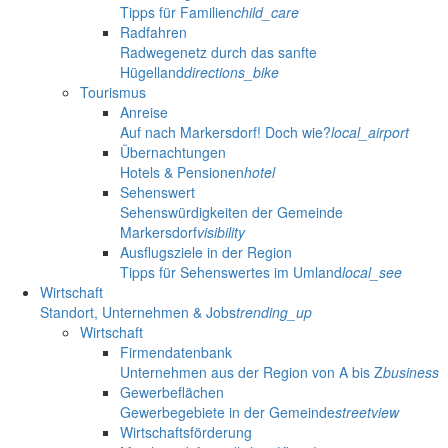
Tipps für Familien
child_care
Radfahren
Radwegenetz durch das sanfte
Hügelland
directions_bike
Tourismus
Anreise
Auf nach Markersdorf! Doch wie?
local_airport
Übernachtungen
Hotels & Pensionen
hotel
Sehenswert
Sehenswürdigkeiten der Gemeinde
Markersdorf
visibility
Ausflugsziele in der Region
Tipps für Sehenswertes im Umland
local_see
Wirtschaft
Standort, Unternehmen & Jobs
trending_up
Wirtschaft
Firmendatenbank
Unternehmen aus der Region von A bis Z
business
Gewerbeflächen
Gewerbegebiete in der Gemeinde
streetview
Wirtschaftsförderung