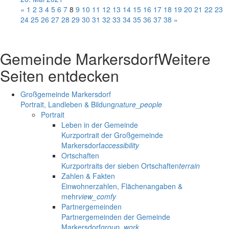
«
1
2
3
4
5
6
7
8
9
10
11
12
13
14
15
16
17
18
19
20
21
22
23
24
25
26
27
28
29
30
31
32
33
34
35
36
37
38
»
Gemeinde Markersdorf
Weitere
Seiten entdecken
Großgemeinde Markersdorf
Portrait, Landleben & Bildung
nature_people
Portrait
Leben in der Gemeinde
Kurzportrait der Großgemeinde
Markersdorf
accessibility
Ortschaften
Kurzportraits der sieben Ortschaften
terrain
Zahlen & Fakten
Einwohnerzahlen, Flächenangaben &
mehr
view_comfy
Partnergemeinden
Partnergemeinden der Gemeinde
Markersdorf
group_work