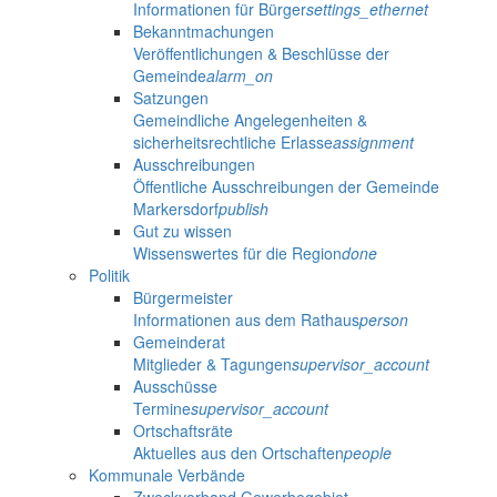
Informationen für Bürger
settings_ethernet
Bekanntmachungen
Veröffentlichungen & Beschlüsse der
Gemeinde
alarm_on
Satzungen
Gemeindliche Angelegenheiten &
sicherheitsrechtliche Erlasse
assignment
Ausschreibungen
Öffentliche Ausschreibungen der Gemeinde
Markersdorf
publish
Gut zu wissen
Wissenswertes für die Region
done
Politik
Bürgermeister
Informationen aus dem Rathaus
person
Gemeinderat
Mitglieder & Tagungen
supervisor_account
Ausschüsse
Termine
supervisor_account
Ortschaftsräte
Aktuelles aus den Ortschaften
people
Kommunale Verbände
Zweckverband Gewerbegebiet