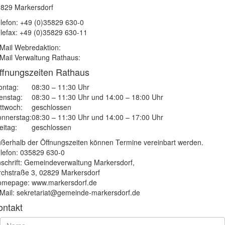
829 Markersdorf
lefon: +49 (0)35829 630-0
lefax: +49 (0)35829 630-11
Mail Webredaktion:
Mail Verwaltung Rathaus:
ffnungszeiten Rathaus
ntag:
08:30 – 11:30 Uhr
enstag:
08:30 – 11:30 Uhr und 14:00 – 18:00 Uhr
ttwoch:
geschlossen
nnerstag:
08:30 – 11:30 Uhr und 14:00 – 17:00 Uhr
eitag:
geschlossen
ßerhalb der Öffnungszeiten können Termine vereinbart werden.
lefon: 035829 630-0
schrift: Gemeindeverwaltung Markersdorf,
rchstraße 3, 02829 Markersdorf
mepage: www.markersdorf.de
Mail: sekretariat@gemeinde-markersdorf.de
ontakt