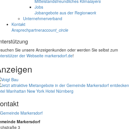
Mittelstandsfreundliches Klima
layers
Jobs
Jobangebote aus der Region
work
Unternehmerverband
Kontakt
Ansprechpartner
account_circle
nterstützung
suchen Sie unsere Anzeigenkunden oder werden Sie selbst zum
terstützer der Webseite markersdorf.de
!
Anzeigen
tel Manhattan New York
Hotel Nürnberg
ontakt
emeinde Markersdorf
rchstraße 3