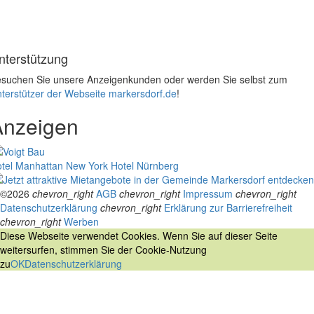
nterstützung
suchen Sie unsere Anzeigenkunden oder werden Sie selbst zum
terstützer der Webseite markersdorf.de
!
Anzeigen
tel Manhattan New York
Hotel Nürnberg
©2026
chevron_right
AGB
chevron_right
Impressum
chevron_right
Datenschutzerklärung
chevron_right
Erklärung zur Barrierefreiheit
chevron_right
Werben
Diese Webseite verwendet Cookies. Wenn Sie auf dieser Seite
weitersurfen, stimmen Sie der Cookie-Nutzung
zu
OK
Datenschutzerklärung