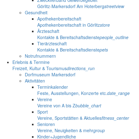
Görlitz-Markersdorf Am Hoterberg
streetview
Gesundheit
Apothekenbereitschaft
Apothekenbereitschaft in Görlitz
store
Ärzteschaft
Kontakte & Bereitschaftsdienste
people_outline
Tierärzteschaft
Kontakte & Bereitschaftsdienste
pets
Notrufnummern
Erlebnis & Termine
Freizeit, Kultur & Tourismus
directions_run
Dorfmuseum Markersdorf
Aktivitäten
Terminkalender
Feste, Ausstellungen, Konzerte etc.
date_range
Vereine
Vereine von A bis Z
bubble_chart
Sport
Vereine, Sportstätten & Aktuelles
fitness_center
Senioren
Vereine, Neuigkeiten & mehr
group
Kinder+Jugendliche