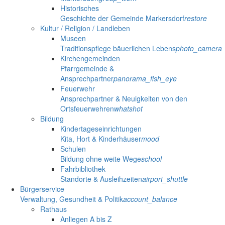
Historisches
Geschichte der Gemeinde Markersdorf
restore
Kultur / Religion / Landleben
Museen
Traditionspflege bäuerlichen Lebens
photo_camera
Kirchengemeinden
Pfarrgemeinde &
Ansprechpartner
panorama_fish_eye
Feuerwehr
Ansprechpartner & Neuigkeiten von den
Ortsfeuerwehren
whatshot
Bildung
Kindertageseinrichtungen
Kita, Hort & Kinderhäuser
mood
Schulen
Bildung ohne weite Wege
school
Fahrbibliothek
Standorte & Ausleihzeiten
airport_shuttle
Bürgerservice
Verwaltung, Gesundheit & Politik
account_balance
Rathaus
Anliegen A bis Z