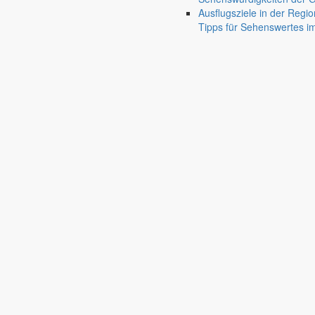
Ausflugsziele in der Regio
In der Januar-Ausgabe 2022 des Schöpsboten ist die "Festsetz
Tipps für Sehenswertes 
25. Januar 2022
Afrikanische Schweinepest
Landkreis Görlitz jetzt Sperrzone II
Die Landesdirektion Sachsen hat am 19. Februar 2022 eine Neuf
20. Januar 2022
Berzdorfer See
Geltungsbereich des Bebauungsplane
Redaktionelle Wiedergabe der Bekanntmachung über die Änder
11. Januar 2022
Berzdorfer See
Bebauungsplan für Ferienhaussiedlung