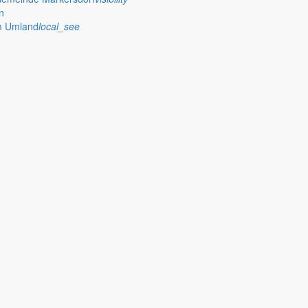
n
ung der Grundsteuer durch öffentliche Bekanntmachung" bekanntgemach
im Umland
local_see
assung der Allgemeinverfügung zur Bekämpfung der Afrikanischen Schwe
s »BS 03 – ehemalige Tagesanlagen Tageb
ung des Geltungsbereiches des Bebauungsplanes "BS 03 – ehemalige
 Tauchritz aufgehoben