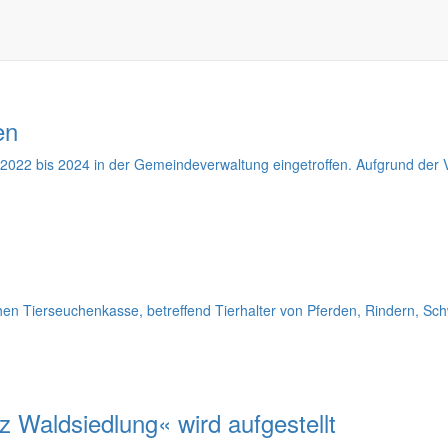
ung Tauchritz" am Berzdorfer See wurde aufgehoben. Hier die redak
en
022 bis 2024 in der Gemeindeverwaltung eingetroffen. Aufgrund der Ve
n Tierseuchenkasse, betreffend Tierhalter von Pferden, Rindern, Sch
Waldsiedlung« wird aufgestellt