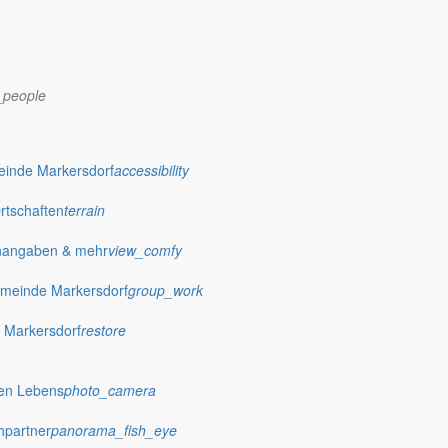
_people
einde Markersdorf
accessibility
Ortschaften
terrain
nangaben & mehr
view_comfy
dorf.de
meinde Markersdorf
group_work
 Markersdorf
restore
hen Lebens
photo_camera
hpartner
panorama_fish_eye