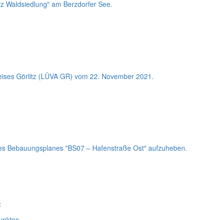
z Waldsiedlung" am Berzdorfer See.
reises Görlitz (LÜVA GR) vom 22. November 2021.
des Bebauungsplanes "BS07 – Hafenstraße Ost" aufzuheben.
«
unktes.