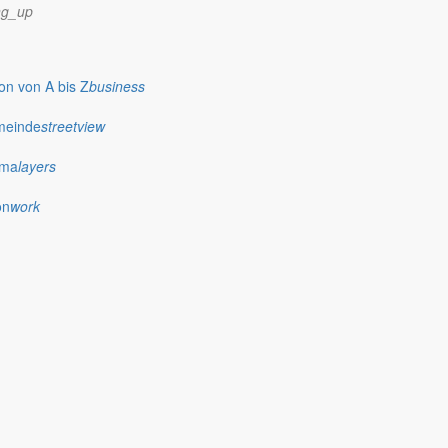
ng_up
gen zweiten Wahlgang am 03.07.2022 in der Gemeinde Markersdorf.
n von A bis Z
business
meinde
streetview
ima
layers
is zum 14. April 2022 in Zittau zur Einsichtnahme aus.
on
work
ung bestimmt werden. Der Grenztermin ist am 14. März 2022.