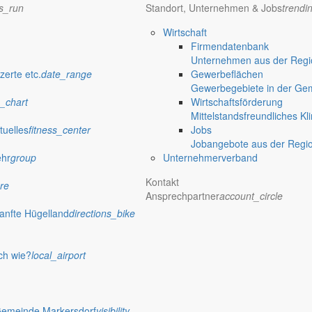
ster/Landrat
ns_run
Standort, Unternehmen & Jobs
trendi
r Wahl zum Bürgermeister/Landrat am 12.06.2022 und für einen etwai
Wirtschaft
Firmendatenbank
Unternehmen aus der Regio
zerte etc.
date_range
Gewerbeflächen
Gewerbegebiete in der Ge
Grenzbestimmung und Abmarkung
_chart
Wirtschaftsförderung
Mittelstandsfreundliches Kl
in der Gemarkung Markersdorf, Flur 11, Flurstück 107/5, liegen noch b
tuelles
fitness_center
Jobs
Jobangebote aus der Regi
ehr
group
Unternehmerverband
Kontakt
re
Ansprechpartner
account_circle
ermins
anfte Hügelland
directions_bike
f/ Gemarkung Markersdorf Flur 11 sollen durch eine Katastervermess
ch wie?
local_airport
Gemeinde Markersdorf
visibility