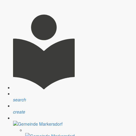
t worden. Hier nun die redaktionelle Wiedergabe.
inepest erlassen. Betroffen ist u.a. der gesamte Landkreis Görlitz.
au Berzdorf« geändert
 Tagesanlagen Tagebau Berzdorf" am Berzdorfer See.
search
create