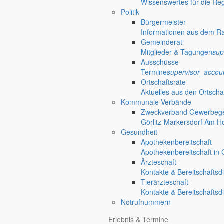
Wissenswertes für die Re
Einladungschreiben, vorbereitende Unterlagen, Beschlüsse und Protok
Politik
Bürgermeister
Informationen aus dem R
Gemeinderat
Mitglieder & Tagungen
sup
Zwei Kandidaten
Ausschüsse
Termine
supervisor_accou
Wahl 2022 zum Bürgermeister der Ge
Ortschaftsräte
Aktuelles aus den Ortscha
Redaktionelle Wiedergabe der öffentlichen Bekanntmachung de
Kommunale Verbände
25. April 2022
Zweckverband Gewerbege
Görlitz-Markersdorf Am H
Berzdorfer See
Gesundheit
Apothekenbereitschaft
Erneute Beteiligung der Öffentlichkei
Apothekenbereitschaft in G
Ärzteschaft
Bekanntmachung über die erneute Öffentlichkeitsbeteiligung 
Kontakte & Bereitschaftsd
Tierärzteschaft
11. April 2022
Kontakte & Bereitschaftsd
Notrufnummern
Wahlen in Markersdorf
Erlebnis & Termine