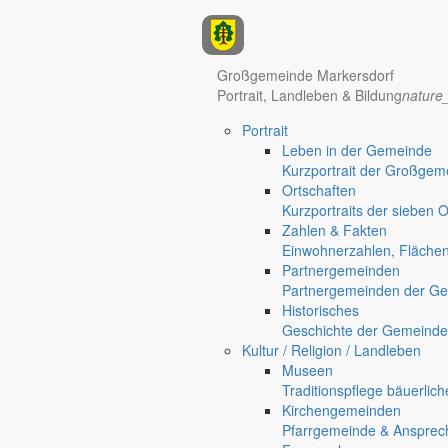
Anzeigen
Großgemeinde Markersdorf
Portrait, Landleben & Bildung
nature
Portrait
Leben in der Gemeinde
Kurzportrait der Großgem
Ortschaften
Kurzportraits der sieben 
Zahlen & Fakten
Hotel Manhattan New York
Hotel Nürnberg
Einwohnerzahlen, Fläche
Partnergemeinden
Regional werben auf markersdorf.de!
anzeigen@gemeinde-markers
Partnergemeinden der Ge
Home
Historisches
chevron_right
Bürgerservice
Geschichte der Gemeinde
chevron_right
Rathaus
Kultur / Religion / Landleben
chevron_right
Bekanntmachungen
Museen
Traditionspflege bäuerlic
Markersdorf
Kirchengemeinden
Deutsch-Paulsdorf
Pfarrgemeinde & Ansprec
Holtendorf