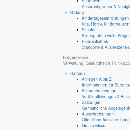
Feuerwehr
Gersdorf
Ansprechpartner & Neuigk
Friedersdorf
Bildung
Kindertageseinrichtungen
Pfaffendorf
Kita, Hort & Kinderhäuser
Jauernick-Buschbach
Schulen
Bekanntmachungen
Bildung ohne weite Wege
Fahrbibliothek
Standorte & Ausleihzeiten
Redaktionelle Wiedergabe amtlicher Informationen
Basis für die amtlichen Veröffentlichungen ist die Bekanntmachungssa
Bürgerservice
Bekanntgaben für die Gemeinde Markersdorf.
Verwaltung, Gesundheit & Politik
acc
Amtliche Bekanntmachungen der Gemeinde Markersdorf erfolgen jeweils 
Rathaus
Anliegen A bis Z
Jahresabschlüsse der Gemeinde
Informationen für Bürger
s
Bekanntmachungen
Jahresabschluss 2013 (PDF-Download)
Veröffentlichungen & Bes
Satzungen
Jahresabschluss 2014 (PDF-Download)
Gemeindliche Angelegenhei
Ausschreibungen
Bekanntmachungen
Redaktionell
Öffentliche Ausschreibun
Gut zu wissen
Bekanntmachungen im Zusammenhang mit den Tagungen des Gem