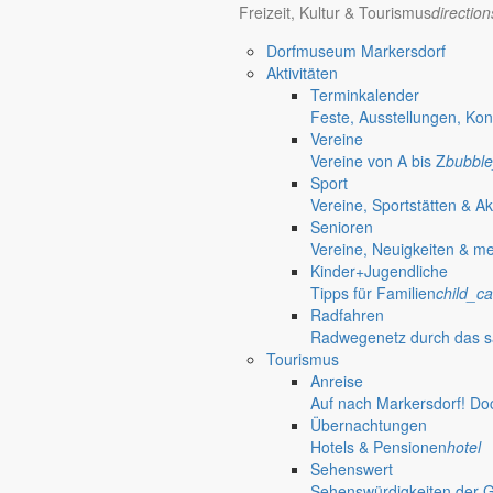
Durchführung der Wahl zum Bürgermei
Freizeit, Kultur & Tourismus
directio
Redaktionelle Wiedergabe der öffentlichen Bekanntmachung zu
Dorfmuseum Markersdorf
9. März 2022
Aktivitäten
Terminkalender
Einsichtnahme
Feste, Ausstellungen, Kon
Vereine
Offenlegung von Ergebnissen einer 
Vereine von A bis Z
bubble
Sport
Die vermessungstechnischen Unterlagen zur Katastervermessung 
Vereine, Sportstätten & Ak
Senioren
2. März 2022
Vereine, Neuigkeiten & m
Kinder+Jugendliche
Katastervermessung
Tipps für Familien
child_ca
Radfahren
Öffentliche Ankündigung eines Grenzt
Radwegenetz durch das s
Tourismus
Die Grenzen des Flurstückes 107/5 in der Gemeinde Markersdor
Anreise
2. März 2022
Auf nach Markersdorf! Do
Übernachtungen
Das Steueramt informiert
Hotels & Pensionen
hotel
Sehenswert
Festsetzung der Grundsteuer
Sehenswürdigkeiten der 