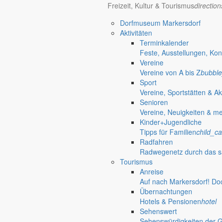
Freizeit, Kultur & Tourismus
directio
Dorfmuseum Markersdorf
Aktivitäten
Terminkalender
Feste, Ausstellungen, Kon
Vereine
Vereine von A bis Z
bubble
Sport
Auf zu neuen Ufern
Vereine, Sportstätten & Ak
Senioren
Planungsverband Berzdorfer See
Vereine, Neuigkeiten & m
Kinder+Jugendliche
alarm_on
Tipps für Familien
child_ca
Radfahren
Bekanntmachungen
Radwegenetz durch das s
Tourismus
Redaktionelle Wiedergabe amtlicher Informationen
Anreise
location_on
Auf nach Markersdorf! Do
Übernachtungen
Rathaus
Hotels & Pensionen
hotel
Sehenswert
Informationen aus dem Rathaus
Sehenswürdigkeiten der 