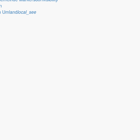
n
im Umland
local_see
esem Themenbereich
17 „Parkplatz Am See“ am Berzdorfer Se
planes BS 17 „Parkplatz Am See“ am Berzdorfer See im Ortsteil H
ste öffentliche Gemeinderatssitzung statt.
wes GmbH