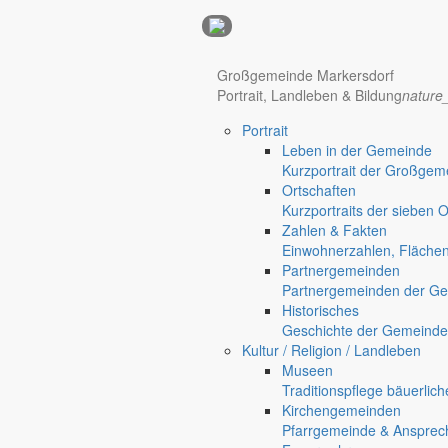
Anzeigen
Großgemeinde Markersdorf
Portrait, Landleben & Bildung
nature
Hotel Manhattan New York
Hotel Nürnberg
Portrait
Regional werben auf markersdorf.de!
anzeigen@gemeinde-markers
Leben in der Gemeinde
Home
Kurzportrait der Großgem
Markersdorf
Ortschaften
Deutsch-Paulsdorf
Kurzportraits der sieben 
Holtendorf
Zahlen & Fakten
Gersdorf
Einwohnerzahlen, Fläche
Partnergemeinden
Friedersdorf
Partnergemeinden der Ge
Pfaffendorf
Historisches
Jauernick-Buschbach
Geschichte der Gemeinde
Berzdorfer See
Kultur / Religion / Landleben
Museen
Aufstellung des Bebauungsp
Traditionspflege bäuerlic
Kirchengemeinden
Pfarrgemeinde & Ansprec
Bekanntmachungen