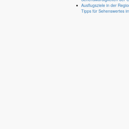
done
Ausflugsziele in der Regio
Gut zu wissen
Tipps für Sehenswertes 
Wissenswertes für die Region
Bekanntmachungen
mehr aus di
Bekanntmachung
Vorhabenbezogenen Bebauungsplanes BS 
Bekanntmachung der Genehmigung des Vorhabenbezogenen Bebauungs
14. Juli 2026
get_app
Einladung
Öffentliche Tagung des Gemeinderates
Am 11. Juni 2026 um 18:30 Uhr findet im Rathaus Markersdorf die näch
Bürger können bis 8. Juli Stellungnahmen abgeben
Bebauungsplan für Erweiterung der Bre