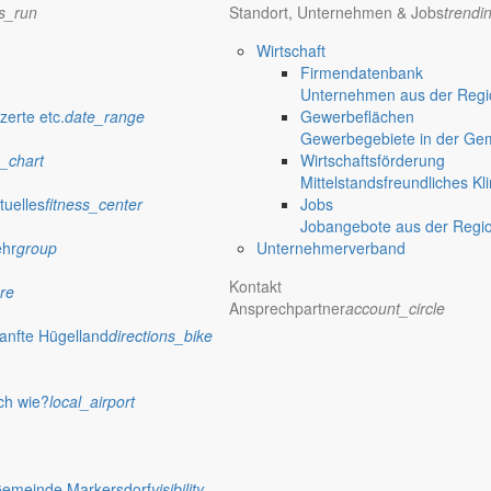
ns_run
Standort, Unternehmen & Jobs
trendi
Wirtschaft
Firmendatenbank
Unternehmen aus der Regio
zerte etc.
date_range
Gewerbeflächen
Gewerbegebiete in der Ge
_chart
Wirtschaftsförderung
Mittelstandsfreundliches Kl
tuelles
fitness_center
Jobs
Jobangebote aus der Regi
ehr
group
Unternehmerverband
Kontakt
re
Ansprechpartner
account_circle
anfte Hügelland
directions_bike
ch wie?
local_airport
Gemeinde Markersdorf
visibility