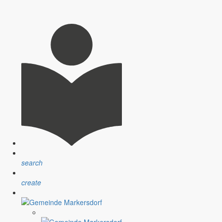
e
agenwerder
search
create