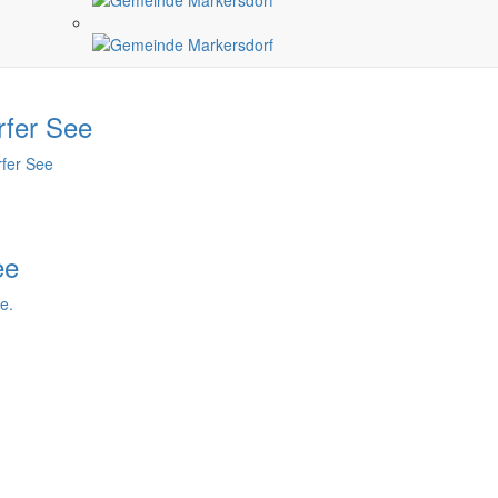
arkersdorf“.
rfer See
fer See
ee
e.