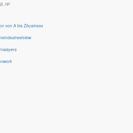
ng_up
n von A bis Z
business
meinde
streetview
ima
layers
on
work