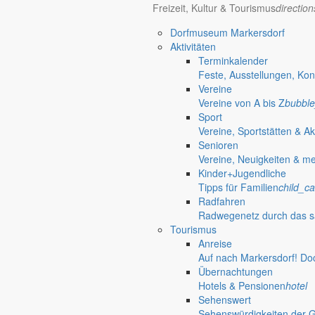
Freizeit, Kultur & Tourismus
directio
Dorfmuseum Markersdorf
Aktivitäten
Terminkalender
Feste, Ausstellungen, Kon
Vereine
Vereine von A bis Z
bubble
Sport
Vereine, Sportstätten & Ak
Senioren
Vereine, Neuigkeiten & m
Kinder+Jugendliche
Tipps für Familien
child_ca
Radfahren
Radwegenetz durch das s
Tourismus
Anreise
Auf nach Markersdorf! Do
Übernachtungen
Friedersdorf
Hotels & Pensionen
hotel
Pfaffendorf
Sehenswert
Jauernick-Buschbach
Sehenswürdigkeiten der 