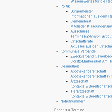
Wissenswertes für die Re
Politik
Bürgermeister
Informationen aus dem R
Gemeinderat
Mitglieder & Tagungen
sup
Ausschüsse
Termine
supervisor_accou
Ortschaftsräte
Aktuelles aus den Ortscha
Kommunale Verbände
Zweckverband Gewerbege
Görlitz-Markersdorf Am H
Gesundheit
Apothekenbereitschaft
Apothekenbereitschaft in G
Ärzteschaft
Kontakte & Bereitschaftsd
Tierärzteschaft
Kontakte & Bereitschaftsd
Notrufnummern
Erlebnis & Termine