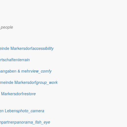
_people
dorf.de
einde Markersdorf
accessibility
Ortschaften
terrain
nangaben & mehr
view_comfy
meinde Markersdorf
group_work
 Markersdorf
restore
hen Lebens
photo_camera
hpartner
panorama_fish_eye