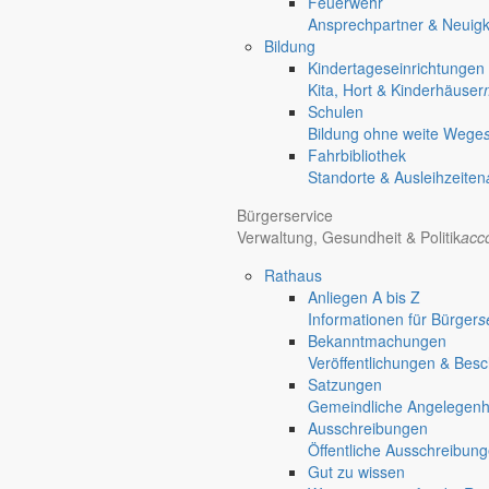
Feuerwehr
Ansprechpartner & Neuigk
Bildung
Kindertageseinrichtungen
Kita, Hort & Kinderhäuser
Schulen
Bildung ohne weite Wege
Fahrbibliothek
Standorte & Ausleihzeiten
Bürgerservice
Verwaltung, Gesundheit & Politik
acc
Rathaus
Anliegen A bis Z
Informationen für Bürger
s
Bekanntmachungen
Veröffentlichungen & Bes
Satzungen
Gemeindliche Angelegenhei
Ausschreibungen
Öffentliche Ausschreibun
Gut zu wissen