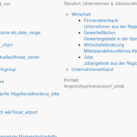
ns_run
Standort, Unternehmen & Jobs
trendi
Wirtschaft
Firmendatenbank
Unternehmen aus der Regio
zerte etc.
date_range
Gewerbeflächen
Gewerbegebiete in der Ge
_chart
Wirtschaftsförderung
Mittelstandsfreundliches Kl
tuelles
fitness_center
Jobs
Jobangebote aus der Regi
ehr
group
Unternehmerverband
Kontakt
re
Ansprechpartner
account_circle
anfte Hügelland
directions_bike
ch wie?
local_airport
Gemeinde Markersdorf
visibility