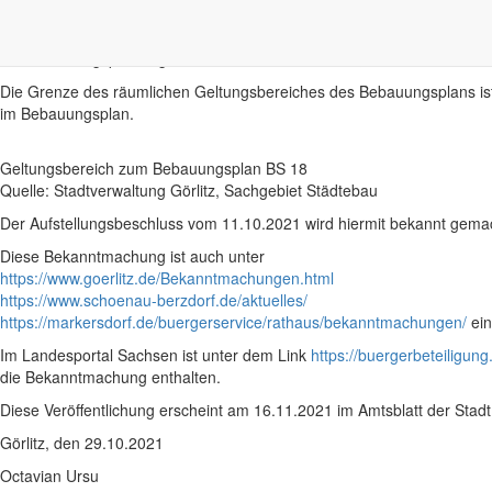
Planungsziel ist die Ausweisung eines Segelstützpunktes.
Der Bebauungsplan liegt im Süden der Stadt Görlitz, im Ortsteil Tauch
Die Grenze des räumlichen Geltungsbereiches des Bebauungsplans ist 
im Bebauungsplan.
Geltungsbereich zum Bebauungsplan BS 18
Quelle: Stadtverwaltung Görlitz, Sachgebiet Städtebau
Der Aufstellungsbeschluss vom 11.10.2021 wird hiermit bekannt gema
Diese Bekanntmachung ist auch unter
https://www.goerlitz.de/Bekanntmachungen.html
https://www.schoenau-berzdorf.de/aktuelles/
https://markersdorf.de/buergerservice/rathaus/bekanntmachungen/
ein
Im Landesportal Sachsen ist unter dem Link
https://buergerbeteiligung.
die Bekanntmachung enthalten.
Diese Veröffentlichung erscheint am 16.11.2021 im Amtsblatt der St
Görlitz, den 29.10.2021
Octavian Ursu