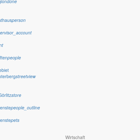
gion
done
athaus
person
ervisor_account
nt
ften
people
biet
oterberg
streetview
örlitz
store
ienste
people_outline
ienste
pets
Wirtschaft