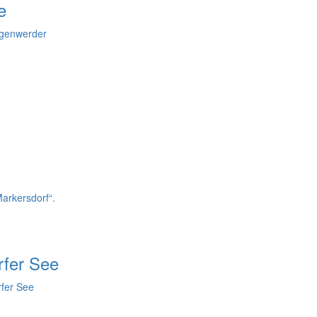
e
agenwerder
arkersdorf“.
rfer See
fer See