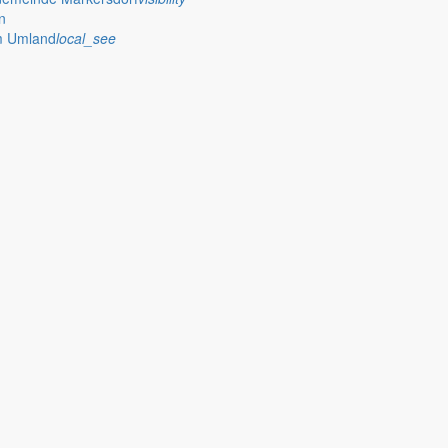
n
im Umland
local_see
zpunkt am Hafen Tauchritz w
llung des Bebauungsplanes
“BS 18 – Segelstützpunkt am Hafen Tau
zember 2021.
.2021 die Aufstellung des Bebauungsplanes “BS 18 – Segelstützpunkt 
ke:
9, 240/2, 240/3, 247/4, 247/5, 247/10, 247/22 und 247/24 sowie