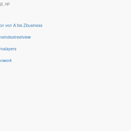
ng_up
n von A bis Z
business
meinde
streetview
ima
layers
on
work