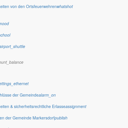
eiten von den Ortsfeuerwehren
whatshot
mood
school
airport_shuttle
ount_balance
ettings_ethernet
chlüsse der Gemeinde
alarm_on
ten & sicherheitsrechtliche Erlasse
assignment
gen der Gemeinde Markersdorf
publish