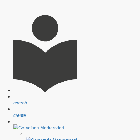
ird aufgestellt
chritz”. Die amtliche Veröffentlichung erfolgt im Schöpsboten,
search
am Hafen Tauchritz” beschlossen.
create