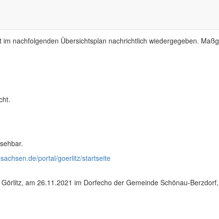
ritz, am Südufer des Berzdorfer Sees.
im nachfolgenden Übersichtsplan nachrichtlich wiedergegeben. Maßgeb
cht.
sehbar.
sachsen.de/portal/goerlitz/startseite
adt Görlitz, am 26.11.2021 im Dorfecho der Gemeinde Schönau-Berzdo