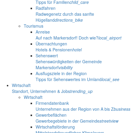
Tipps für Familien
child_care
Radfahren
Radwegenetz durch das sanfte
Hügelland
directions_bike
Tourismus
Anreise
Auf nach Markersdorf! Doch wie?
local_airport
Übernachtungen
Hotels & Pensionen
hotel
Sehenswert
Sehenswürdigkeiten der Gemeinde
Markersdorf
visibility
Ausflugsziele in der Region
Tipps für Sehenswertes im Umland
local_see
Wirtschaft
Standort, Unternehmen & Jobs
trending_up
Wirtschaft
Firmendatenbank
Unternehmen aus der Region von A bis Z
business
Gewerbeflächen
Gewerbegebiete in der Gemeinde
streetview
Wirtschaftsförderung
Mittelstandsfreundliches Klima
layers