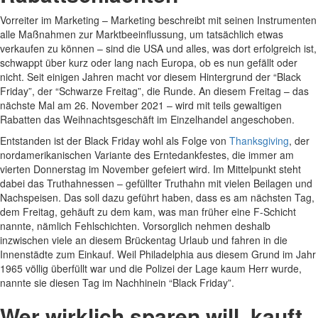
Vorreiter im Marketing – Marketing beschreibt mit seinen Instrumenten
alle Maßnahmen zur Marktbeeinflussung, um tatsächlich etwas
verkaufen zu können – sind die USA und alles, was dort erfolgreich ist,
schwappt über kurz oder lang nach Europa, ob es nun gefällt oder
nicht. Seit einigen Jahren macht vor diesem Hintergrund der “Black
Friday”, der “Schwarze Freitag”, die Runde. An diesem Freitag – das
nächste Mal am 26. November 2021 – wird mit teils gewaltigen
Rabatten das Weihnachtsgeschäft im Einzelhandel angeschoben.
Entstanden ist der Black Friday wohl als Folge von
Thanksgiving
, der
nordamerikanischen Variante des Erntedankfestes, die immer am
vierten Donnerstag im November gefeiert wird. Im Mittelpunkt steht
dabei das Truthahnessen – gefüllter Truthahn mit vielen Beilagen und
Nachspeisen. Das soll dazu geführt haben, dass es am nächsten Tag,
dem Freitag, gehäuft zu dem kam, was man früher eine F-Schicht
nannte, nämlich Fehlschichten. Vorsorglich nehmen deshalb
inzwischen viele an diesem Brückentag Urlaub und fahren in die
Innenstädte zum Einkauf. Weil Philadelphia aus diesem Grund im Jahr
1965 völlig überfüllt war und die Polizei der Lage kaum Herr wurde,
nannte sie diesen Tag im Nachhinein “Black Friday”.
Wer wirklich sparen will, kauft