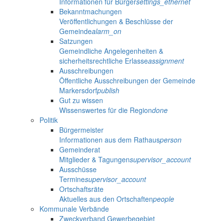
Informationen für Bürger
settings_ethernet
Bekanntmachungen
Veröffentlichungen & Beschlüsse der
Gemeinde
alarm_on
Satzungen
Gemeindliche Angelegenheiten &
sicherheitsrechtliche Erlasse
assignment
Ausschreibungen
Öffentliche Ausschreibungen der Gemeinde
Markersdorf
publish
Gut zu wissen
Wissenswertes für die Region
done
Politik
Bürgermeister
Informationen aus dem Rathaus
person
Gemeinderat
Mitglieder & Tagungen
supervisor_account
Ausschüsse
Termine
supervisor_account
Ortschaftsräte
Aktuelles aus den Ortschaften
people
Kommunale Verbände
Zweckverband Gewerbegebiet