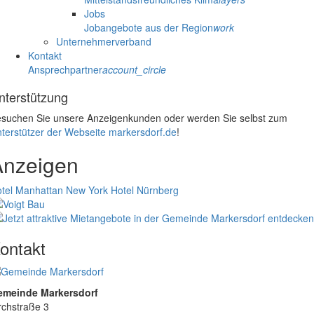
Jobs
Jobangebote aus der Region
work
Unternehmerverband
Kontakt
Ansprechpartner
account_circle
nterstützung
suchen Sie unsere Anzeigenkunden oder werden Sie selbst zum
terstützer der Webseite markersdorf.de
!
Anzeigen
tel Manhattan New York
Hotel Nürnberg
ontakt
emeinde Markersdorf
rchstraße 3