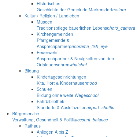
Historisches
Geschichte der Gemeinde Markersdorf
restore
Kultur / Religion / Landleben
Museen
Traditionspflege bäuerlichen Lebens
photo_camera
Kirchengemeinden
Pfarrgemeinde &
Ansprechpartner
panorama_fish_eye
Feuerwehr
Ansprechpartner & Neuigkeiten von den
Ortsfeuerwehren
whatshot
Bildung
Kindertageseinrichtungen
Kita, Hort & Kinderhäuser
mood
Schulen
Bildung ohne weite Wege
school
Fahrbibliothek
Standorte & Ausleihzeiten
airport_shuttle
Bürgerservice
Verwaltung, Gesundheit & Politik
account_balance
Rathaus
Anliegen A bis Z