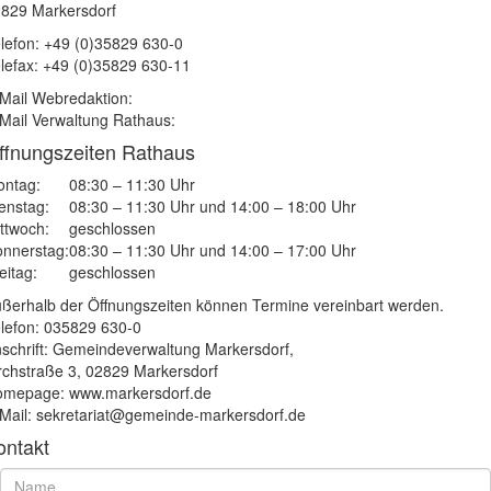
829 Markersdorf
lefon: +49 (0)35829 630-0
lefax: +49 (0)35829 630-11
Mail Webredaktion:
Mail Verwaltung Rathaus:
ffnungszeiten Rathaus
ntag:
08:30 – 11:30 Uhr
enstag:
08:30 – 11:30 Uhr und 14:00 – 18:00 Uhr
ttwoch:
geschlossen
nnerstag:
08:30 – 11:30 Uhr und 14:00 – 17:00 Uhr
eitag:
geschlossen
ßerhalb der Öffnungszeiten können Termine vereinbart werden.
lefon: 035829 630-0
schrift: Gemeindeverwaltung Markersdorf,
rchstraße 3, 02829 Markersdorf
mepage: www.markersdorf.de
Mail: sekretariat@gemeinde-markersdorf.de
ontakt