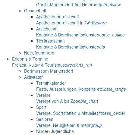
Görlitz-Markersdorf Am Hoterberg
streetview
Gesundheit
Apothekenbereitschaft
Apothekenbereitschaft in Görlitz
store
Ärzteschaft
Kontakte & Bereitschaftsdienste
people_outline
Tierärzteschaft
Kontakte & Bereitschaftsdienste
pets
Notrufnummern
Erlebnis & Termine
Freizeit, Kultur & Tourismus
directions_run
Dorfmuseum Markersdorf
Aktivitäten
Terminkalender
Feste, Ausstellungen, Konzerte etc.
date_range
Vereine
Vereine von A bis Z
bubble_chart
Sport
Vereine, Sportstätten & Aktuelles
fitness_center
Senioren
Vereine, Neuigkeiten & mehr
group
Kinder+Jugendliche