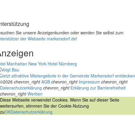
nterstützung
suchen Sie unsere Anzeigenkunden oder werden Sie selbst zum
terstützer der Webseite markersdorf.de
!
Anzeigen
tel Manhattan New York
Hotel Nürnberg
©2026
chevron_right
AGB
chevron_right
Impressum
chevron_right
Datenschutzerklärung
chevron_right
Erklärung zur Barrierefreiheit
chevron_right
Werben
Diese Webseite verwendet Cookies. Wenn Sie auf dieser Seite
weitersurfen, stimmen Sie der Cookie-Nutzung
zu
OK
Datenschutzerklärung