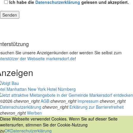
Ich habe die
Datenschutzerklärung
gelesen und akzeptiert.
nterstützung
suchen Sie unsere Anzeigenkunden oder werden Sie selbst zum
terstützer der Webseite markersdorf.de
!
Anzeigen
tel Manhattan New York
Hotel Nürnberg
©2026
chevron_right
AGB
chevron_right
Impressum
chevron_right
Datenschutzerklärung
chevron_right
Erklärung zur Barrierefreiheit
chevron_right
Werben
Diese Webseite verwendet Cookies. Wenn Sie auf dieser Seite
weitersurfen, stimmen Sie der Cookie-Nutzung
zu
OK
Datenschutzerklärung