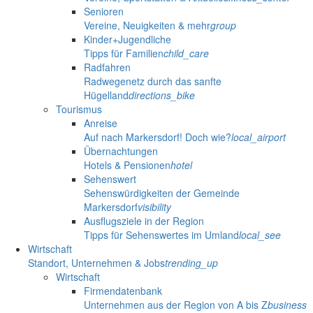
Senioren
Vereine, Neuigkeiten & mehr
group
Kinder+Jugendliche
Tipps für Familien
child_care
Radfahren
Radwegenetz durch das sanfte
Hügelland
directions_bike
Tourismus
Anreise
Auf nach Markersdorf! Doch wie?
local_airport
Übernachtungen
Hotels & Pensionen
hotel
Sehenswert
Sehenswürdigkeiten der Gemeinde
Markersdorf
visibility
Ausflugsziele in der Region
Tipps für Sehenswertes im Umland
local_see
Wirtschaft
Standort, Unternehmen & Jobs
trending_up
Wirtschaft
Firmendatenbank
Unternehmen aus der Region von A bis Z
business