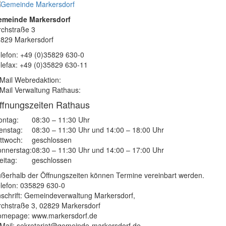
emeinde Markersdorf
rchstraße 3
829 Markersdorf
lefon: +49 (0)35829 630-0
lefax: +49 (0)35829 630-11
Mail Webredaktion:
Mail Verwaltung Rathaus:
ffnungszeiten Rathaus
ntag:
08:30 – 11:30 Uhr
enstag:
08:30 – 11:30 Uhr und 14:00 – 18:00 Uhr
ttwoch:
geschlossen
nnerstag:
08:30 – 11:30 Uhr und 14:00 – 17:00 Uhr
eitag:
geschlossen
ßerhalb der Öffnungszeiten können Termine vereinbart werden.
lefon: 035829 630-0
schrift: Gemeindeverwaltung Markersdorf,
rchstraße 3, 02829 Markersdorf
mepage: www.markersdorf.de
Mail: sekretariat@gemeinde-markersdorf.de