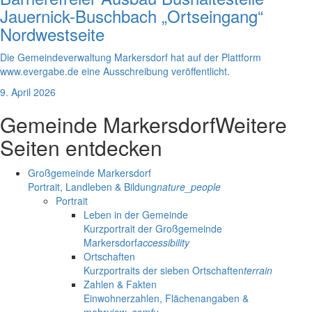
Jauernick-Buschbach „Ortseingang“
Nordwestseite
Die Gemeindeverwaltung Markersdorf hat auf der Plattform
www.evergabe.de eine Ausschreibung veröffentlicht.
9. April 2026
Gemeinde Markersdorf
Weitere
Seiten entdecken
Großgemeinde Markersdorf
Portrait, Landleben & Bildung
nature_people
Portrait
Leben in der Gemeinde
Kurzportrait der Großgemeinde
Markersdorf
accessibility
Ortschaften
Kurzportraits der sieben Ortschaften
terrain
Zahlen & Fakten
Einwohnerzahlen, Flächenangaben &
mehr
view_comfy