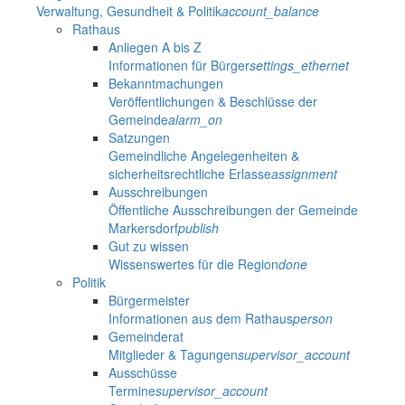
Verwaltung, Gesundheit & Politik
account_balance
Rathaus
Anliegen A bis Z
Informationen für Bürger
settings_ethernet
Bekanntmachungen
Veröffentlichungen & Beschlüsse der
Gemeinde
alarm_on
Satzungen
Gemeindliche Angelegenheiten &
sicherheitsrechtliche Erlasse
assignment
Ausschreibungen
Öffentliche Ausschreibungen der Gemeinde
Markersdorf
publish
Gut zu wissen
Wissenswertes für die Region
done
Politik
Bürgermeister
Informationen aus dem Rathaus
person
Gemeinderat
Mitglieder & Tagungen
supervisor_account
Ausschüsse
Termine
supervisor_account