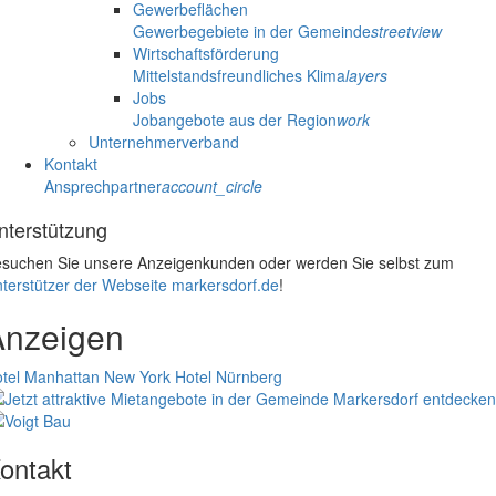
Gewerbeflächen
Gewerbegebiete in der Gemeinde
streetview
Wirtschaftsförderung
Mittelstandsfreundliches Klima
layers
Jobs
Jobangebote aus der Region
work
Unternehmerverband
Kontakt
Ansprechpartner
account_circle
nterstützung
suchen Sie unsere Anzeigenkunden oder werden Sie selbst zum
terstützer der Webseite markersdorf.de
!
Anzeigen
tel Manhattan New York
Hotel Nürnberg
ontakt