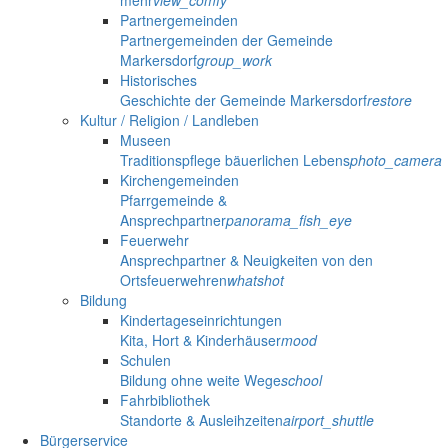
Partnergemeinden
Partnergemeinden der Gemeinde
Markersdorf
group_work
Historisches
Geschichte der Gemeinde Markersdorf
restore
Kultur / Religion / Landleben
Museen
Traditionspflege bäuerlichen Lebens
photo_camera
Kirchengemeinden
Pfarrgemeinde &
Ansprechpartner
panorama_fish_eye
Feuerwehr
Ansprechpartner & Neuigkeiten von den
Ortsfeuerwehren
whatshot
Bildung
Kindertageseinrichtungen
Kita, Hort & Kinderhäuser
mood
Schulen
Bildung ohne weite Wege
school
Fahrbibliothek
Standorte & Ausleihzeiten
airport_shuttle
Bürgerservice