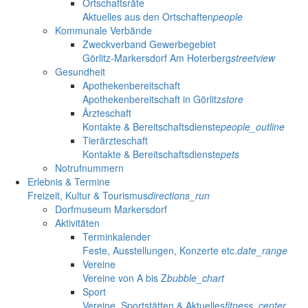
Ortschaftsräte
Aktuelles aus den Ortschaften
people
Kommunale Verbände
Zweckverband Gewerbegebiet
Görlitz-Markersdorf Am Hoterberg
streetview
Gesundheit
Apothekenbereitschaft
Apothekenbereitschaft in Görlitz
store
Ärzteschaft
Kontakte & Bereitschaftsdienste
people_outline
Tierärzteschaft
Kontakte & Bereitschaftsdienste
pets
Notrufnummern
Erlebnis & Termine
Freizeit, Kultur & Tourismus
directions_run
Dorfmuseum Markersdorf
Aktivitäten
Terminkalender
Feste, Ausstellungen, Konzerte etc.
date_range
Vereine
Vereine von A bis Z
bubble_chart
Sport
Vereine, Sportstätten & Aktuelles
fitness_center