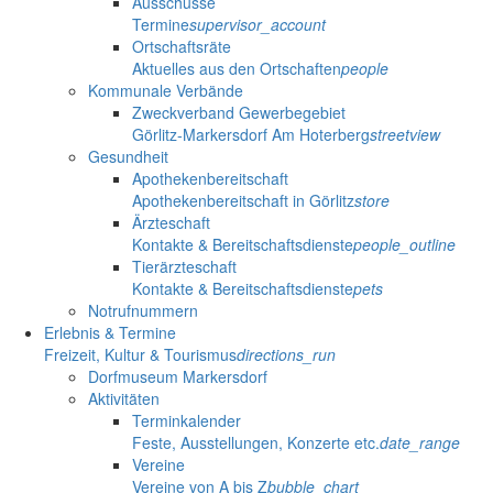
Ausschüsse
Termine
supervisor_account
Ortschaftsräte
Aktuelles aus den Ortschaften
people
Kommunale Verbände
Zweckverband Gewerbegebiet
Görlitz-Markersdorf Am Hoterberg
streetview
Gesundheit
Apothekenbereitschaft
Apothekenbereitschaft in Görlitz
store
Ärzteschaft
Kontakte & Bereitschaftsdienste
people_outline
Tierärzteschaft
Kontakte & Bereitschaftsdienste
pets
Notrufnummern
Erlebnis & Termine
Freizeit, Kultur & Tourismus
directions_run
Dorfmuseum Markersdorf
Aktivitäten
Terminkalender
Feste, Ausstellungen, Konzerte etc.
date_range
Vereine
Vereine von A bis Z
bubble_chart