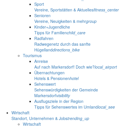
Sport
Vereine, Sportstätten & Aktuelles
fitness_center
Senioren
Vereine, Neuigkeiten & mehr
group
Kinder+Jugendliche
Tipps für Familien
child_care
Radfahren
Radwegenetz durch das sanfte
Hügelland
directions_bike
Tourismus
Anreise
Auf nach Markersdorf! Doch wie?
local_airport
Übernachtungen
Hotels & Pensionen
hotel
Sehenswert
Sehenswürdigkeiten der Gemeinde
Markersdorf
visibility
Ausflugsziele in der Region
Tipps für Sehenswertes im Umland
local_see
Wirtschaft
Standort, Unternehmen & Jobs
trending_up
Wirtschaft