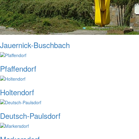
Jauernick-Buschbach
Pfaffendorf
Holtendorf
Deutsch-Paulsdorf