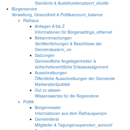
Standorte & Ausleihzeiten
airport_shuttle
Bürgerservice
Verwaltung, Gesundheit & Politik
account_balance
Rathaus
Anliegen A bis Z
Informationen für Bürger
settings_ethernet
Bekanntmachungen
Veröffentlichungen & Beschlüsse der
Gemeinde
alarm_on
Satzungen
Gemeindliche Angelegenheiten &
sicherheitsrechtliche Erlasse
assignment
Ausschreibungen
Öffentliche Ausschreibungen der Gemeinde
Markersdorf
publish
Gut zu wissen
Wissenswertes für die Region
done
Politik
Bürgermeister
Informationen aus dem Rathaus
person
Gemeinderat
Mitglieder & Tagungen
supervisor_account