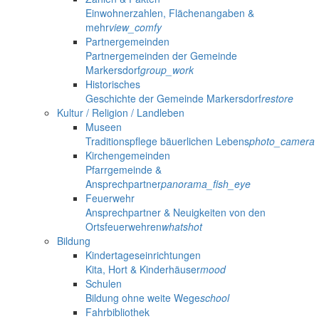
Einwohnerzahlen, Flächenangaben &
mehr
view_comfy
Partnergemeinden
Partnergemeinden der Gemeinde
Markersdorf
group_work
Historisches
Geschichte der Gemeinde Markersdorf
restore
Kultur / Religion / Landleben
Museen
Traditionspflege bäuerlichen Lebens
photo_camera
Kirchengemeinden
Pfarrgemeinde &
Ansprechpartner
panorama_fish_eye
Feuerwehr
Ansprechpartner & Neuigkeiten von den
Ortsfeuerwehren
whatshot
Bildung
Kindertageseinrichtungen
Kita, Hort & Kinderhäuser
mood
Schulen
Bildung ohne weite Wege
school
Fahrbibliothek