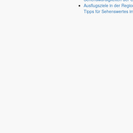
Ausflugsziele in der Regio
Tipps für Sehenswertes 
Pfaffendorf
Jauernick-Buschbach
Haushaltssatzung der Gemei
Bekanntmachungen
22. August 2014
Beitragsnavigation
chevron_right
chevron_left
Aufgrund von § 74 der Gemeindeordnung für den Freistaat Sachsen (
Haushaltssatzung erlassen:
Verknüpfungen
Haushaltssatzung