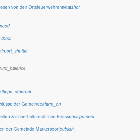
eiten von den Ortsfeuerwehren
whatshot
mood
school
airport_shuttle
ount_balance
ettings_ethernet
chlüsse der Gemeinde
alarm_on
ten & sicherheitsrechtliche Erlasse
assignment
gen der Gemeinde Markersdorf
publish