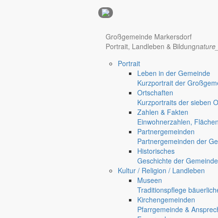
Anzeigen
Hotel Manhattan New York
Hotel Nürnberg
Großgemeinde Markersdorf
Portrait, Landleben & Bildung
nature
Portrait
Leben in der Gemeinde
Kurzportrait der Großgem
Ortschaften
Kurzportraits der sieben 
Zahlen & Fakten
Einwohnerzahlen, Fläche
Partnergemeinden
Regional werben auf markersdorf.de!
anzeigen@gemeinde-markers
Partnergemeinden der Ge
Home
Historisches
Markersdorf
Geschichte der Gemeinde
Deutsch-Paulsdorf
Kultur / Religion / Landleben
Holtendorf
Museen
Gersdorf
Traditionspflege bäuerlic
Kirchengemeinden
Friedersdorf
Pfarrgemeinde & Ansprec