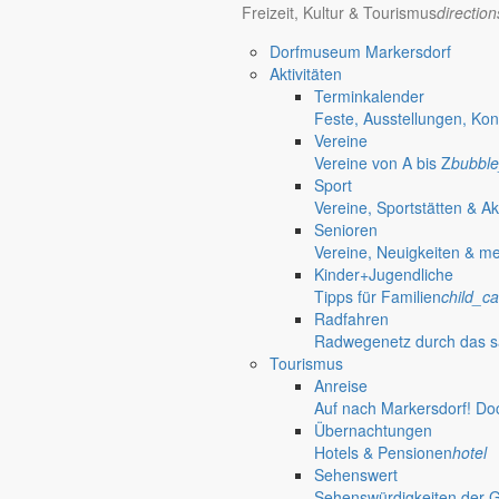
Freizeit, Kultur & Tourismus
directio
Dorfmuseum Markersdorf
Aktivitäten
Terminkalender
Feste, Ausstellungen, Kon
Vereine
Vereine von A bis Z
bubble
Sport
Vereine, Sportstätten & Ak
Senioren
Vereine, Neuigkeiten & m
Kinder+Jugendliche
Tipps für Familien
child_ca
Radfahren
Radwegenetz durch das s
Tourismus
Anreise
Auf nach Markersdorf! Do
Übernachtungen
Hotels & Pensionen
hotel
Sehenswert
Sehenswürdigkeiten der 