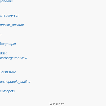
gion
done
athaus
person
ervisor_account
nt
ften
people
biet
oterberg
streetview
örlitz
store
ienste
people_outline
ienste
pets
Wirtschaft