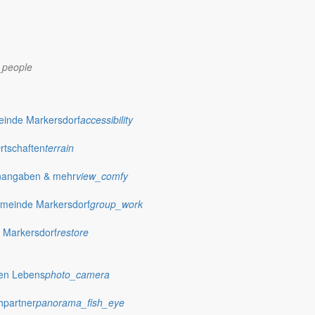
_people
einde Markersdorf
accessibility
Ortschaften
terrain
nangaben & mehr
view_comfy
dorf.de
meinde Markersdorf
group_work
 Markersdorf
restore
hen Lebens
photo_camera
hpartner
panorama_fish_eye