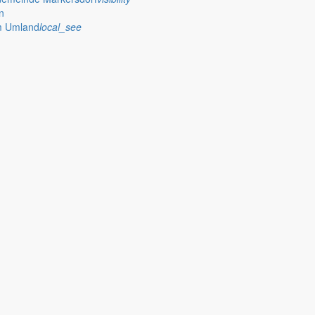
n
im Umland
local_see
nde Markersdorf für das Ha
SächsGemO) in der jeweiligen Fassung hat der Gemeinderat der Gemei
 der Gemeinde Markersdorf für d