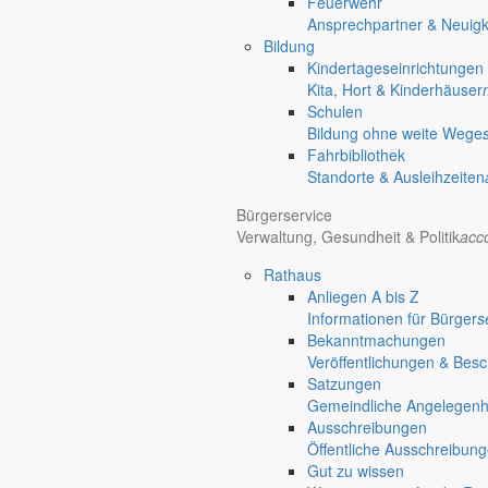
Feuerwehr
Ansprechpartner & Neuigk
Bildung
Kindertageseinrichtungen
Kita, Hort & Kinderhäuser
Schulen
Bildung ohne weite Wege
Fahrbibliothek
Standorte & Ausleihzeiten
Bürgerservice
Verwaltung, Gesundheit & Politik
acc
Rathaus
Anliegen A bis Z
Informationen für Bürger
s
Bekanntmachungen
Veröffentlichungen & Bes
Satzungen
Gemeindliche Angelegenhei
Ausschreibungen
Öffentliche Ausschreibun
Gut zu wissen