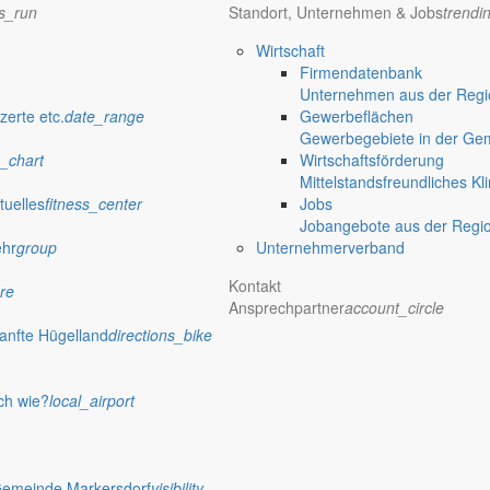
ns_run
Standort, Unternehmen & Jobs
trendi
Wirtschaft
Firmendatenbank
Unternehmen aus der Regio
zerte etc.
date_range
Gewerbeflächen
Gewerbegebiete in der Ge
_chart
Wirtschaftsförderung
Mittelstandsfreundliches Kl
tuelles
fitness_center
Jobs
Jobangebote aus der Regi
ehr
group
Unternehmerverband
Kontakt
re
Ansprechpartner
account_circle
anfte Hügelland
directions_bike
ch wie?
local_airport
Gemeinde Markersdorf
visibility