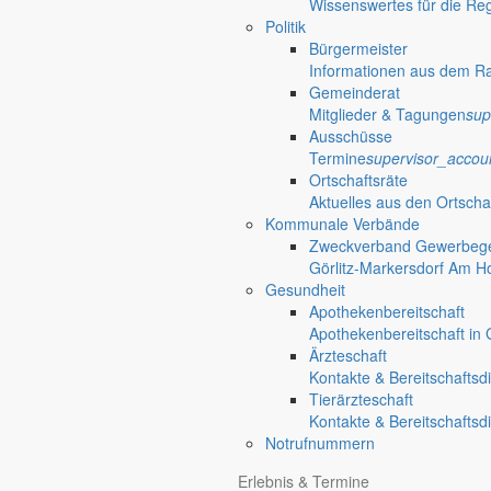
Wissenswertes für die Re
Politik
Bürgermeister
Informationen aus dem R
Gemeinderat
Mitglieder & Tagungen
sup
Ausschüsse
Termine
supervisor_accou
Ortschaftsräte
Aktuelles aus den Ortscha
Kommunale Verbände
Zweckverband Gewerbege
Görlitz-Markersdorf Am H
Gesundheit
Apothekenbereitschaft
Apothekenbereitschaft in G
Ärzteschaft
Kontakte & Bereitschaftsd
Tierärzteschaft
Kontakte & Bereitschaftsd
Notrufnummern
Erlebnis & Termine