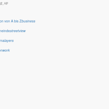
ng_up
n von A bis Z
business
meinde
streetview
ima
layers
on
work