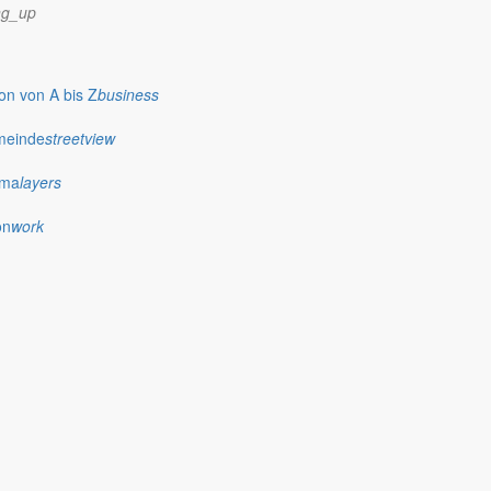
ng_up
n von A bis Z
business
meinde
streetview
ima
layers
on
work