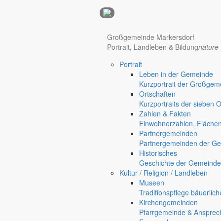
Anzeigen
Großgemeinde Markersdorf
Portrait, Landleben & Bildung
nature
Hotel Manhattan New York
Hotel Nürnberg
Portrait
Regional werben auf markersdorf.de!
anzeigen@gemeinde-markers
Leben in der Gemeinde
Home
Kurzportrait der Großgem
Ortschaften
Kurzportraits der sieben 
Zahlen & Fakten
Einwohnerzahlen, Fläche
Partnergemeinden
Partnergemeinden der Ge
Historisches
Geschichte der Gemeinde
Kultur / Religion / Landleben
Museen
Traditionspflege bäuerlic
Kirchengemeinden
Pfarrgemeinde & Ansprec