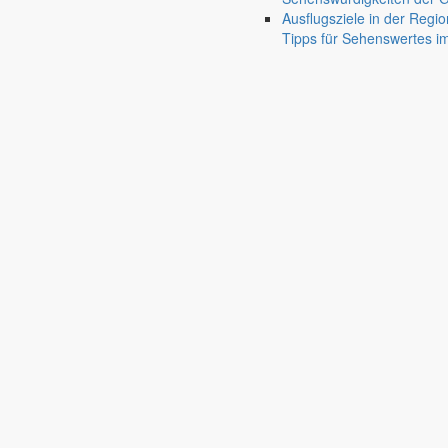
Ausflugsziele in der Regio
Notbekanntmachung
Tipps für Sehenswertes 
Bekanntmachungen
6. Juni 2008
Beitragsnavigation
chevron_right
chevron_left
Bekanntmachung einer Notbekanntmachung
Gemäß § 76 Abs. 1 der SächsGemO wird der Entwurf des Nachtragshaus
Zimmer 07, während der Dienstzeiten öffentlich ausgelegt.
Bis zum Ablauf des siebten Arbeitstages nach dem letzten Tag der 
Markersdorf, den 19.05.2008
gez. Th. Knack
Bürgermeister
Verknüpfungen
Notbekanntmach