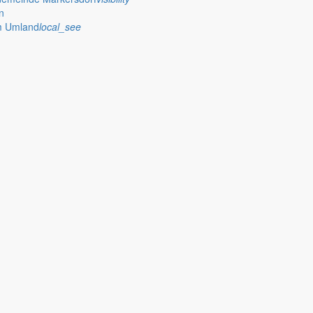
n
im Umland
local_see
haltes für das Haushaltsjahr 2008 in der Zeit vom 30.05.2008 bis 09
Auslegung können Einwendungen gegen den Entwurf erhoben werden.
ung