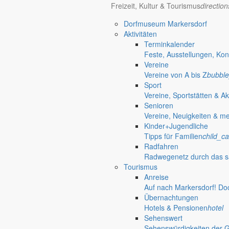
Freizeit, Kultur & Tourismus
directio
Dorfmuseum Markersdorf
Aktivitäten
Terminkalender
Feste, Ausstellungen, Kon
Vereine
Vereine von A bis Z
bubble
Sport
Vereine, Sportstätten & Ak
Senioren
Vereine, Neuigkeiten & m
Kinder+Jugendliche
Tipps für Familien
child_ca
Radfahren
Markersdorf
Radwegenetz durch das s
Deutsch-Paulsdorf
Tourismus
Holtendorf
Anreise
Auf nach Markersdorf! Do
Gersdorf
Übernachtungen
Friedersdorf
Hotels & Pensionen
hotel
Pfaffendorf
Sehenswert
Jauernick-Buschbach
Sehenswürdigkeiten der 