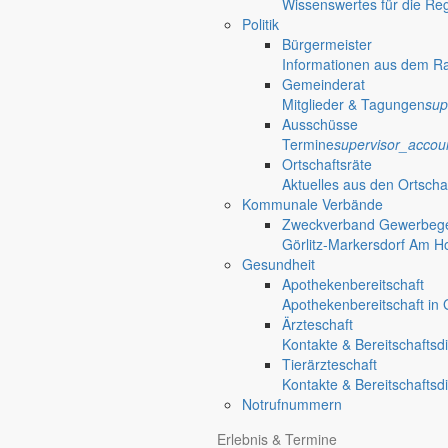
Wissenswertes für die Re
Politik
Bürgermeister
Informationen aus dem R
Gemeinderat
Mitglieder & Tagungen
sup
Ausschüsse
Termine
supervisor_accou
Ortschaftsräte
Aktuelles aus den Ortscha
Kommunale Verbände
Zweckverband Gewerbege
Görlitz-Markersdorf Am H
Gesundheit
Apothekenbereitschaft
Apothekenbereitschaft in G
Ärzteschaft
Kontakte & Bereitschaftsd
Tierärzteschaft
Kontakte & Bereitschaftsd
Notrufnummern
Erlebnis & Termine