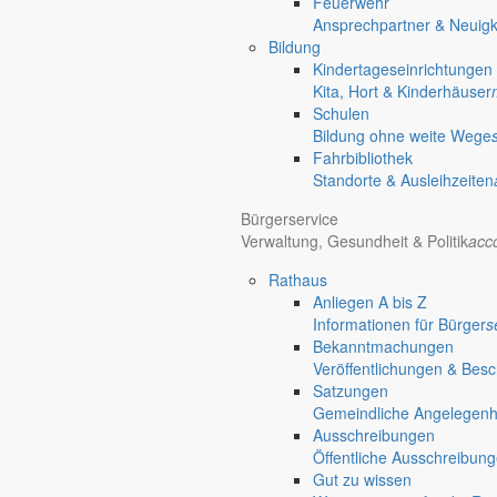
Feuerwehr
Ansprechpartner & Neuigk
Bildung
Kindertageseinrichtungen
Kita, Hort & Kinderhäuser
Schulen
Bildung ohne weite Wege
Fahrbibliothek
Standorte & Ausleihzeiten
Bürgerservice
Verwaltung, Gesundheit & Politik
acc
Rathaus
Anliegen A bis Z
Informationen für Bürger
s
Bekanntmachungen
Veröffentlichungen & Bes
Satzungen
Gemeindliche Angelegenhei
Ausschreibungen
Öffentliche Ausschreibun
Gut zu wissen