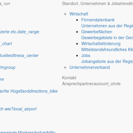
ns_run
Standort, Unternehmen & Jobs
trendi
Wirtschaft
Firmendatenbank
Unternehmen aus der Regio
zerte etc.
date_range
Gewerbeflächen
Gewerbegebiete in der Ge
_chart
Wirtschaftsförderung
Mittelstandsfreundliches Kl
tuelles
fitness_center
Jobs
Jobangebote aus der Regi
ehr
group
Unternehmerverband
Kontakt
re
Ansprechpartner
account_circle
anfte Hügelland
directions_bike
ch wie?
local_airport
Gemeinde Markersdorf
visibility