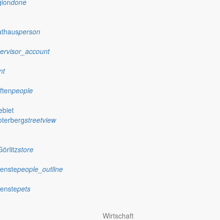
gion
done
athaus
person
ervisor_account
nt
ften
people
biet
oterberg
streetview
örlitz
store
ienste
people_outline
ienste
pets
Wirtschaft