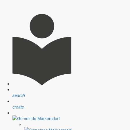
.06.2008 im Rathaus Markersdorf, Kirchstraße 3, 02829 Markersdorf,
search
create