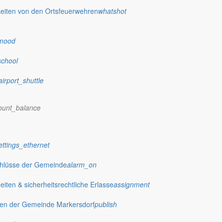
eiten von den Ortsfeuerwehren
whatshot
mood
school
airport_shuttle
ount_balance
ettings_ethernet
chlüsse der Gemeinde
alarm_on
ten & sicherheitsrechtliche Erlasse
assignment
gen der Gemeinde Markersdorf
publish