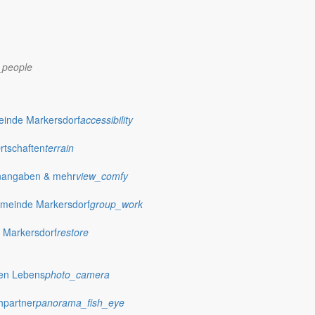
_people
dorf.de
einde Markersdorf
accessibility
Ortschaften
terrain
nangaben & mehr
view_comfy
meinde Markersdorf
group_work
 Markersdorf
restore
hen Lebens
photo_camera
hpartner
panorama_fish_eye