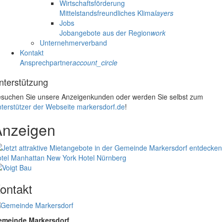
Wirtschaftsförderung
Mittelstandsfreundliches Klima
layers
Jobs
Jobangebote aus der Region
work
Unternehmerverband
Kontakt
Ansprechpartner
account_circle
nterstützung
suchen Sie unsere Anzeigenkunden oder werden Sie selbst zum
terstützer der Webseite markersdorf.de
!
Anzeigen
tel Manhattan New York
Hotel Nürnberg
ontakt
emeinde Markersdorf