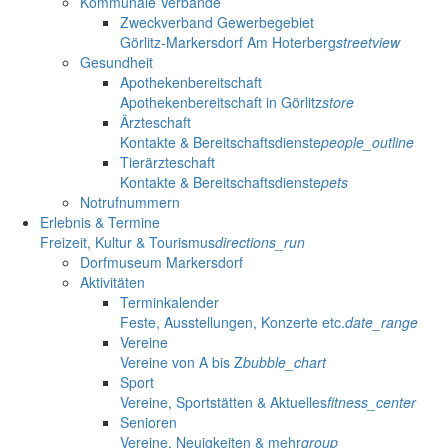
Kommunale Verbände
Zweckverband Gewerbegebiet
Görlitz-Markersdorf Am Hoterberg
streetview
Gesundheit
Apothekenbereitschaft
Apothekenbereitschaft in Görlitz
store
Ärzteschaft
Kontakte & Bereitschaftsdienste
people_outline
Tierärzteschaft
Kontakte & Bereitschaftsdienste
pets
Notrufnummern
Erlebnis & Termine
Freizeit, Kultur & Tourismus
directions_run
Dorfmuseum Markersdorf
Aktivitäten
Terminkalender
Feste, Ausstellungen, Konzerte etc.
date_range
Vereine
Vereine von A bis Z
bubble_chart
Sport
Vereine, Sportstätten & Aktuelles
fitness_center
Senioren
Vereine, Neuigkeiten & mehr
group