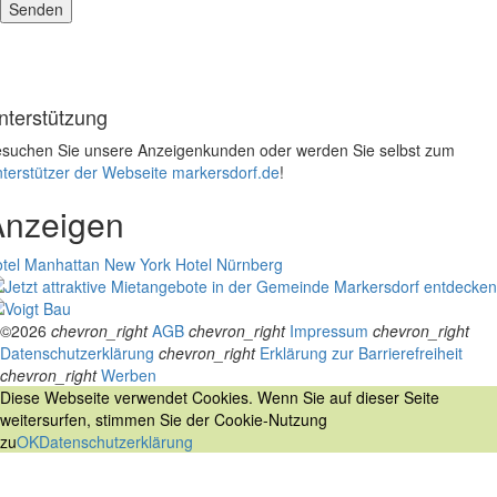
nterstützung
suchen Sie unsere Anzeigenkunden oder werden Sie selbst zum
terstützer der Webseite markersdorf.de
!
Anzeigen
tel Manhattan New York
Hotel Nürnberg
©2026
chevron_right
AGB
chevron_right
Impressum
chevron_right
Datenschutzerklärung
chevron_right
Erklärung zur Barrierefreiheit
chevron_right
Werben
Diese Webseite verwendet Cookies. Wenn Sie auf dieser Seite
weitersurfen, stimmen Sie der Cookie-Nutzung
zu
OK
Datenschutzerklärung