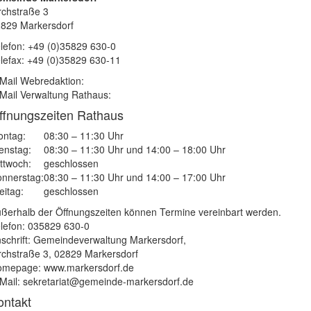
rchstraße 3
829 Markersdorf
lefon: +49 (0)35829 630-0
lefax: +49 (0)35829 630-11
Mail Webredaktion:
Mail Verwaltung Rathaus:
ffnungszeiten Rathaus
ntag:
08:30 – 11:30 Uhr
enstag:
08:30 – 11:30 Uhr und 14:00 – 18:00 Uhr
ttwoch:
geschlossen
nnerstag:
08:30 – 11:30 Uhr und 14:00 – 17:00 Uhr
eitag:
geschlossen
ßerhalb der Öffnungszeiten können Termine vereinbart werden.
lefon: 035829 630-0
schrift: Gemeindeverwaltung Markersdorf,
rchstraße 3, 02829 Markersdorf
mepage: www.markersdorf.de
Mail: sekretariat@gemeinde-markersdorf.de
ontakt