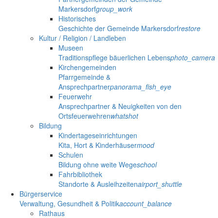
Markersdorf
group_work
Historisches
Geschichte der Gemeinde Markersdorf
restore
Kultur / Religion / Landleben
Museen
Traditionspflege bäuerlichen Lebens
photo_camera
Kirchengemeinden
Pfarrgemeinde &
Ansprechpartner
panorama_fish_eye
Feuerwehr
Ansprechpartner & Neuigkeiten von den
Ortsfeuerwehren
whatshot
Bildung
Kindertageseinrichtungen
Kita, Hort & Kinderhäuser
mood
Schulen
Bildung ohne weite Wege
school
Fahrbibliothek
Standorte & Ausleihzeiten
airport_shuttle
Bürgerservice
Verwaltung, Gesundheit & Politik
account_balance
Rathaus