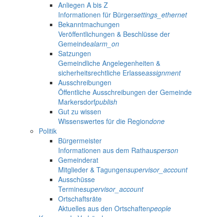
Anliegen A bis Z
Informationen für Bürger
settings_ethernet
Bekanntmachungen
Veröffentlichungen & Beschlüsse der
Gemeinde
alarm_on
Satzungen
Gemeindliche Angelegenheiten &
sicherheitsrechtliche Erlasse
assignment
Ausschreibungen
Öffentliche Ausschreibungen der Gemeinde
Markersdorf
publish
Gut zu wissen
Wissenswertes für die Region
done
Politik
Bürgermeister
Informationen aus dem Rathaus
person
Gemeinderat
Mitglieder & Tagungen
supervisor_account
Ausschüsse
Termine
supervisor_account
Ortschaftsräte
Aktuelles aus den Ortschaften
people