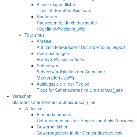
Kinder+Jugendliche
Tipps für Familien
child_care
Radfahren
Radwegenetz durch das sanfte
Hügelland
directions_bike
Tourismus
Anreise
Auf nach Markersdorf! Doch wie?
local_airport
Übernachtungen
Hotels & Pensionen
hotel
Sehenswert
Sehenswürdigkeiten der Gemeinde
Markersdorf
visibility
Ausflugsziele in der Region
Tipps für Sehenswertes im Umland
local_see
Wirtschaft
Standort, Unternehmen & Jobs
trending_up
Wirtschaft
Firmendatenbank
Unternehmen aus der Region von A bis Z
business
Gewerbeflächen
Gewerbegebiete in der Gemeinde
streetview