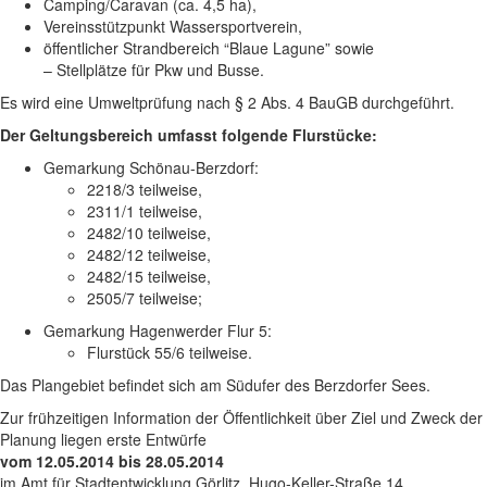
Camping/Caravan (ca. 4,5 ha),
Vereinsstützpunkt Wassersportverein,
öffentlicher Strandbereich “Blaue Lagune” sowie
– Stellplätze für Pkw und Busse.
Es wird eine Umweltprüfung nach § 2 Abs. 4 BauGB durchgeführt.
Der Geltungsbereich umfasst folgende Flurstücke:
Gemarkung Schönau-Berzdorf:
2218/3 teilweise,
2311/1 teilweise,
2482/10 teilweise,
2482/12 teilweise,
2482/15 teilweise,
2505/7 teilweise;
Gemarkung Hagenwerder Flur 5:
Flurstück 55/6 teilweise.
Das Plangebiet befindet sich am Südufer des Berzdorfer Sees.
Zur frühzeitigen Information der Öffentlichkeit über Ziel und Zweck der
Planung liegen erste Entwürfe
vom 12.05.2014 bis 28.05.2014
im Amt für Stadtentwicklung Görlitz, Hugo-Keller-Straße 14,