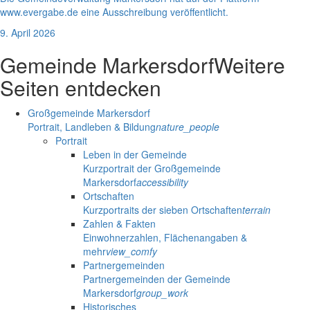
www.evergabe.de eine Ausschreibung veröffentlicht.
9. April 2026
Gemeinde Markersdorf
Weitere
Seiten entdecken
Großgemeinde Markersdorf
Portrait, Landleben & Bildung
nature_people
Portrait
Leben in der Gemeinde
Kurzportrait der Großgemeinde
Markersdorf
accessibility
Ortschaften
Kurzportraits der sieben Ortschaften
terrain
Zahlen & Fakten
Einwohnerzahlen, Flächenangaben &
mehr
view_comfy
Partnergemeinden
Partnergemeinden der Gemeinde
Markersdorf
group_work
Historisches