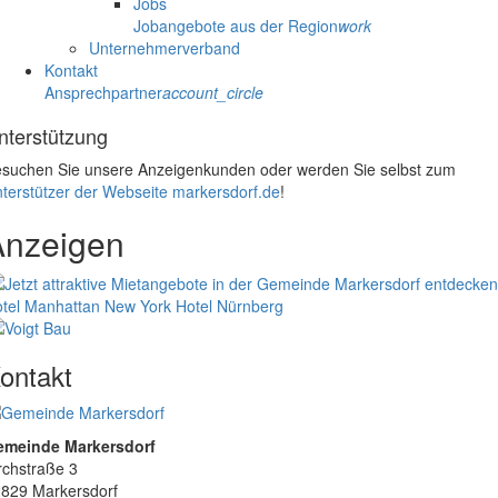
Jobs
Jobangebote aus der Region
work
Unternehmerverband
Kontakt
Ansprechpartner
account_circle
nterstützung
suchen Sie unsere Anzeigenkunden oder werden Sie selbst zum
terstützer der Webseite markersdorf.de
!
Anzeigen
tel Manhattan New York
Hotel Nürnberg
ontakt
emeinde Markersdorf
rchstraße 3
829 Markersdorf