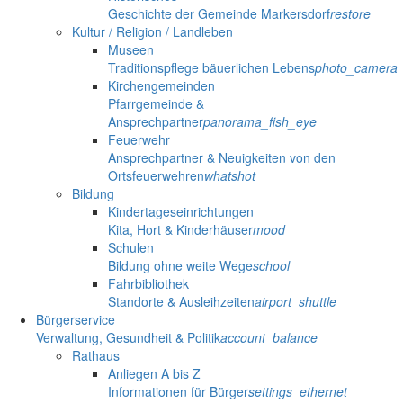
Geschichte der Gemeinde Markersdorf
restore
Kultur / Religion / Landleben
Museen
Traditionspflege bäuerlichen Lebens
photo_camera
Kirchengemeinden
Pfarrgemeinde &
Ansprechpartner
panorama_fish_eye
Feuerwehr
Ansprechpartner & Neuigkeiten von den
Ortsfeuerwehren
whatshot
Bildung
Kindertageseinrichtungen
Kita, Hort & Kinderhäuser
mood
Schulen
Bildung ohne weite Wege
school
Fahrbibliothek
Standorte & Ausleihzeiten
airport_shuttle
Bürgerservice
Verwaltung, Gesundheit & Politik
account_balance
Rathaus
Anliegen A bis Z
Informationen für Bürger
settings_ethernet