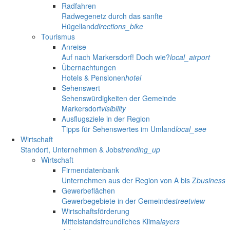
Radfahren
Radwegenetz durch das sanfte
Hügelland
directions_bike
Tourismus
Anreise
Auf nach Markersdorf! Doch wie?
local_airport
Übernachtungen
Hotels & Pensionen
hotel
Sehenswert
Sehenswürdigkeiten der Gemeinde
Markersdorf
visibility
Ausflugsziele in der Region
Tipps für Sehenswertes im Umland
local_see
Wirtschaft
Standort, Unternehmen & Jobs
trending_up
Wirtschaft
Firmendatenbank
Unternehmen aus der Region von A bis Z
business
Gewerbeflächen
Gewerbegebiete in der Gemeinde
streetview
Wirtschaftsförderung
Mittelstandsfreundliches Klima
layers