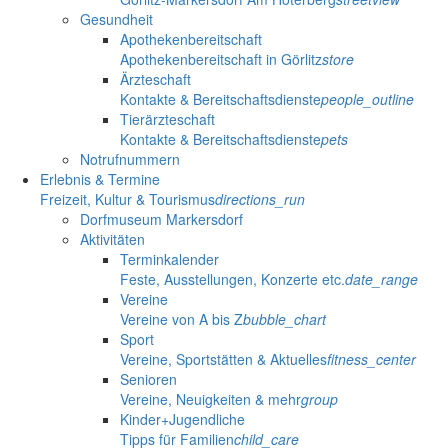
Gesundheit
Apothekenbereitschaft
Apothekenbereitschaft in Görlitz
store
Ärzteschaft
Kontakte & Bereitschaftsdienste
people_outline
Tierärzteschaft
Kontakte & Bereitschaftsdienste
pets
Notrufnummern
Erlebnis & Termine
Freizeit, Kultur & Tourismus
directions_run
Dorfmuseum Markersdorf
Aktivitäten
Terminkalender
Feste, Ausstellungen, Konzerte etc.
date_range
Vereine
Vereine von A bis Z
bubble_chart
Sport
Vereine, Sportstätten & Aktuelles
fitness_center
Senioren
Vereine, Neuigkeiten & mehr
group
Kinder+Jugendliche
Tipps für Familien
child_care