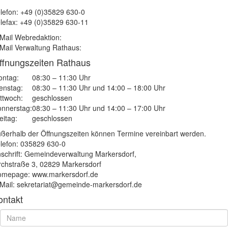
lefon: +49 (0)35829 630-0
lefax: +49 (0)35829 630-11
Mail Webredaktion:
Mail Verwaltung Rathaus:
ffnungszeiten Rathaus
ntag:
08:30 – 11:30 Uhr
enstag:
08:30 – 11:30 Uhr und 14:00 – 18:00 Uhr
ttwoch:
geschlossen
nnerstag:
08:30 – 11:30 Uhr und 14:00 – 17:00 Uhr
eitag:
geschlossen
ßerhalb der Öffnungszeiten können Termine vereinbart werden.
lefon: 035829 630-0
schrift: Gemeindeverwaltung Markersdorf,
rchstraße 3, 02829 Markersdorf
mepage: www.markersdorf.de
Mail: sekretariat@gemeinde-markersdorf.de
ontakt