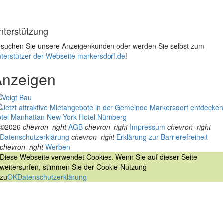
nterstützung
suchen Sie unsere Anzeigenkunden oder werden Sie selbst zum
terstützer der Webseite markersdorf.de
!
Anzeigen
tel Manhattan New York
Hotel Nürnberg
©2026
chevron_right
AGB
chevron_right
Impressum
chevron_right
Datenschutzerklärung
chevron_right
Erklärung zur Barrierefreiheit
chevron_right
Werben
Diese Webseite verwendet Cookies. Wenn Sie auf dieser Seite
weitersurfen, stimmen Sie der Cookie-Nutzung
zu
OK
Datenschutzerklärung