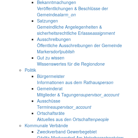
Bekanntmachungen
Veröffentlichungen & Beschlüsse der
Gemeinde
alarm_on
Satzungen
Gemeindliche Angelegenheiten &
sicherheitsrechtliche Erlasse
assignment
Ausschreibungen
Öffentliche Ausschreibungen der Gemeinde
Markersdorf
publish
Gut zu wissen
Wissenswertes für die Region
done
Politik
Bürgermeister
Informationen aus dem Rathaus
person
Gemeinderat
Mitglieder & Tagungen
supervisor_account
Ausschüsse
Termine
supervisor_account
Ortschaftsräte
Aktuelles aus den Ortschaften
people
Kommunale Verbände
Zweckverband Gewerbegebiet
Görlitz-Markersdorf Am Hoterberg
streetview