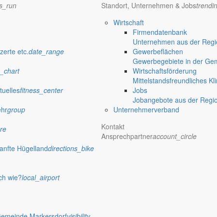
ns_run
Standort, Unternehmen & Jobs
trendi
Wirtschaft
Firmendatenbank
Unternehmen aus der Regio
zerte etc.
date_range
Gewerbeflächen
Gewerbegebiete in der Ge
_chart
Wirtschaftsförderung
Mittelstandsfreundliches Kl
tuelles
fitness_center
Jobs
Jobangebote aus der Regi
ehr
group
Unternehmerverband
Kontakt
re
Ansprechpartner
account_circle
anfte Hügelland
directions_bike
nde ein
ch wie?
local_airport
einem Elternteil am ersten und dritten Donnerstag im Monat von 9 bis 1
Gemeinde Markersdorf
visibility