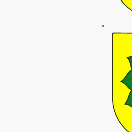
p_work
eye
wehren
whatshot