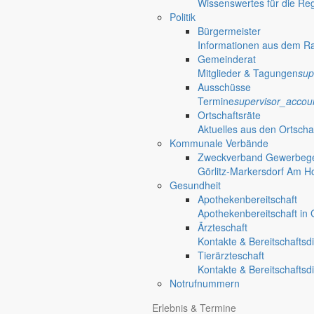
Wissenswertes für die Re
Ortschaften
Politik
Bürgermeister
Informationen aus dem R
Ortschaften der Gemeinde Markersdorf
Gemeinderat
child_care
Mitglieder & Tagungen
sup
Kinder+Jugendliche
Ausschüsse
Termine
supervisor_accou
Tipps für Familien
Ortschaftsräte
Aktuelles aus den Ortscha
Kommunale Verbände
Jauernick-Buschbach
Zweckverband Gewerbege
Görlitz-Markersdorf Am H
Ortschaften
mehr aus diesem Th
Gesundheit
Apothekenbereitschaft
Apothekenbereitschaft in G
Für kleine und große Gäste
Ärzteschaft
Kontakte & Bereitschaftsd
Tag der offenen Tür im Kinderhaus Wirbel
Tierärzteschaft
Kontakte & Bereitschaftsd
Das Kinderhaus Wirbelwind lädt am 23. September 2026 von 15 bis 17 
Notrufnummern
mitmachen.
Erlebnis & Termine