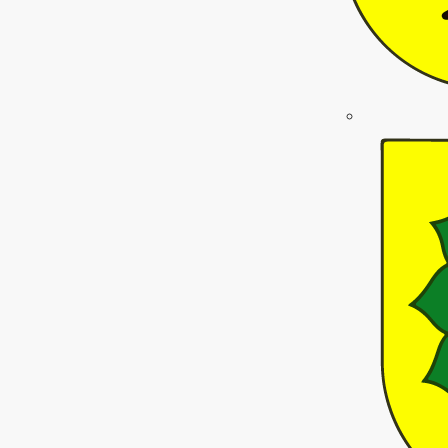
e für Kunstrasenplatz
öglichen. Ab dem 1. Dezember sammelt die Einrichtung dafür Spenden.
ung
eiten entdecken
ility
mfy