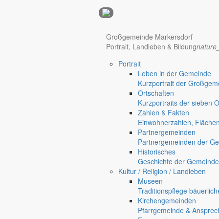
Anzeigen
Hotel Manhattan New York
Hotel Nürnberg
Großgemeinde Markersdorf
Portrait, Landleben & Bildung
nature
Portrait
Regional werben auf markersdorf.de!
anzeigen@gemeinde-markers
Leben in der Gemeinde
Home
Kurzportrait der Großgem
Markersdorf
Ortschaften
Deutsch-Paulsdorf
Kurzportraits der sieben 
Holtendorf
Zahlen & Fakten
Gersdorf
Einwohnerzahlen, Fläche
Partnergemeinden
Friedersdorf
Partnergemeinden der Ge
Pfaffendorf
Historisches
Jauernick-Buschbach
Geschichte der Gemeinde
Kultur / Religion / Landleben
“Berggeister” feierten Kinde
Museen
Traditionspflege bäuerlic
Ortschaften
Kirchengemeinden
Kinder
Pfarrgemeinde & Ansprec