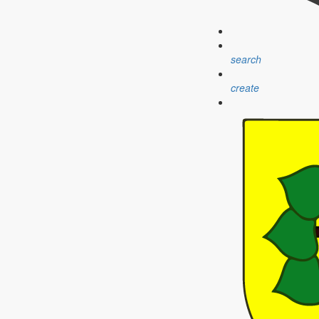
einem Elternteil am ersten und dritten Donnerstag im Monat von 9 bis 1
search
create
en Angeboten
r und Isabell Thau, Leiterin der Kita Wirbelwind, warum die Gemeinde a
e Markersdorf
 mit Medien“
rf.