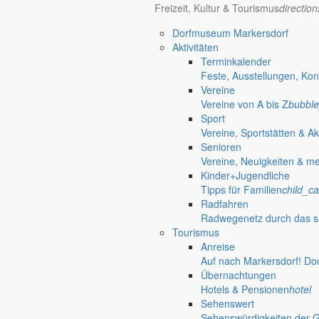
Dorf- und Sportfest Friedersdorf
Freizeit, Kultur & Tourismus
directio
Dorfmuseum Markersdorf
Trödelmarkt
Aktivitäten
Terminkalender
Fahrradtour
Feste, Ausstellungen, Kon
Vereine
Vereine von A bis Z
bubble
OPEN AIR
Sport
Vereine, Sportstätten & Ak
Senioren
Unser Beratungsbus in Markersdorf
Vereine, Neuigkeiten & m
Kinder+Jugendliche
Tipps für Familien
child_ca
70 Jahre Jubiläumsturniere
Radfahren
Radwegenetz durch das s
Kinderhaus „Wirbelwind“ lädt regelmäßig zur Schnupper- und Spielstu
Tourismus
Anreise
Spielend die Kinderkrippe kennenlernen
Auf nach Markersdorf! Do
Übernachtungen
Das Kinderhaus „Wirbelwind“ lädt Kinder von null bis drei Jahren mit 
Hotels & Pensionen
hotel
31. Juli 2026
Sehenswert
An zentralen Punkten in der Gemeinde Markersdorf
Sehenswürdigkeiten der 