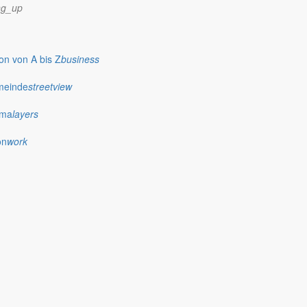
ng_up
n von A bis Z
business
meinde
streetview
ima
layers
on
work
0.30 Uhr zur Schnupper- und Spielstunde ein.