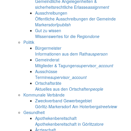
Gemeindliche Angelegenheiten &
sicherheitsrechtliche Erlasse
assignment
Ausschreibungen
Öffentliche Ausschreibungen der Gemeinde
Markersdorf
publish
Gut zu wissen
Wissenswertes für die Region
done
Politik
Bürgermeister
Informationen aus dem Rathaus
person
Gemeinderat
Mitglieder & Tagungen
supervisor_account
Ausschüsse
Termine
supervisor_account
Ortschaftsräte
Aktuelles aus den Ortschaften
people
Kommunale Verbände
Zweckverband Gewerbegebiet
Görlitz-Markersdorf Am Hoterberg
streetview
Gesundheit
Apothekenbereitschaft
Apothekenbereitschaft in Görlitz
store
Ärzteschaft