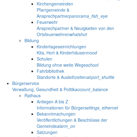
Kirchengemeinden
Pfarrgemeinde &
Ansprechpartner
panorama_fish_eye
Feuerwehr
Ansprechpartner & Neuigkeiten von den
Ortsfeuerwehren
whatshot
Bildung
Kindertageseinrichtungen
Kita, Hort & Kinderhäuser
mood
Schulen
Bildung ohne weite Wege
school
Fahrbibliothek
Standorte & Ausleihzeiten
airport_shuttle
Bürgerservice
Verwaltung, Gesundheit & Politik
account_balance
Rathaus
Anliegen A bis Z
Informationen für Bürger
settings_ethernet
Bekanntmachungen
Veröffentlichungen & Beschlüsse der
Gemeinde
alarm_on
Satzungen