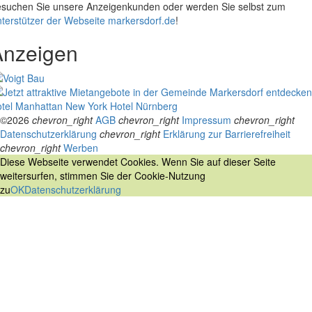
suchen Sie unsere Anzeigenkunden oder werden Sie selbst zum
terstützer der Webseite markersdorf.de
!
Anzeigen
tel Manhattan New York
Hotel Nürnberg
©2026
chevron_right
AGB
chevron_right
Impressum
chevron_right
Datenschutzerklärung
chevron_right
Erklärung zur Barrierefreiheit
chevron_right
Werben
Diese Webseite verwendet Cookies. Wenn Sie auf dieser Seite
weitersurfen, stimmen Sie der Cookie-Nutzung
zu
OK
Datenschutzerklärung