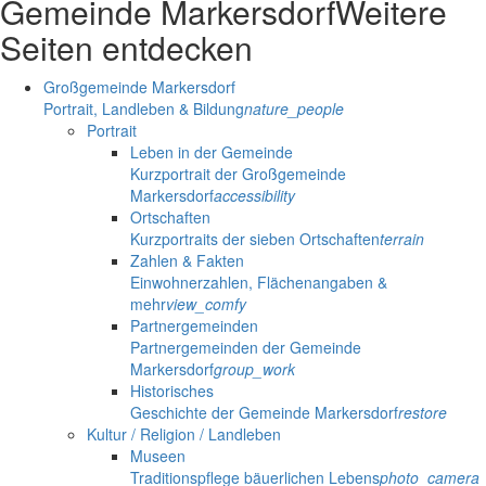
Gemeinde Markersdorf
Weitere
Seiten entdecken
Großgemeinde Markersdorf
Portrait, Landleben & Bildung
nature_people
Portrait
Leben in der Gemeinde
Kurzportrait der Großgemeinde
Markersdorf
accessibility
Ortschaften
Kurzportraits der sieben Ortschaften
terrain
Zahlen & Fakten
Einwohnerzahlen, Flächenangaben &
mehr
view_comfy
Partnergemeinden
Partnergemeinden der Gemeinde
Markersdorf
group_work
Historisches
Geschichte der Gemeinde Markersdorf
restore
Kultur / Religion / Landleben
Museen
Traditionspflege bäuerlichen Lebens
photo_camera