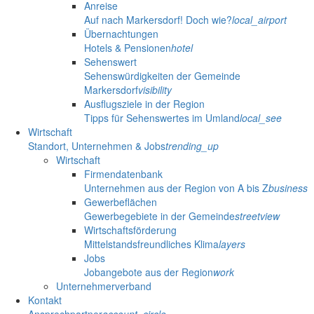
Anreise
Auf nach Markersdorf! Doch wie?
local_airport
Übernachtungen
Hotels & Pensionen
hotel
Sehenswert
Sehenswürdigkeiten der Gemeinde
Markersdorf
visibility
Ausflugsziele in der Region
Tipps für Sehenswertes im Umland
local_see
Wirtschaft
Standort, Unternehmen & Jobs
trending_up
Wirtschaft
Firmendatenbank
Unternehmen aus der Region von A bis Z
business
Gewerbeflächen
Gewerbegebiete in der Gemeinde
streetview
Wirtschaftsförderung
Mittelstandsfreundliches Klima
layers
Jobs
Jobangebote aus der Region
work
Unternehmerverband
Kontakt
Ansprechpartner
account_circle