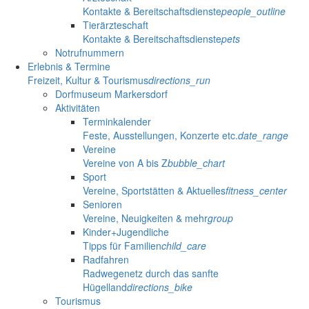
Kontakte & Bereitschaftsdienste
people_outline
Tierärzteschaft
Kontakte & Bereitschaftsdienste
pets
Notrufnummern
Erlebnis & Termine
Freizeit, Kultur & Tourismus
directions_run
Dorfmuseum Markersdorf
Aktivitäten
Terminkalender
Feste, Ausstellungen, Konzerte etc.
date_range
Vereine
Vereine von A bis Z
bubble_chart
Sport
Vereine, Sportstätten & Aktuelles
fitness_center
Senioren
Vereine, Neuigkeiten & mehr
group
Kinder+Jugendliche
Tipps für Familien
child_care
Radfahren
Radwegenetz durch das sanfte
Hügelland
directions_bike
Tourismus